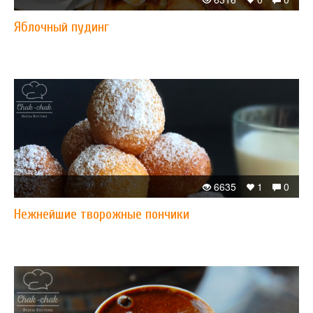
Яблочный пудинг
6635
1
0
Нежнейшие творожные пончики