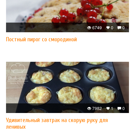
6749
0
0
Постный пирог со смородиной
7982
1
0
Удивительный завтрак на скорую руку для
ленивых