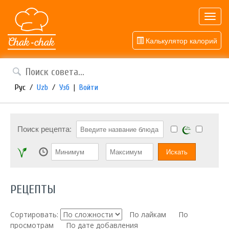
Toggl
navig
Калькулятор калорий
Рус
/
Uzb
/
Узб
|
Войти
Поиск рецепта:
РЕЦЕПТЫ
Сортировать:
По лайкам
По
просмотрам
По дате добавления