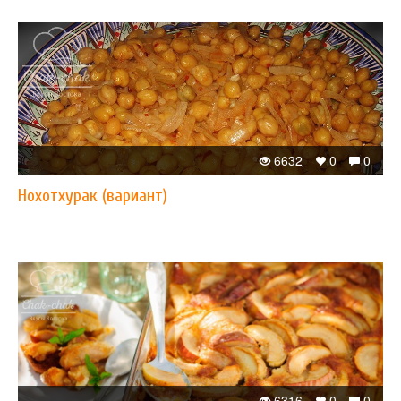
6632
0
0
Нохотхурак (вариант)
6316
0
0