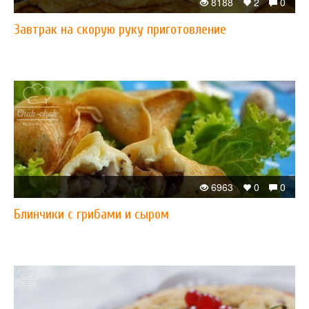
8188
2
0
Завтрак на скорую руку приготовление
6963
0
0
Блинчики с грибами и сыром