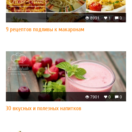
8991
1
0
​9 рецептов подливы к макаронам
7901
0
0
30 вкусных и полезных напитков