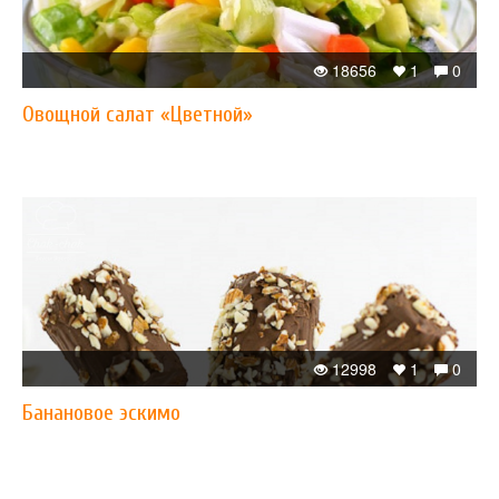
18656
1
0
Овощной салат «Цветной»
12998
1
0
Банановое эскимо