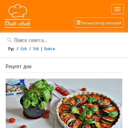
Toggl
navig
Калькулятор калорий
Рус
/
Uzb
/
Узб
|
Войти
Рецепт дня