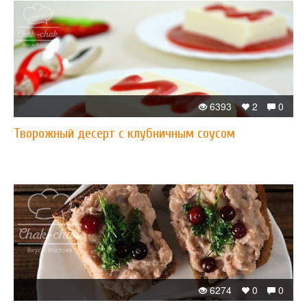
6393
2
0
Творожный десерт с клубничным соусом
6274
0
0