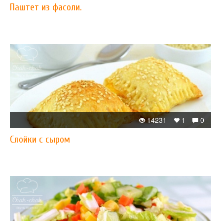
Паштет из фасоли.
14231
1
0
Слойки с сыром