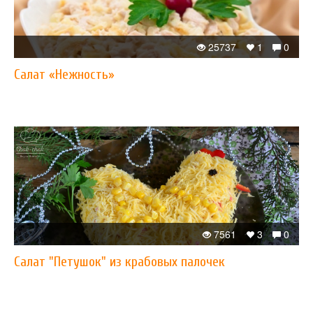
25737
1
0
Салат «Нежность»
7561
3
0
Салат "Петушок" из крабовых палочек