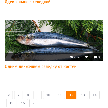
Идеи канапе с селедкой
7328
0
0
Одним движением селёдку от костей
«
7
8
9
10
11
12
13
14
15
16
»