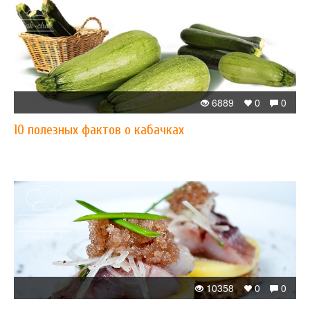
6889
0
0
10 полезных фактов о кабачках
10358
0
0