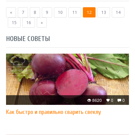
«
7
8
9
10
11
12
13
14
15
16
»
НОВЫЕ СОВЕТЫ
8620
0
0
Как быстро и правильно сварить свеклу