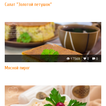
Салат "Золотой петушок"
17569
0
0
Мясной пирог