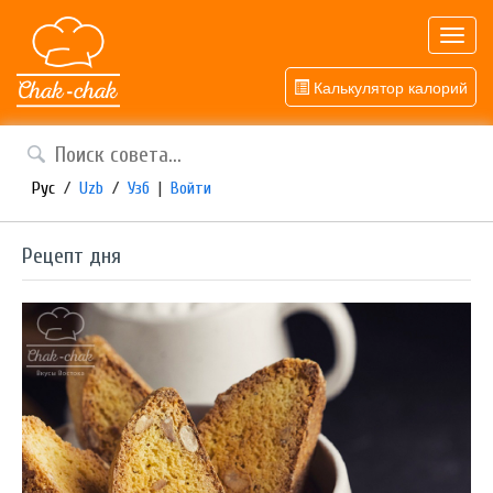
Toggl
navig
Калькулятор калорий
Рус
/
Uzb
/
Узб
|
Войти
Рецепт дня