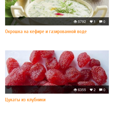
5792
1
0
Окрошка на кефире и газированной воде
6355
2
0
Цукаты из клубники