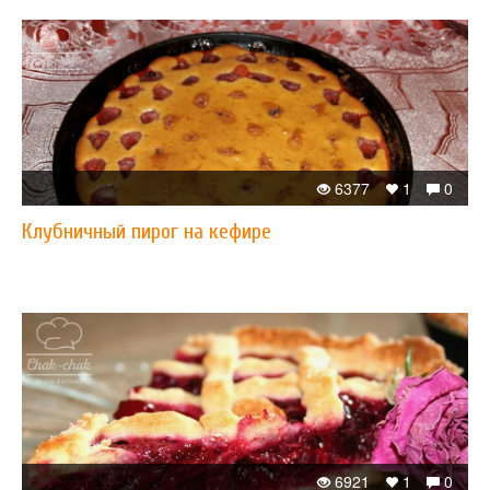
6377
1
0
Клубничный пирог на кефире
6921
1
0