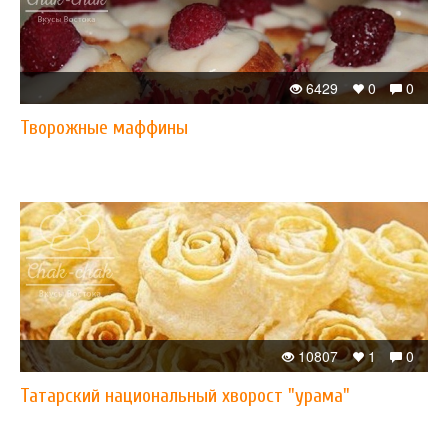
6429
0
0
Творожные маффины
10807
1
0
Татарский национальный хворост "урама"