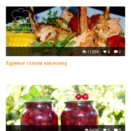
11358
0
2
Куриные голени наизнанку
6496
0
0