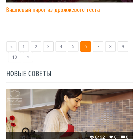
Вишневый пирог из дрожжевого теста
«
1
2
3
4
5
6
7
8
9
10
»
НОВЫЕ СОВЕТЫ
6492
0
0