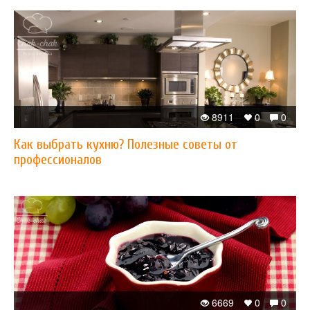
8911
0
0
Как выбрать кухню? Полезные советы от
профессионалов
6669
0
0