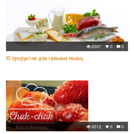
6597
0
0
10 продуктов для сильных мышц
9512
0
0