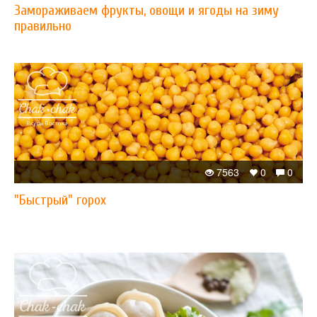
Замораживаем фрукты, овощи и ягоды на зиму
правильно
7563
0
0
"Быстрый" горох