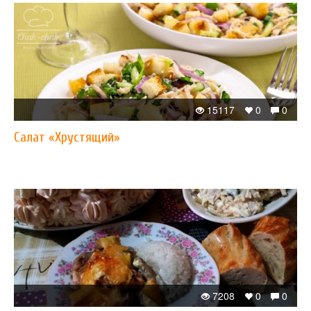
15117
0
0
Салат «Хрустящий»
7208
0
0