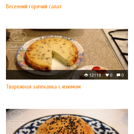
Весенний горячий салат
12118
0
0
Творожная запеканка с изюмом