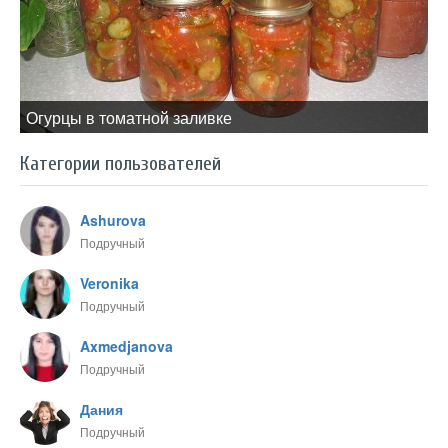
Огурцы в томатной заливке
Категории пользователей
Ashurova
Подручный
Veronika
Подручный
Axmedjanova
Подручный
Дания
Подручный