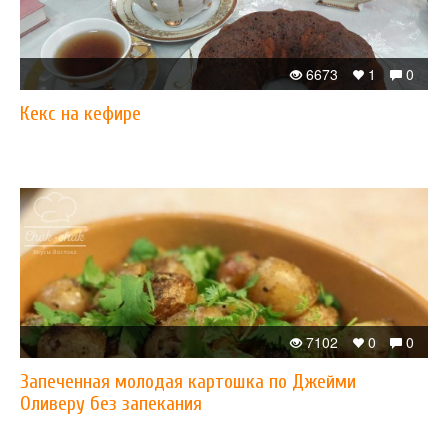
6673
1
0
Кекс на кефире
7102
0
0
Запеченная молодая картошка по Джейми
Оливеру без запекания