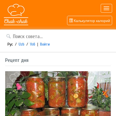
Toggl
navig
Калькулятор калорий
Рус
/
Uzb
/
Узб
|
Войти
Рецепт дня