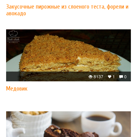
Закусочные пирожные из слоеного теста, форели и
авокадо
8137
1
0
Медовик