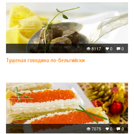
8117
0
0
Тушеная говядина по-бельгийски
7075
0
0