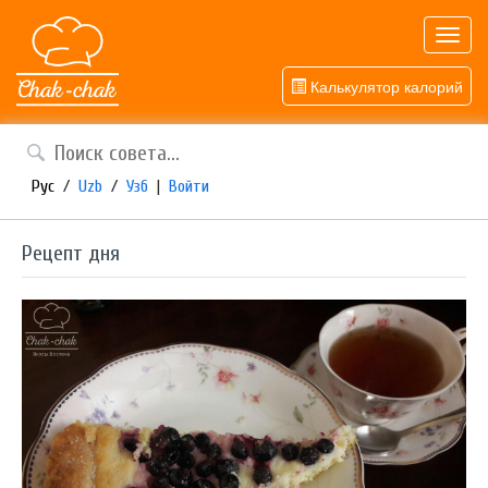
Toggl
navig
Калькулятор калорий
Рус
/
Uzb
/
Узб
|
Войти
Рецепт дня