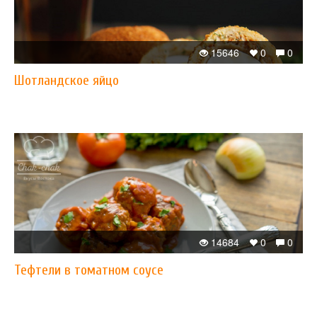
15646
0
0
Шотландское яйцо
14684
0
0
Тефтели в томатном соусе