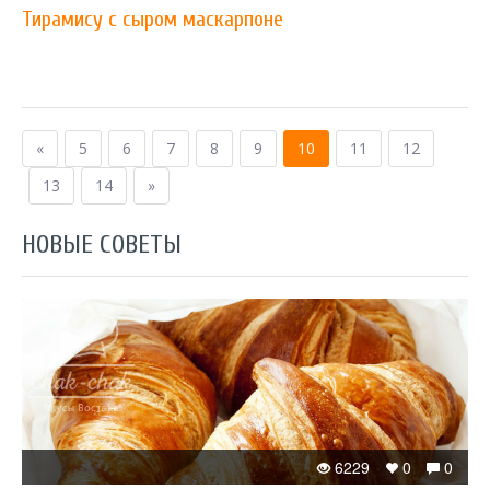
Тирамису с сыром маскарпоне
«
5
6
7
8
9
10
11
12
13
14
»
НОВЫЕ СОВЕТЫ
6229
0
0