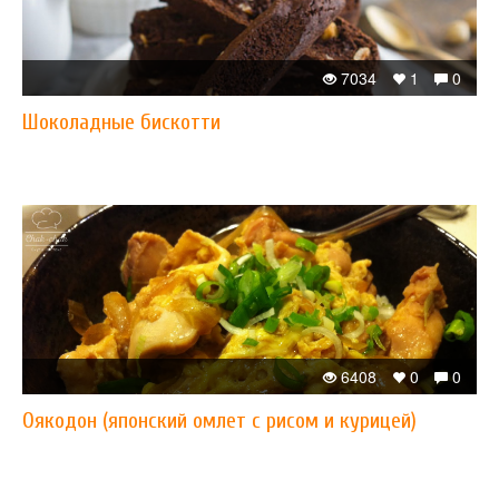
7034
1
0
Шоколадные бискотти
6408
0
0
Оякодон (японский омлет с рисом и курицей)