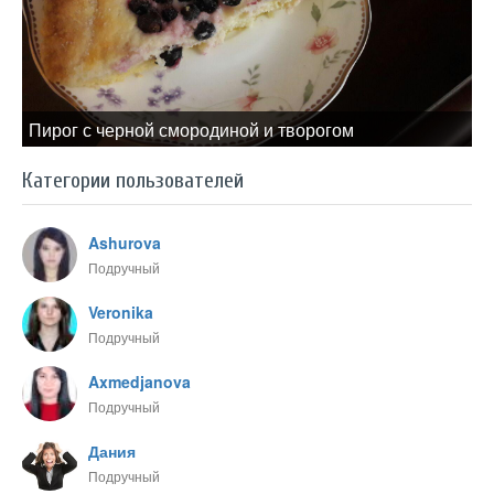
Пирог с черной смородиной и творогом
Категории пользователей
Ashurova
Подручный
Veronika
Подручный
Axmedjanova
Подручный
Дания
Подручный