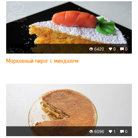
6420
0
0
Морковный пирог с миндалем
6096
1
0