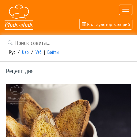
Toggl
navig
Калькулятор калорий
Рус
/
Uzb
/
Узб
|
Войти
Рецепт дня