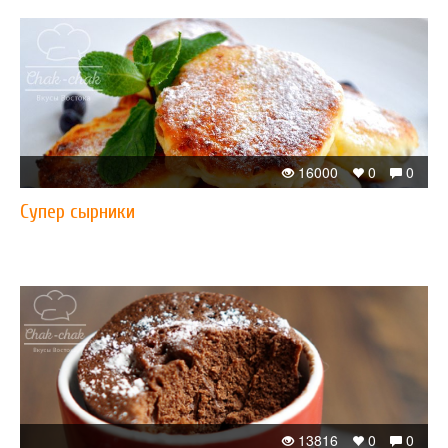
16000
0
0
Супер сырники
13816
0
0