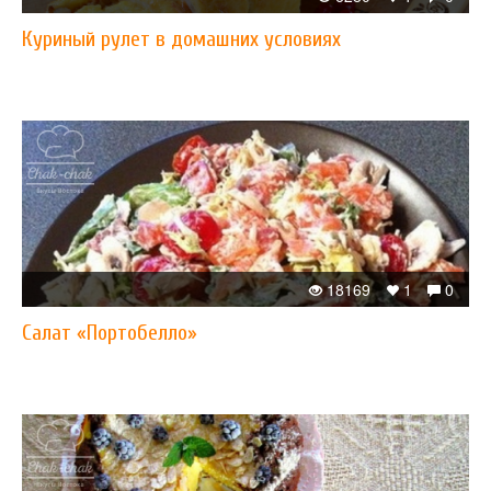
Куриный рулет в домашних условиях
18169
1
0
Салат «Портобелло»