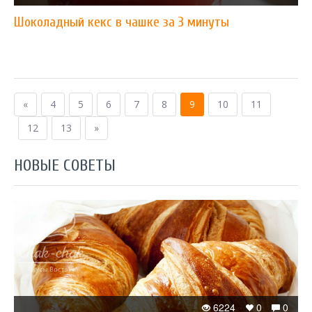
Шоколадный кекс в чашке за 3 минуты
«
4
5
6
7
8
9
10
11
12
13
»
НОВЫЕ СОВЕТЫ
6224
0
0