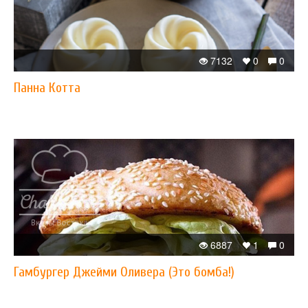
7132
0
0
Панна Котта
6887
1
0
Гамбургер Джейми Оливера (Это бомба!)