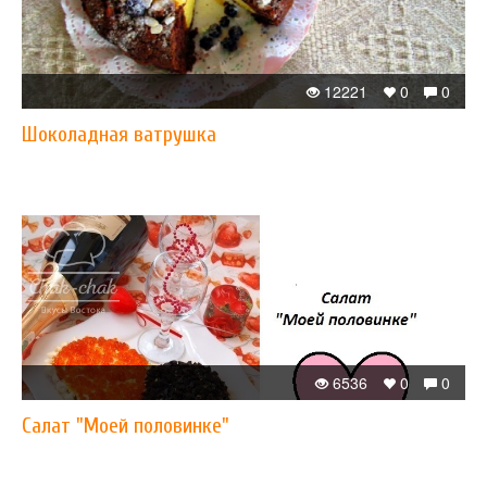
12221
0
0
Шоколадная ватрушка
6536
0
0
Салат "Моей половинке"