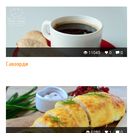
11045
0
0
Савоярди
6280
1
0