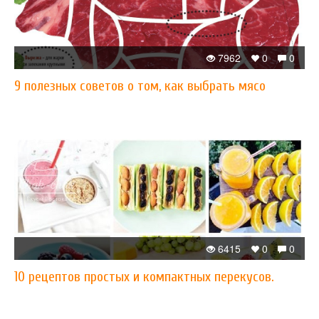
7962
0
0
9 полезных советов о том, как выбрать мясо
6415
0
0
10 рецептов простых и компактных перекусов.