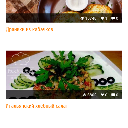
15748
1
0
Драники из кабачков
6802
0
0
Итальянский хлебный салат