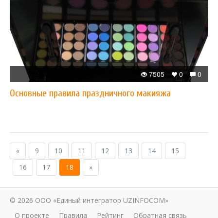
7505
0
0
Основные правила праздничного макияжа
«
9
10
11
12
13
14
15
16
17
18
»
© 2026 ООО «Единый интегратор UZINFOCOM»
О проекте
Правила
Рейтинг
Обратная связь