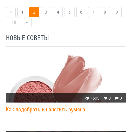
«
1
2
3
4
5
6
7
8
9
10
»
НОВЫЕ СОВЕТЫ
7593
0
0
Как подобрать и наносить румяна