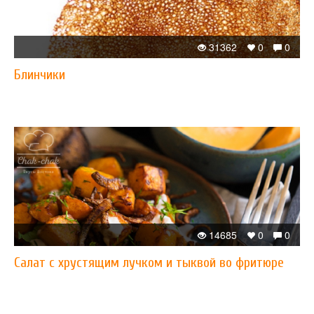
31362
0
0
Блинчики
14685
0
0
Салат с хрустящим лучком и тыквой во фритюре