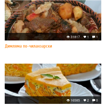
31817
1
1
Димляма по-чиланзарски
16585
2
0