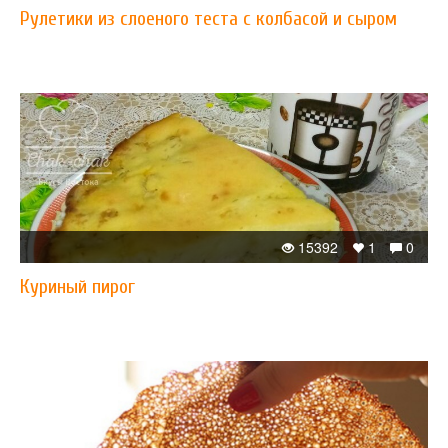
Рулетики из слоеного теста с колбасой и сыром
15392
1
0
Куриный пирог