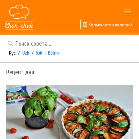
Toggl
navig
Калькулятор калорий
Рус
/
Uzb
/
Узб
|
Войти
Рецепт дня