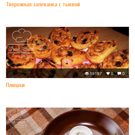
Творожная запеканка с тыквой
19197
0
0
Плюшки