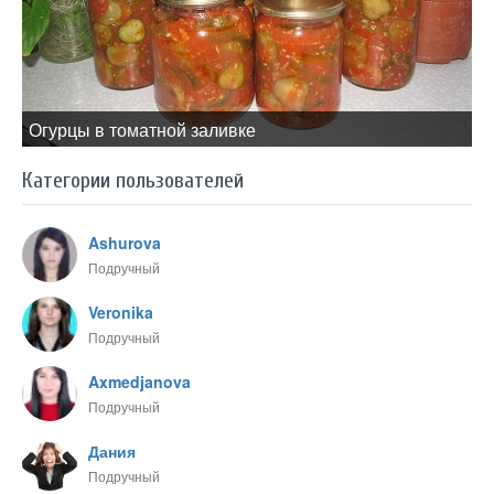
Огурцы в томатной заливке
Категории пользователей
Ashurova
Подручный
Veronika
Подручный
Axmedjanova
Подручный
Дания
Подручный