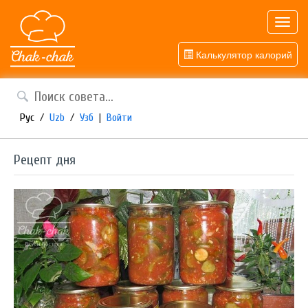
Toggl
navig
Калькулятор калорий
Рус
/
Uzb
/
Узб
|
Войти
Рецепт дня