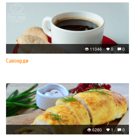
11046
0
0
Савоярди
6280
1
0