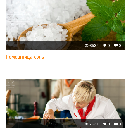
6534
0
0
Помощница соль
7631
0
0