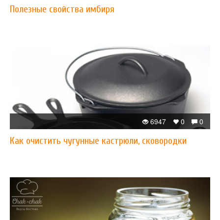
Полезные свойства имбиря
6947
0
0
Как очистить чугунные кастрюли, сковородки