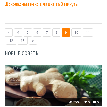
Шоколадный кекс в чашке за 3 минуты
«
4
5
6
7
8
9
10
11
12
13
»
НОВЫЕ СОВЕТЫ
7564
0
0