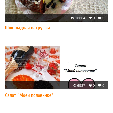
12224
0
0
Шоколадная ватрушка
6537
0
0
Салат "Моей половинке"