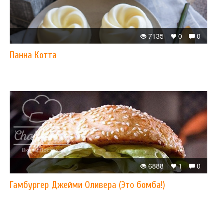
7135
0
0
Панна Котта
6888
1
0
Гамбургер Джейми Оливера (Это бомба!)