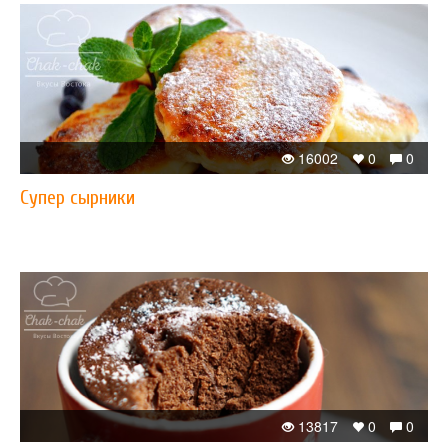
16002
0
0
Супер сырники
13817
0
0