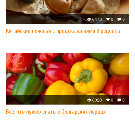
6473
0
0
Китайские печенья с предсказаниями 3 рецепта
6920
0
0
Все, что нужно знать о болгарских перцах