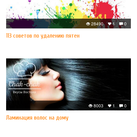
28490
1
0
113 советов по удалению пятен
8003
1
0
Ламинация волос на дому