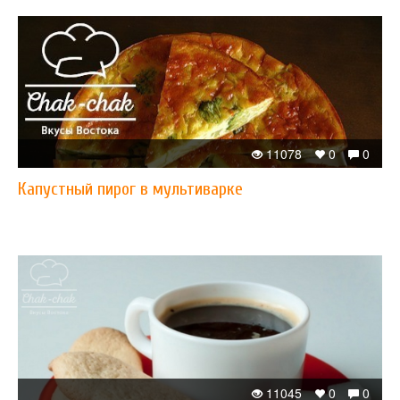
11078
0
0
Капустный пирог в мультиварке
11045
0
0