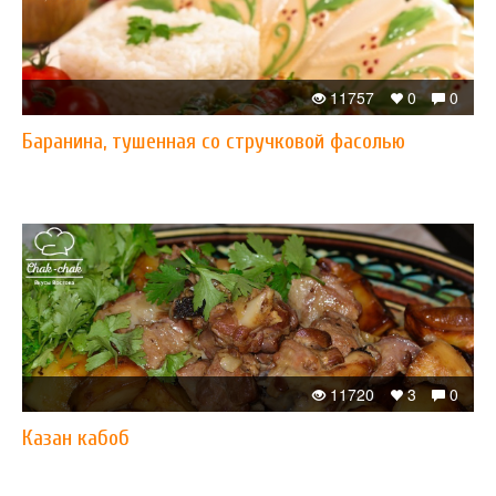
11757
0
0
Баранина, тушенная со стручковой фасолью
11720
3
0
Казан кабоб