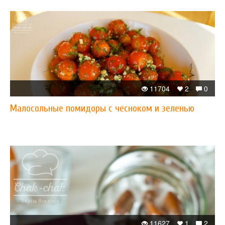
11704
2
0
Малосольные помидоры с чесноком и зеленью
11627
1
2