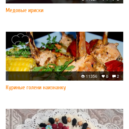
Медовые ириски
11356
0
2
Куриные голени наизнанку