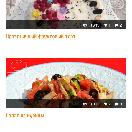
11349
1
2
Праздничный фруктовый торт
11092
2
0
Салат из курицы​