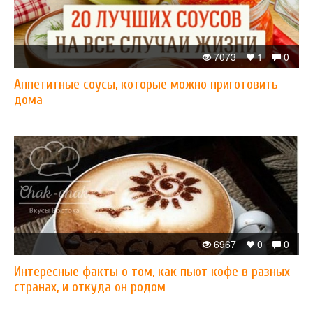
7073
1
0
Аппетитные соусы, которые можно приготовить
дома
6967
0
0
Интересные факты о том, как пьют кофе в разных
странах, и откуда он родом