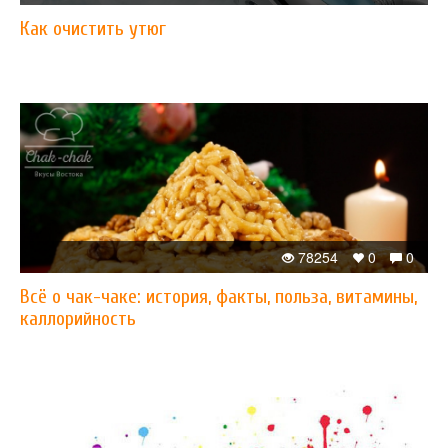
Как очистить утюг
78254
0
0
Всё о чак-чаке: история, факты, польза, витамины,
каллорийность