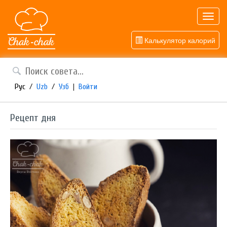
Toggl
navig
Калькулятор калорий
Рус
/
Uzb
/
Узб
|
Войти
Рецепт дня