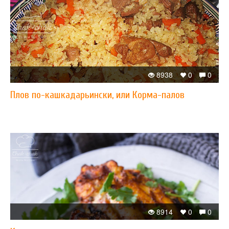
8938
0
0
Плов по-кашкадарьински, или Корма-палов
8914
0
0