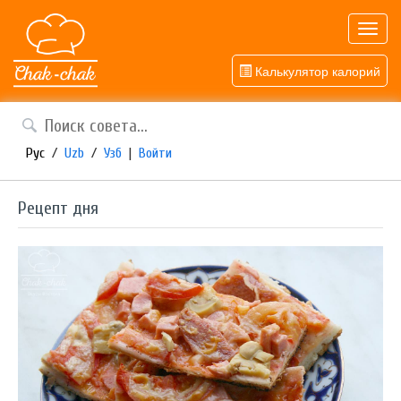
Toggl
navig
Калькулятор калорий
Рус
/
Uzb
/
Узб
|
Войти
Рецепт дня