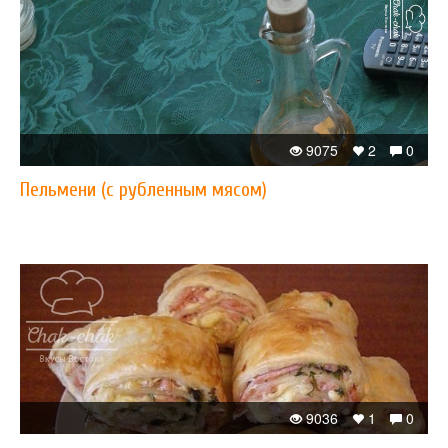
9075
2
0
Пельмени (с рубленным мясом)
9036
1
0