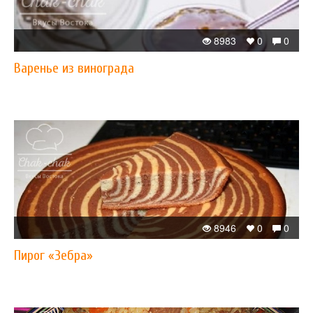
8983
0
0
Варенье из винограда
8946
0
0
Пирог «Зебра»