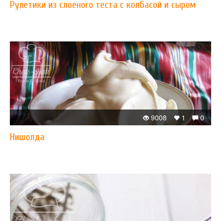
Рулетики из слоеного теста с колбасой и сыром
9008
1
0
Нишолда