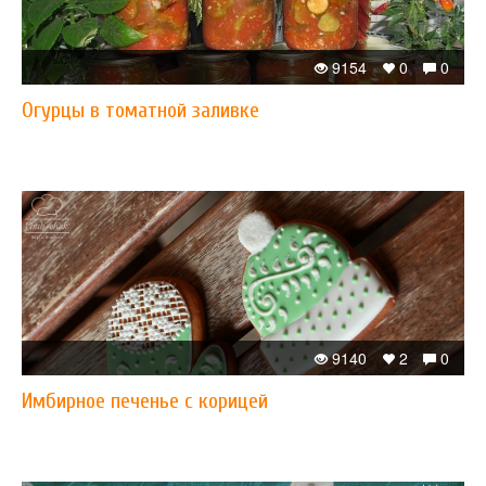
9154
0
0
Огурцы в томатной заливке
9140
2
0
Имбирное печенье с корицей