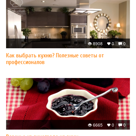
8908
0
0
Как выбрать кухню? Полезные советы от
профессионалов
6665
0
0