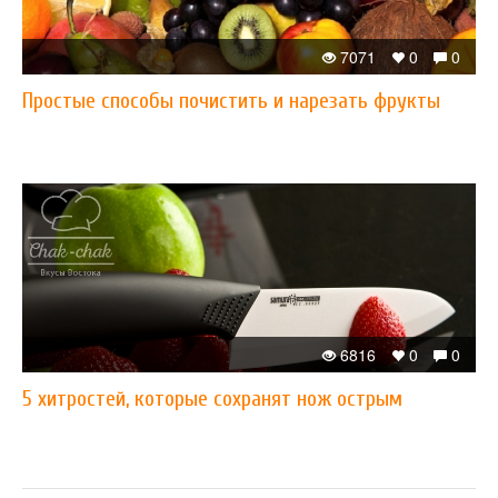
7071
0
0
Простые способы почистить и нарезать фрукты
6816
0
0
5 хитростей, которые сохранят нож острым