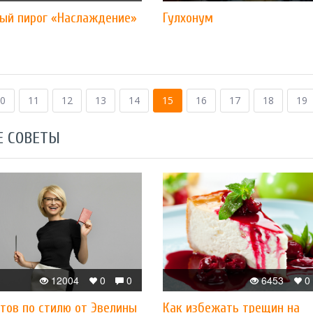
ый пирог «Наслаждение»
Гулхонум
0
11
12
13
14
15
16
17
18
19
Е СОВЕТЫ
12004
0
0
6453
0
тов по стилю от Эвелины
Как избежать трещин на