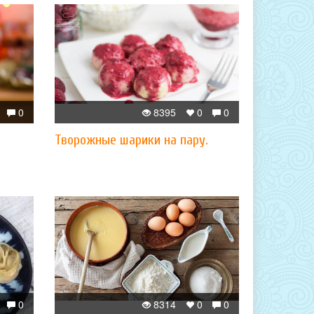
0
8395
0
0
Творожные шарики на пару.
0
8314
0
0