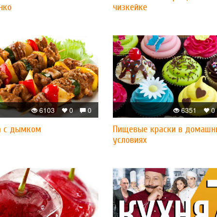
нко
чизкейке
6103
0
0
6351
0
а с дымком
Пищевые краски в домашн
условиях