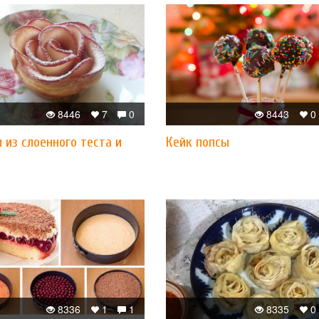
8446
7
0
8443
0
 из слоенного теста и
Кейк попсы
8336
1
1
8335
0