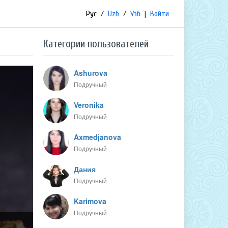
Рус
/
Uzb
/
Узб
|
Войти
Категории пользователей
Ashurova
Подручный
Veronika
Подручный
Axmedjanova
Подручный
Дания
Подручный
Karimova
Подручный