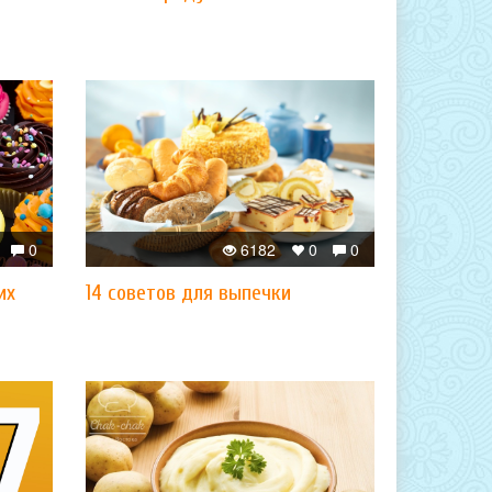
0
6182
0
0
их
14 советов для выпечки