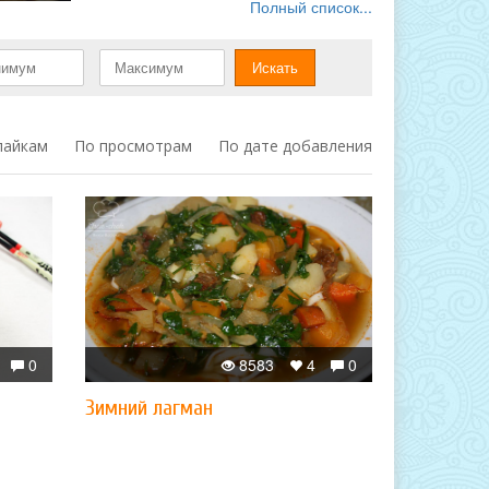
Полный список...
лайкам
По просмотрам
По дате добавления
0
8583
4
0
Зимний лагман