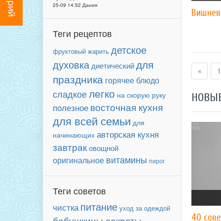
25-09 14:52 Дания
Вишнев
Теги рецептов
детское
фруктовый
жарить
для
духовка
диетический
«
1
праздника
горячее блюдо
легко
сладкое
на скорую руку
НОВЫ
восточная кухня
полезное
для всей семьи
для
авторская кухня
начинающих
завтрак
овощной
витамины
оригинальное
пирог
Теги советов
питание
чистка
уход за одеждой
40 сове
бабушкины секреты