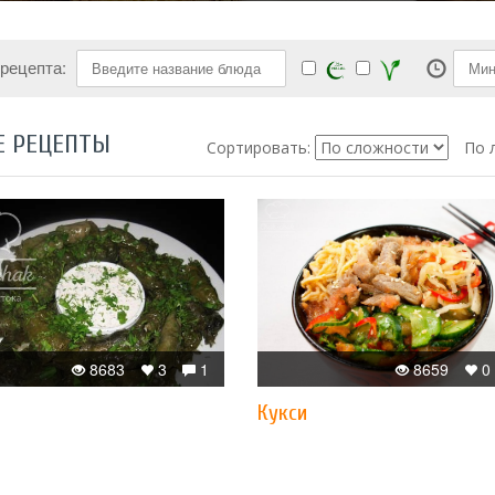
 рецепта:
Е РЕЦЕПТЫ
Сортировать:
По 
8683
3
1
8659
0
Кукси