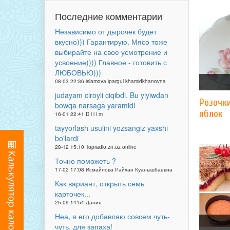
Последние комментарии
Независимо от дырочек будет
вкусно))) Гарантирую. Мясо тоже
выбирайте на свое усмотрение и
усвоение)))) Главное - готовить с
ЛЮБОВЬЮ)))
08-03 22:36 islamova ipargul khamidkhanovna
judayam ciroyli ciqibdi. Bu yiyiwdan
Розочки
bowqa narsaga yaramidi
яблок
16-01 22:41 D i l i m
tayyorlash usulini yozsangiz yaxshi
bo'lardi
28-12 15:10 Topradio.zn.uz online
Точно поможеть ?
17-02 17:08 Исмайлова Райхан Куанышбаевна
Как вариант, открыть семь
карточек...
25-09 14:54 Дания
Неа, я его добавляю совсем чуть-
чуть, для запаха!