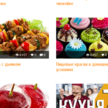
нко
чизкейке
6107
0
0
6357
0
а с дымком
Пищевые краски в домашн
условиях