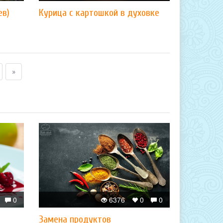
ев)
Курица с картошкой в духовке
»
0
6376
0
0
Замена продуктов