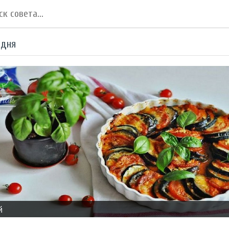
 дня
й