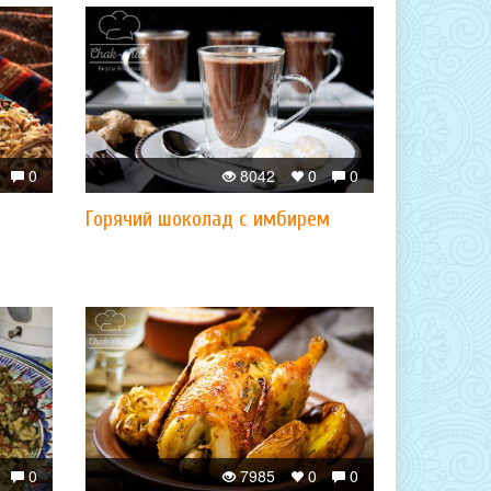
0
8042
0
0
Горячий шоколад с имбирем
0
7985
0
0