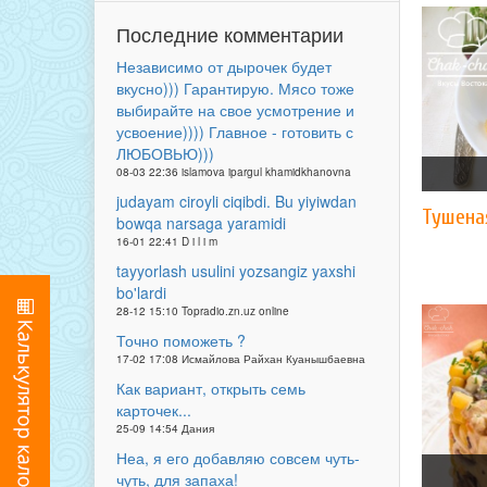
Последние комментарии
Независимо от дырочек будет
вкусно))) Гарантирую. Мясо тоже
выбирайте на свое усмотрение и
усвоение)))) Главное - готовить с
ЛЮБОВЬЮ)))
08-03 22:36 islamova ipargul khamidkhanovna
judayam ciroyli ciqibdi. Bu yiyiwdan
Тушена
bowqa narsaga yaramidi
16-01 22:41 D i l i m
tayyorlash usulini yozsangiz yaxshi
bo'lardi
28-12 15:10 Topradio.zn.uz online
Точно поможеть ?
17-02 17:08 Исмайлова Райхан Куанышбаевна
Как вариант, открыть семь
карточек...
25-09 14:54 Дания
Неа, я его добавляю совсем чуть-
чуть, для запаха!