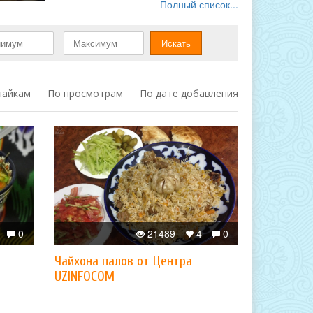
Полный список...
лайкам
По просмотрам
По дате добавления
0
21489
4
0
Чайхона палов от Центра
UZINFOCOM