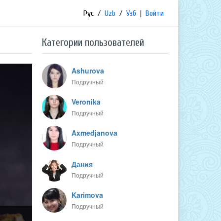
Рус
/
Uzb
/
Узб
|
Войти
Категории пользователей
Ashurova
Подручный
Veronika
Подручный
Axmedjanova
Подручный
Дания
Подручный
Karimova
Подручный