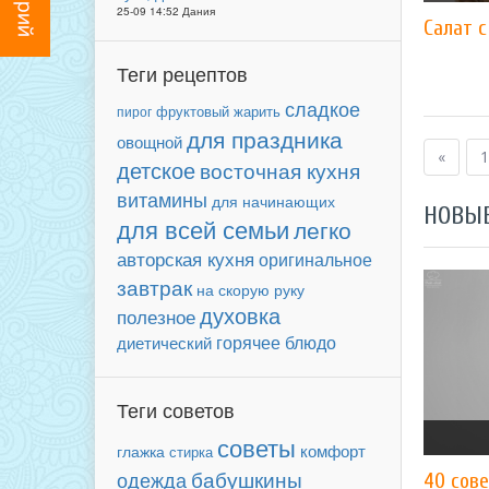
25-09 14:52 Дания
Салат с
Теги рецептов
сладкое
фруктовый
пирог
жарить
для праздника
овощной
«
1
детское
восточная кухня
витамины
для начинающих
НОВЫ
для всей семьи
легко
авторская кухня
оригинальное
завтрак
на скорую руку
духовка
полезное
горячее блюдо
диетический
Теги советов
советы
комфорт
глажка
стирка
бабушкины
одежда
40 сове