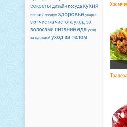
кухня
Хромче
секреты
дизайн
посуда
здоровье
свежий воздух
уборка
уход за
чистка
чистота
уют
еда
питание
волосами
уход
уход за телом
за одеждой
Трапез