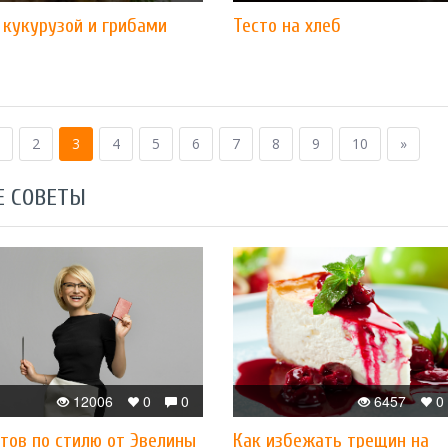
 кукурузой и грибами
Тесто на хлеб
2
3
4
5
6
7
8
9
10
»
Е СОВЕТЫ
12006
0
0
6457
0
тов по стилю от Эвелины
Как избежать трещин на