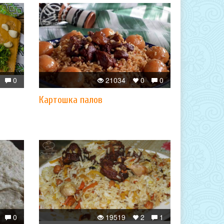
0
21034
0
0
​Картошка палов
0
19519
2
1