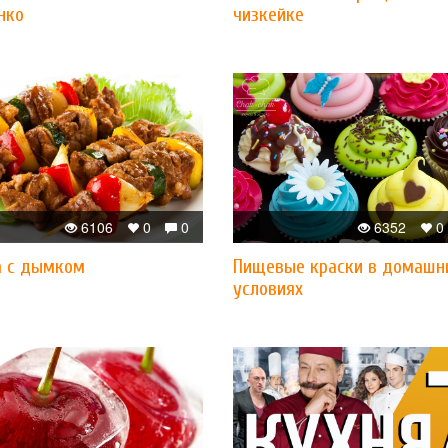
нко
чизкейке
6106
0
0
6352
0
а с дымком
Пищевые краски в домашн
условиях