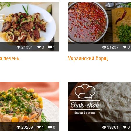
21391
3
1
21237
0
я печень
Украинский борщ
20289
1
0
19761
0