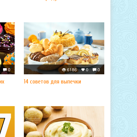
0
6186
0
0
их
14 советов для выпечки