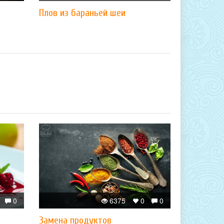
Плов из бараньей шеи
0
6375
0
0
Замена продуктов