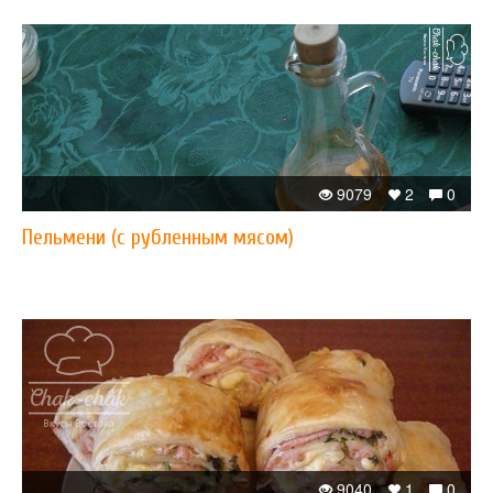
9079
2
0
Пельмени (с рубленным мясом)
9040
1
0