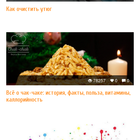
Как очистить утюг
78257
0
0
Всё о чак-чаке: история, факты, польза, витамины,
каллорийность