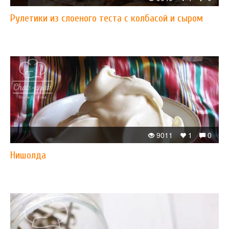
Рулетики из слоеного теста с колбасой и сыром
9011
1
0
Нишолда