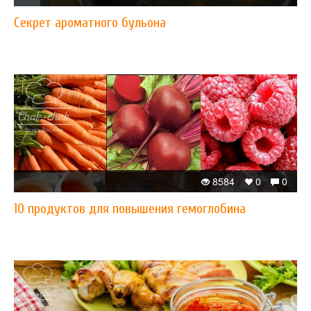
Секрет ароматного бульона
8584
0
0
10 продуктов для повышения гемоглобина