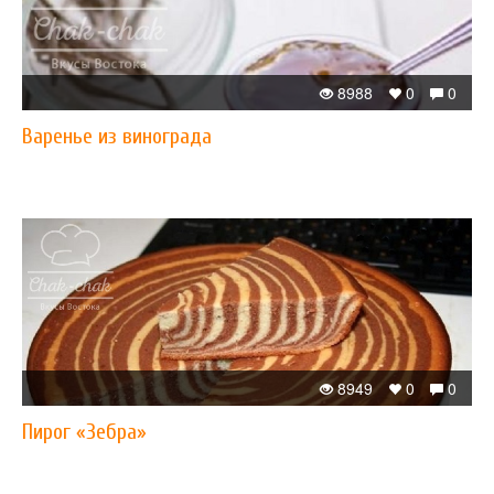
8988
0
0
Варенье из винограда
8949
0
0
Пирог «Зебра»