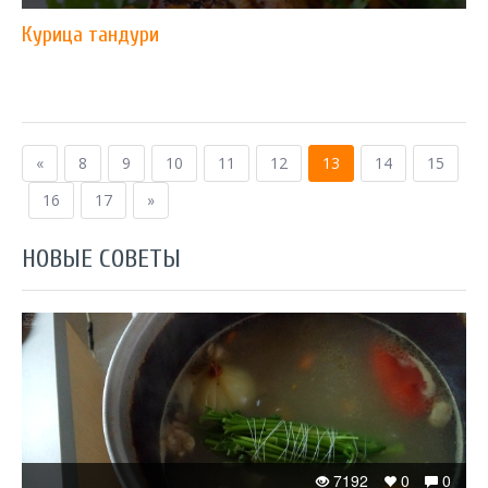
Курица тандури
«
8
9
10
11
12
13
14
15
16
17
»
НОВЫЕ СОВЕТЫ
7192
0
0