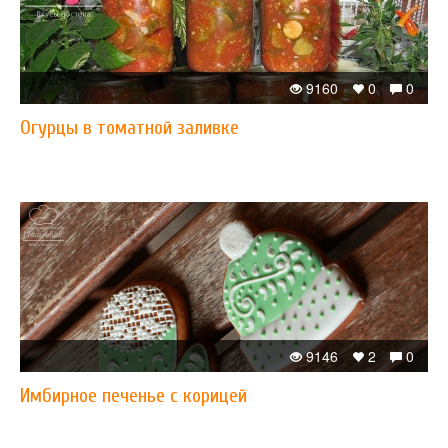
9160
0
0
Огурцы в томатной заливке
9146
2
0
Имбирное печенье с корицей