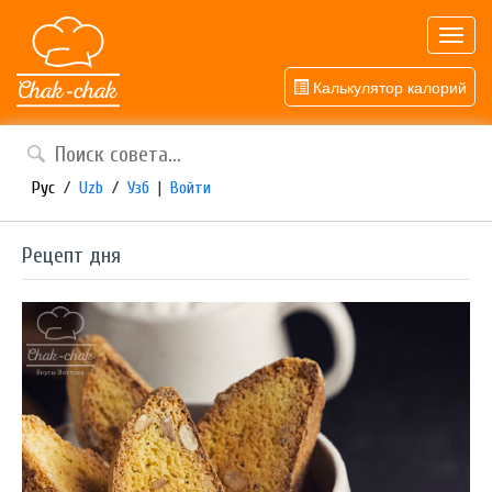
Toggl
navig
Калькулятор калорий
Рус
/
Uzb
/
Узб
|
Войти
Рецепт дня