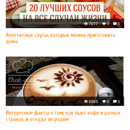
7077
1
0
Аппетитные соусы, которые можно приготовить
дома
6969
0
0
Интересные факты о том, как пьют кофе в разных
странах, и откуда он родом