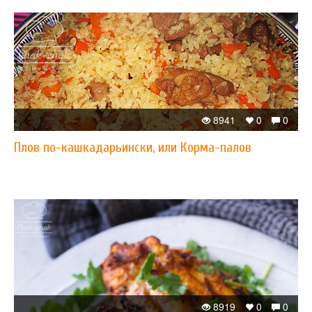
8941
0
0
Плов по-кашкадарьински, или Корма-палов
8919
0
0