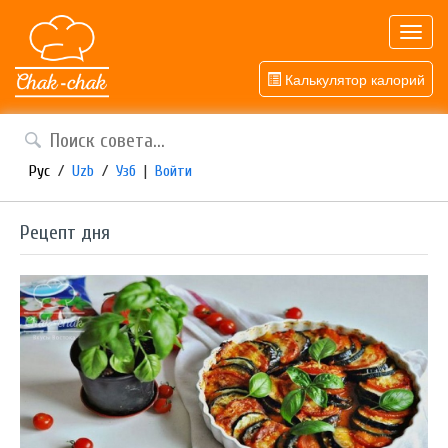
Toggl
navig
Калькулятор калорий
Рус
/
Uzb
/
Узб
|
Войти
Рецепт дня