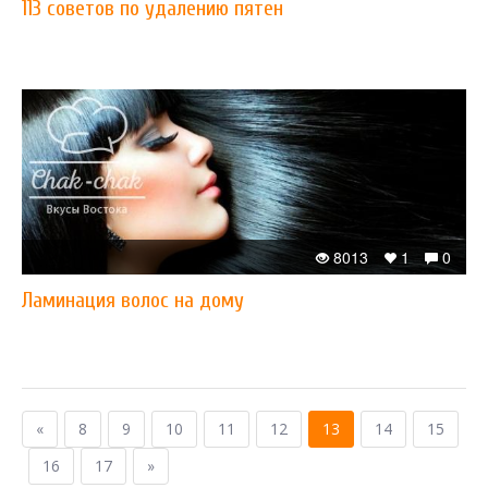
113 советов по удалению пятен
8013
1
0
Ламинация волос на дому
«
8
9
10
11
12
13
14
15
16
17
»