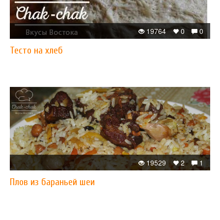
19764
0
0
Тесто на хлеб
19529
2
1
Плов из бараньей шеи