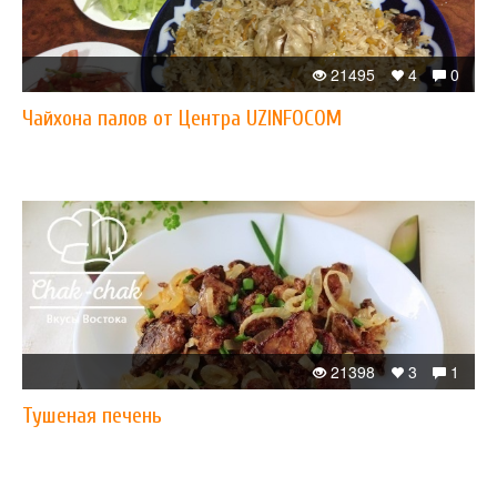
21495
4
0
Чайхона палов от Центра UZINFOCOM
21398
3
1
Тушеная печень