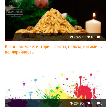
78271
0
0
Всё о чак-чаке: история, факты, польза, витамины,
каллорийность
28495
1
0