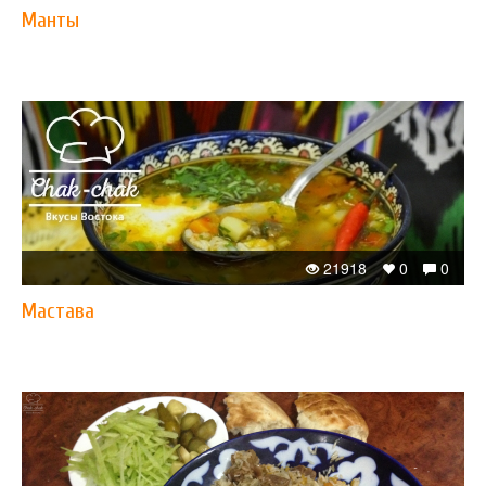
Манты
21918
0
0
Мастава