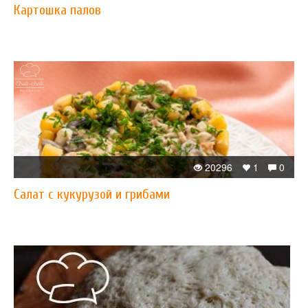
​Картошка палов
20296
1
0
Салат с кукурузой и грибами