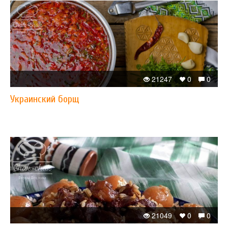
21247
0
0
Украинский борщ
21049
0
0