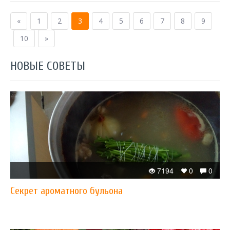
«
1
2
3
4
5
6
7
8
9
10
»
НОВЫЕ СОВЕТЫ
7194
0
0
Секрет ароматного бульона