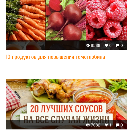
8588
0
0
10 продуктов для повышения гемоглобина
7082
1
0