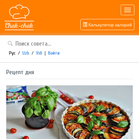
Toggl
navig
Калькулятор калорий
Рус
/
Uzb
/
Узб
|
Войти
Рецепт дня