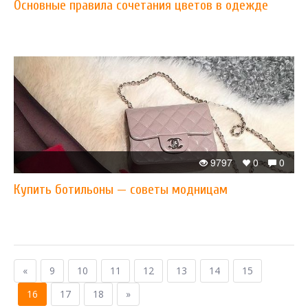
Основные правила сочетания цветов в одежде
9797
0
0
Купить ботильоны — советы модницам
«
9
10
11
12
13
14
15
16
17
18
»