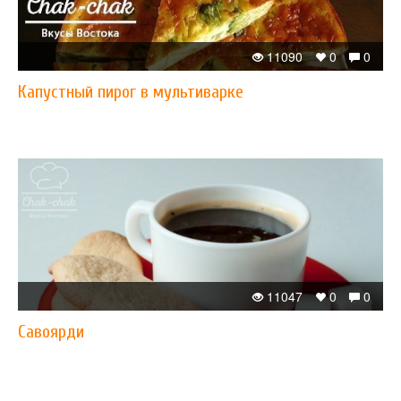
11090
0
0
Капустный пирог в мультиварке
11047
0
0
Савоярди