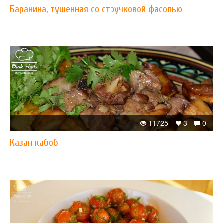
Баранина, тушенная со стручковой фасолью
11725
3
0
Казан кабоб