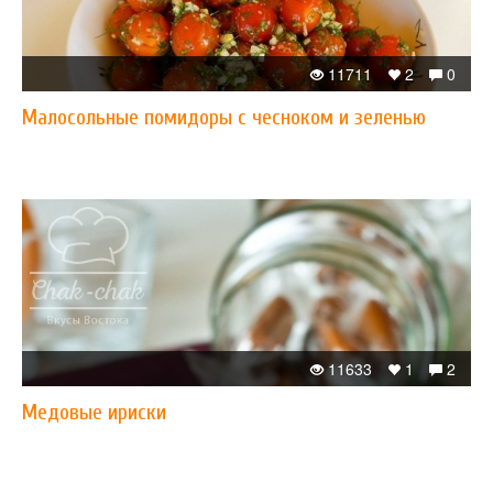
11711
2
0
Малосольные помидоры с чесноком и зеленью
11633
1
2
Медовые ириски