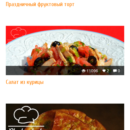
Праздничный фруктовый торт
11096
2
0
Салат из курицы​