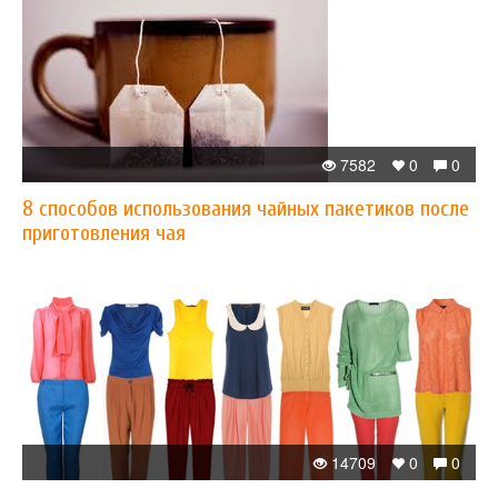
7582
0
0
8 способов использования чайных пакетиков после
приготовления чая
14709
0
0