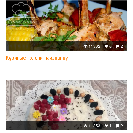
11362
0
2
Куриные голени наизнанку
11353
1
2