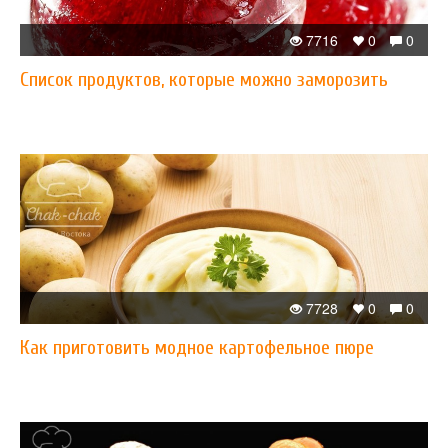
7716
0
0
Список продуктов, которые можно заморозить
7728
0
0
Как приготовить модное картофельное пюре