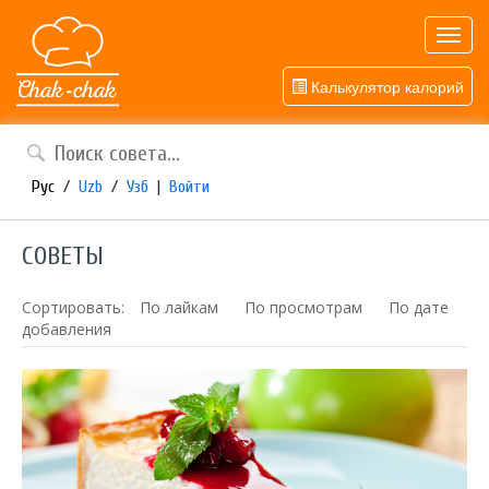
Toggl
navig
Калькулятор калорий
Рус
/
Uzb
/
Узб
|
Войти
СОВЕТЫ
Сортировать:
По лайкам
По просмотрам
По дате
добавления