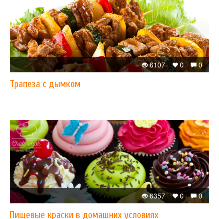
6107
0
0
Трапеза с дымком
6357
0
0
Пищевые краски в домашних условиях