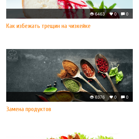
6463
0
0
Как избежать трещин на чизкейке
6376
0
0
Замена продуктов