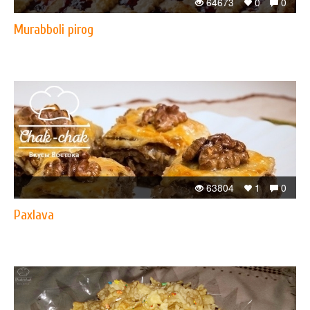
64673
0
0
Murabboli pirog
63804
1
0
Paxlava