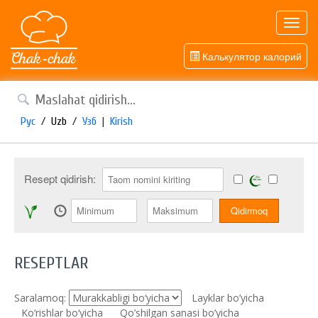
Toggl
navig
Калькулятор калорий
Рус
/
Uzb
/
Узб
|
Kirish
Resept qidirish:
RESEPTLAR
Saralamoq:
Layklar bo’yicha
Ko‘rishlar bo‘yicha
Qo’shilgan sanasi bo’yicha