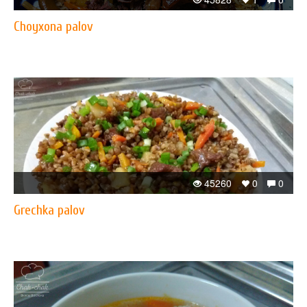
Choyxona palov
45260
0
0
​Grechka palov