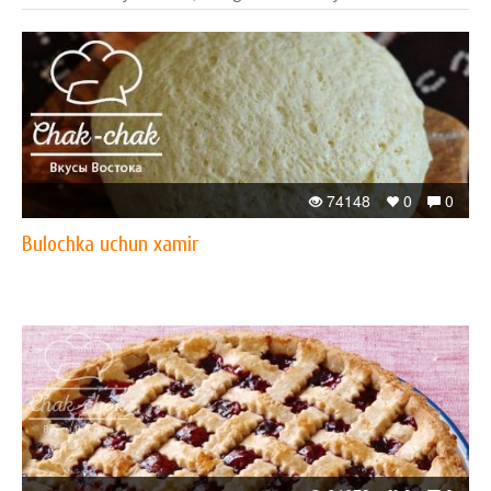
74148
0
0
Bulochka uchun xamir