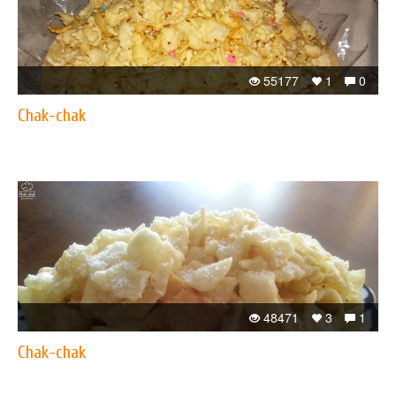
55177
1
0
Chak-chak
48471
3
1
Chak-chak