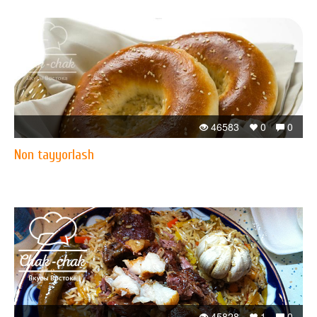
46583
0
0
Non tayyorlash
45828
1
0