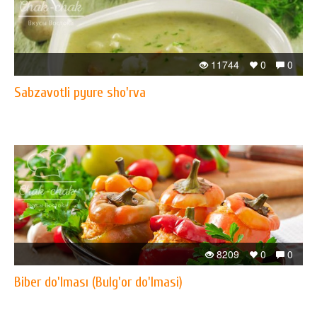
11744
0
0
Sabzavotli pyure sho'rva
8209
0
0
Biber do'lması (Bulg'or do'lmasi)