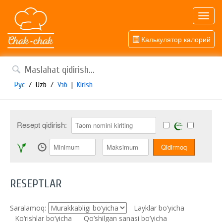
Toggl
navig
Калькулятор калорий
Рус
/
Uzb
/
Узб
|
Kirish
Resept qidirish:
RESEPTLAR
Saralamoq:
Layklar bo’yicha
Ko‘rishlar bo‘yicha
Qo’shilgan sanasi bo’yicha