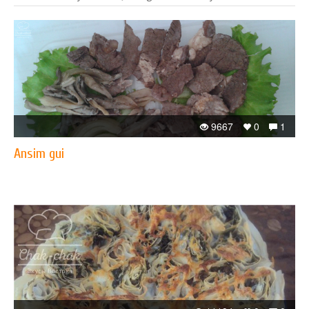
9667
0
1
Ansim gui