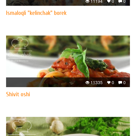
11194
0
0
Ismaloqli "kelinchak" borek
11335
0
0
Shivit oshi