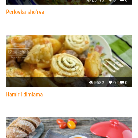
Perlovka sho'rva
9582
0
0
Hamirli dimlama