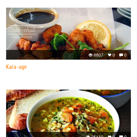
8807
0
0
Kara-age
25110
0
0