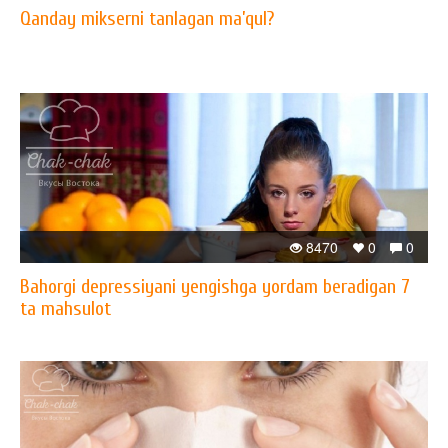
Qanday mikserni tanlagan ma’qul?
8470
0
0
Bahorgi depressiyani yengishga yordam beradigan 7
ta mahsulot