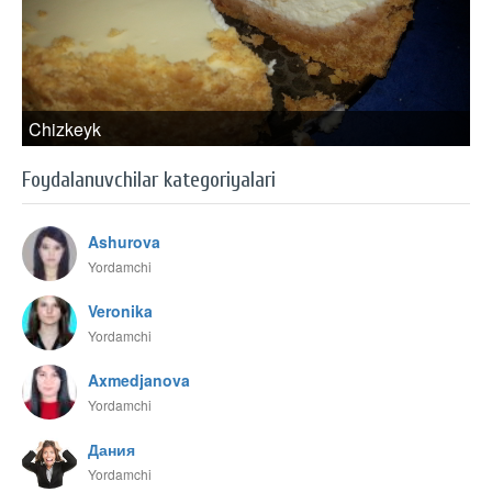
Chizkeyk
Foydalanuvchilar kategoriyalari
Ashurova
Yordamchi
Veronika
Yordamchi
Axmedjanova
Yordamchi
Дания
Yordamchi