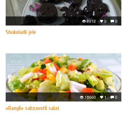
8912
0
0
Shokoladli jele
18660
1
0
«Rangli» sabzavotli salat