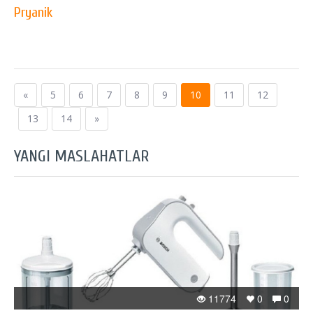
Pryanik
«
5
6
7
8
9
10
11
12
13
14
»
YANGI MASLAHATLAR
11774
0
0