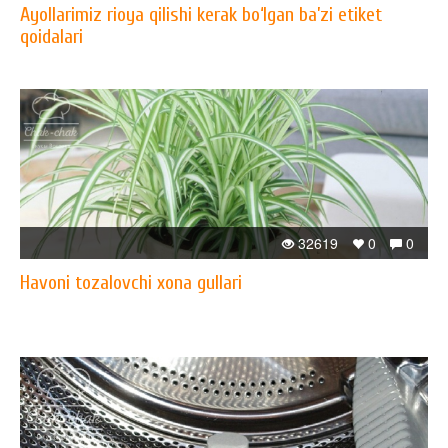
Ayollarimiz rioya qilishi kerak bo‘lgan ba’zi etiket
qoidalari
32619
0
0
Havoni tozalovchi xona gullari