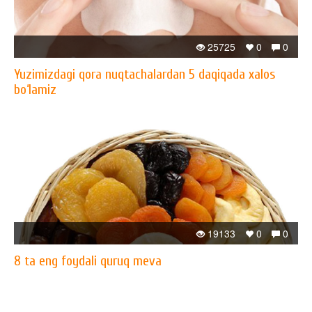
25725
0
0
Yuzimizdagi qora nuqtachalardan 5 daqiqada xalos
bo‘lamiz
19133
0
0
8 ta eng foydali quruq meva