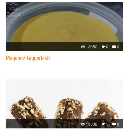
13052
0
0
Mayonez tayyorlash
13002
1
0