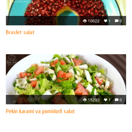
10622
1
0
Braslet salat
15293
1
0
Pekin karami va pomidorli salat