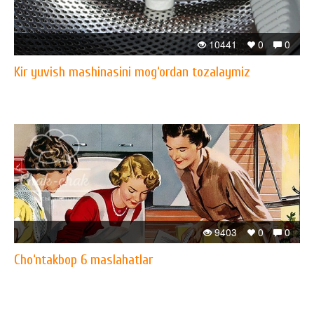
10441
0
0
Kir yuvish mashinasini mog‘ordan tozalaymiz
9403
0
0
Cho‘ntakbop 6 maslahatlar