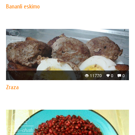
Bananli eskimo
11770
0
0
Zraza