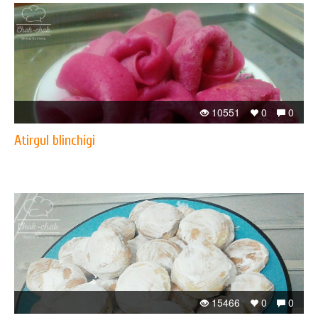
10551
0
0
Atirgul blinchigi
15466
0
0