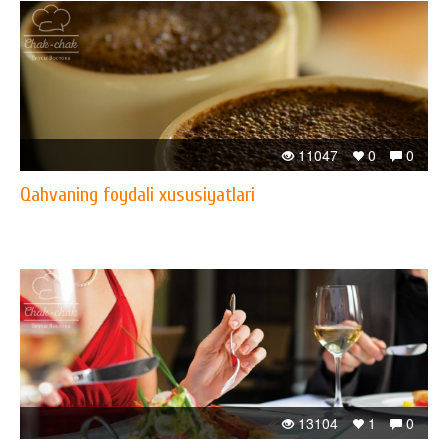
11047
0
0
Qahvaning foydali xususiyatlari
13104
1
0