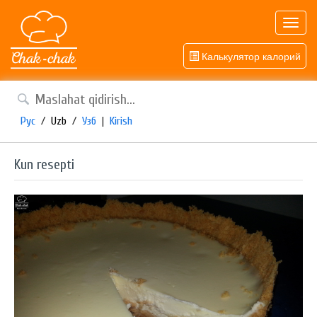
Toggl
navig
Калькулятор калорий
Рус
/
Uzb
/
Узб
|
Kirish
Kun resepti