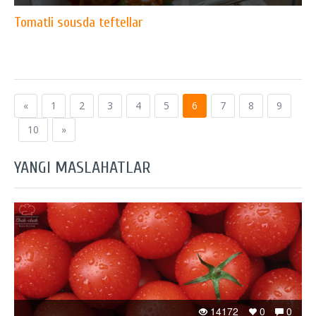
Tomatli sousda teftellar
«
1
2
3
4
5
6
7
8
9
10
»
YANGI MASLAHATLAR
14172
0
0