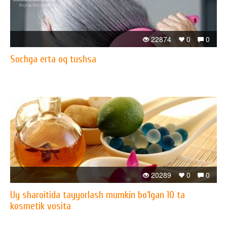
22874
0
0
Sochga erta oq tushsa
20289
0
0
Uy sharoitida tayyorlash mumkin bo‘lgan 10 ta
kosmetik vosita