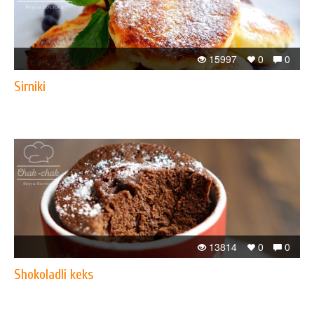
15997
0
0
Sirniki
13814
0
0
Shokoladli keks