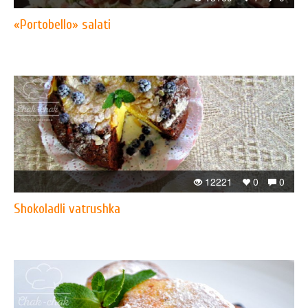
«Portobello» salati
12221
0
0
Shokoladli vatrushka