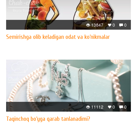
13847
0
0
Semirishga olib keladigan odat va ko‘nikmalar
11112
0
0
Taqinchoq bo‘yga qarab tanlanadimi?