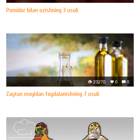
Pomidor bilan ozishning 3 usuli
23270
0
0
Zaytun moyidan foydalanishning 7 usuli