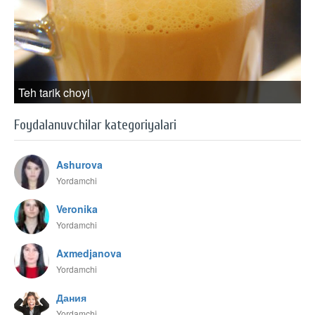
Teh tarik choyi
Foydalanuvchilar kategoriyalari
Ashurova
Yordamchi
Veronika
Yordamchi
Axmedjanova
Yordamchi
Дания
Yordamchi