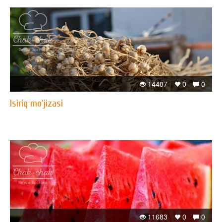
14487
0
0
Isiriq mo‘jizasi
11683
0
0