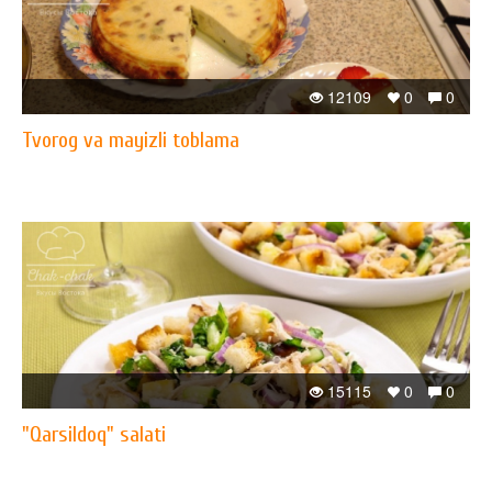
12109
0
0
Tvorog va mayizli toblama
15115
0
0
"Qarsildoq" salati