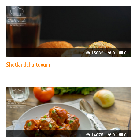
15632
0
0
Shotlandcha tuxum
14675
0
0