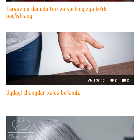
Tarvuz yordamida teri va sochingizga ko‘rk
bag‘ishlang
12012
0
0
Uydagi changdan xalos bo‘lamiz