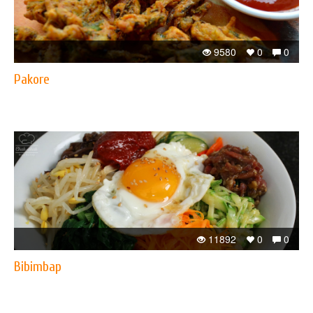
9580
0
0
Pakore
11892
0
0
Bibimbap