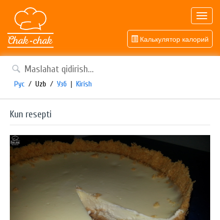
Toggl
navig
Калькулятор калорий
Рус
/
Uzb
/
Узб
|
Kirish
Kun resepti