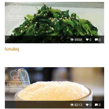
9898
0
0
Ismaloq
8213
0
0