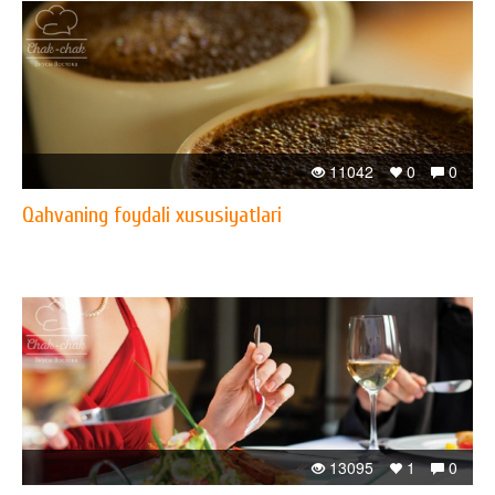
11042
0
0
Qahvaning foydali xususiyatlari
13095
1
0