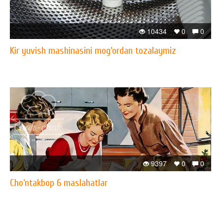
10434
0
0
Kir yuvish mashinasini mog‘ordan tozalaymiz
9397
0
0
Cho‘ntakbop 6 maslahatlar