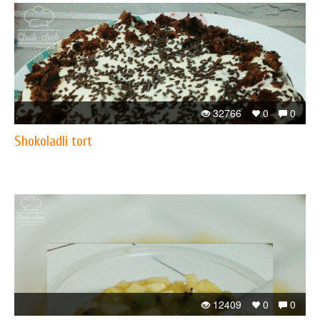
32766
0
0
Shokoladli tort
12409
0
0