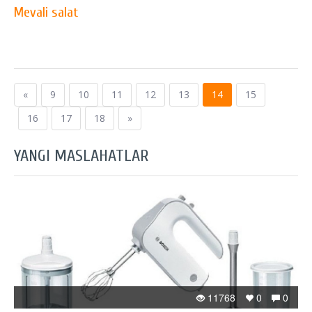
Mevali salat
«
9
10
11
12
13
14
15
16
17
18
»
YANGI MASLAHATLAR
11768
0
0