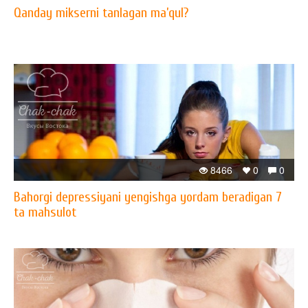
Qanday mikserni tanlagan ma’qul?
8466
0
0
Bahorgi depressiyani yengishga yordam beradigan 7
ta mahsulot