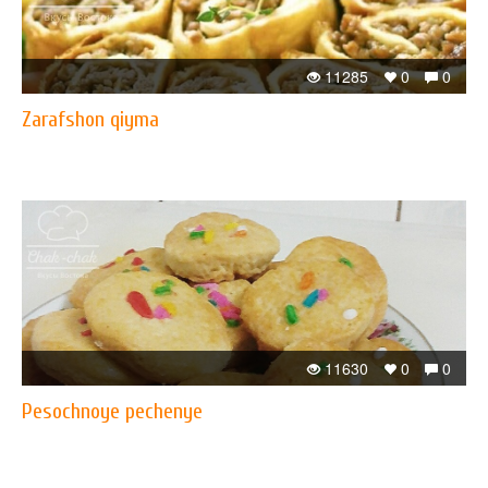
11285
0
0
Zarafshon qiyma
11630
0
0
Pesochnoye pechenye