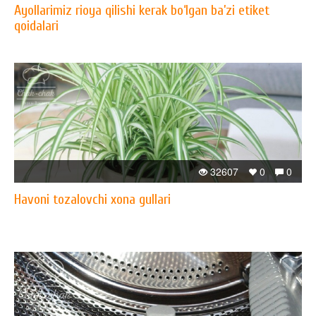
Ayollarimiz rioya qilishi kerak bo‘lgan ba’zi etiket
qoidalari
32607
0
0
Havoni tozalovchi xona gullari