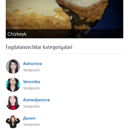
Chizkeyk
Foydalanuvchilar kategoriyalari
Ashurova
Yordamchi
Veronika
Yordamchi
Axmedjanova
Yordamchi
Дания
Yordamchi