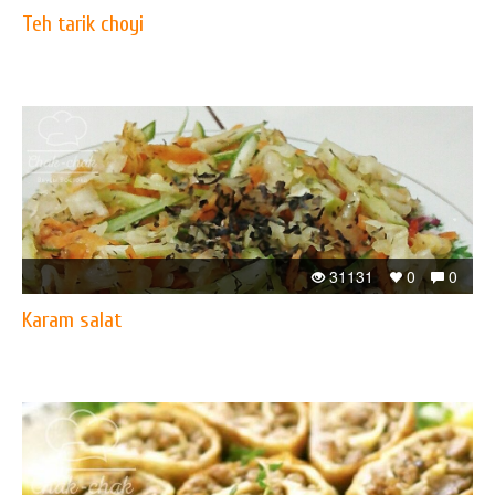
Teh tarik choyi
31131
0
0
Karam salat