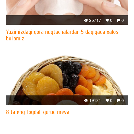
25717
0
0
Yuzimizdagi qora nuqtachalardan 5 daqiqada xalos
bo‘lamiz
19131
0
0
8 ta eng foydali quruq meva