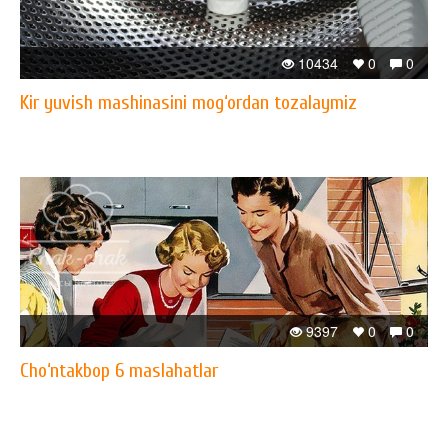
10434
0
0
Kir yuvish mashinasini mog‘ordan tozalaymiz
9397
0
0
Cho‘ntakbop 6 maslahatlar