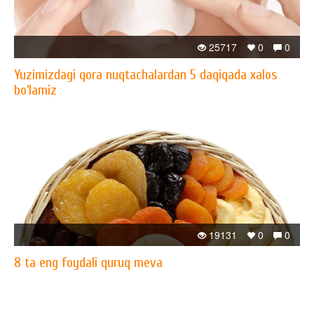
25717
0
0
Yuzimizdagi qora nuqtachalardan 5 daqiqada xalos
bo‘lamiz
19131
0
0
8 ta eng foydali quruq meva