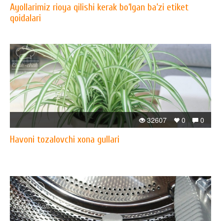
Ayollarimiz rioya qilishi kerak bo‘lgan ba’zi etiket
qoidalari
32607
0
0
Havoni tozalovchi xona gullari