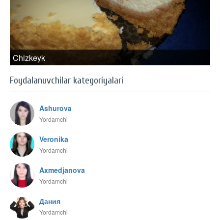
Chizkeyk
Foydalanuvchilar kategoriyalari
Ashurova
Yordamchi
Veronika
Yordamchi
Axmedjanova
Yordamchi
Дания
Yordamchi