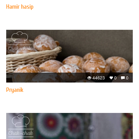
Hamir hasip
44623
0
0
Pryanik