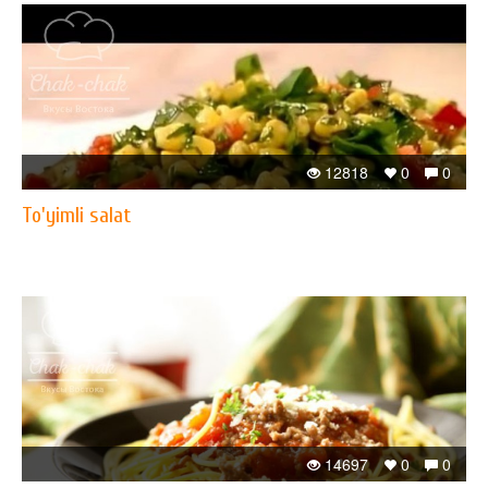
12818
0
0
To'yimli salat
14697
0
0