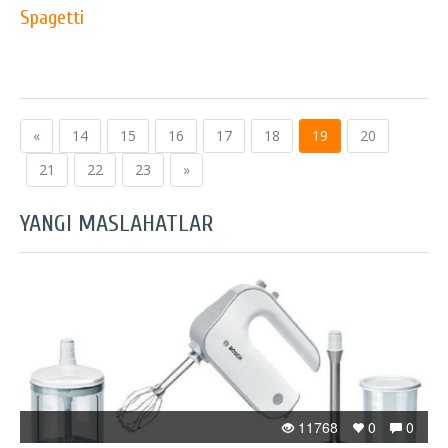
Spagetti
«
14
15
16
17
18
19
20
21
22
23
»
YANGI MASLAHATLAR
11768
0
0