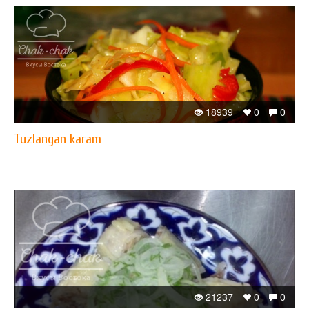
18939
0
0
Tuzlangan karam
21237
0
0