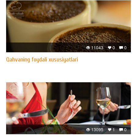
11043
0
0
Qahvaning foydali xususiyatlari
13095
1
0