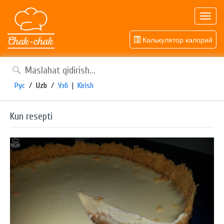
Toggl
navig
Калькулятор калорий
Рус
/
Uzb
/
Узб
|
Kirish
Kun resepti