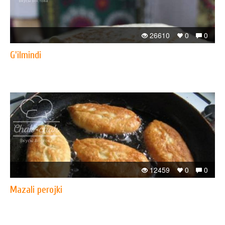
26610
0
0
G'ilmindi
12459
0
0
Mazali perojki