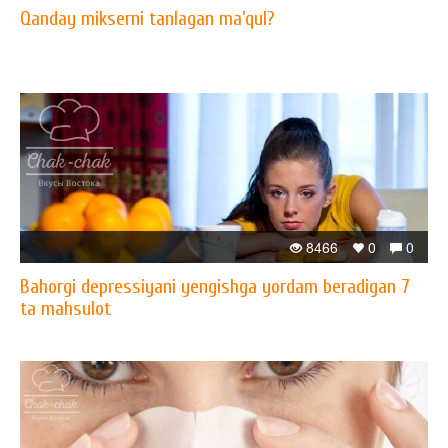
Qanday mikserni tanlagan ma’qul?
8466
0
0
Bahorgi depressiyani yengishga yordam beradigan 7
ta mahsulot