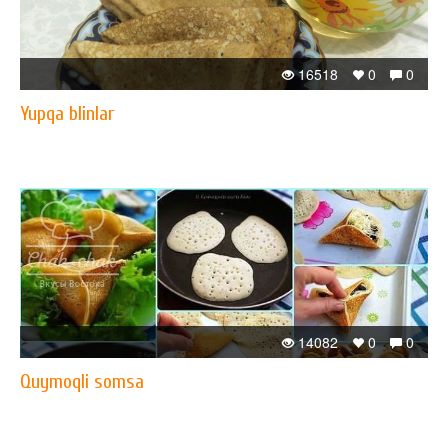
16518
0
0
Yupqa blinlar
14082
0
0
Quymoqli somsa