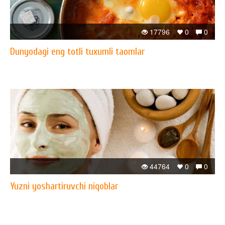
17796
0
0
Dunyodagi eng totli tuxumli taomlar
44764
0
0
Yuzni yoshartiruvchi niqoblar