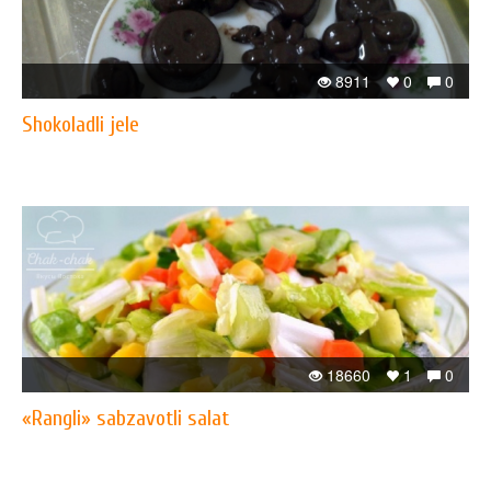
8911
0
0
Shokoladli jele
18660
1
0
«Rangli» sabzavotli salat