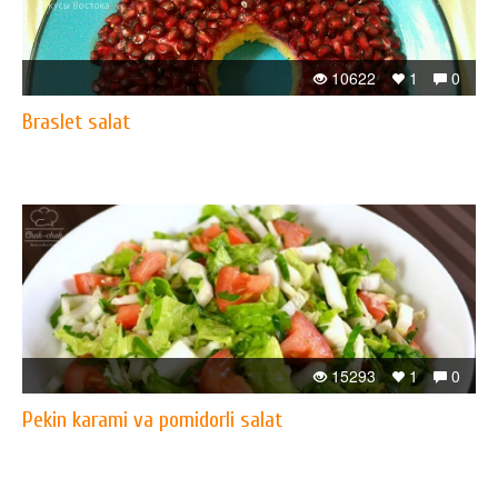
10622
1
0
Braslet salat
15293
1
0
Pekin karami va pomidorli salat