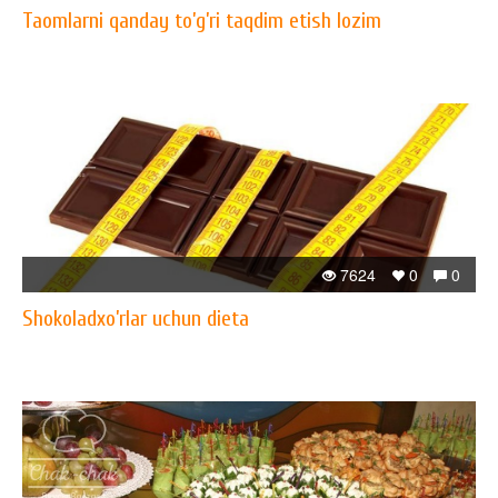
Taomlarni qanday to’g’ri taqdim etish lozim
7624
0
0
Shokoladxo’rlar uchun dieta