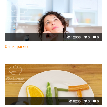
12906
0
0
Qishki parxez
8235
0
0