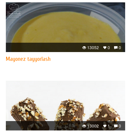
13052
0
0
Mayonez tayyorlash
13002
1
0