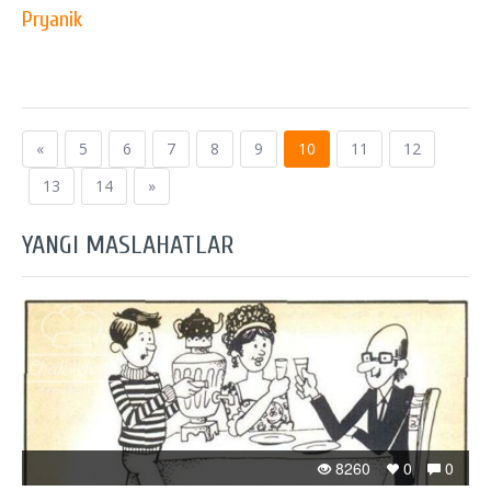
Pryanik
«
5
6
7
8
9
10
11
12
13
14
»
YANGI MASLAHATLAR
8260
0
0