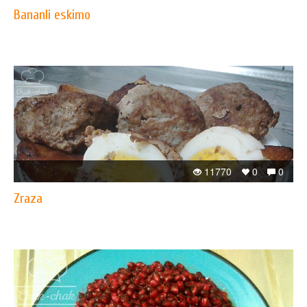
Bananli eskimo
11770
0
0
Zraza