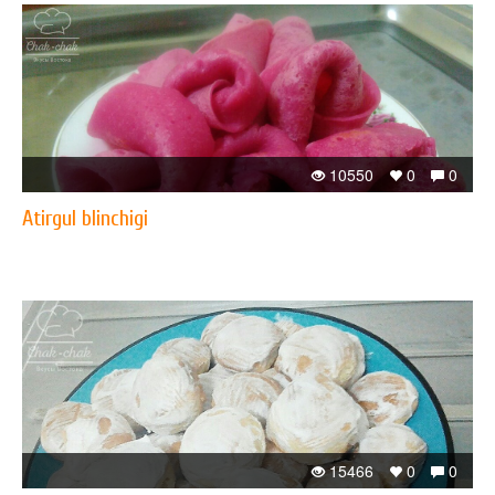
10550
0
0
Atirgul blinchigi
15466
0
0