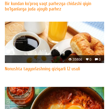
Bir kundan ko’proq vaqt parhezga chidashi qiyin
bo’lganlarga juda ajoyib parhez
35806
0
0
Nonushta tayyorlashning qiziqarli 12 usuli