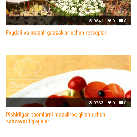
9841
0
0
Foydali va mazali gazzaklar uchun retseplar
9733
0
0
Pishirilgan taomlarni mazaliroq qilish uchun
sabzavotli g’oyalar