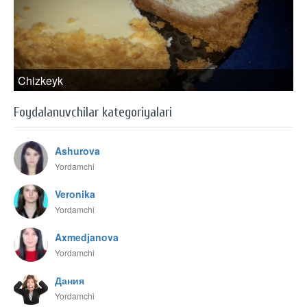
Chizkeyk
Foydalanuvchilar kategoriyalari
Ashurova
Yordamchi
Veronika
Yordamchi
Axmedjanova
Yordamchi
Дания
Yordamchi