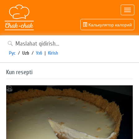
Toggl
navig
Калькулятор калорий
Рус
/
Uzb
/
Узб
|
Kirish
Kun resepti