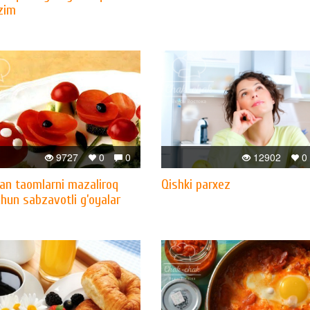
ozim
9727
0
0
12902
0
gan taomlarni mazaliroq
Qishki parxez
chun sabzavotli g’oyalar