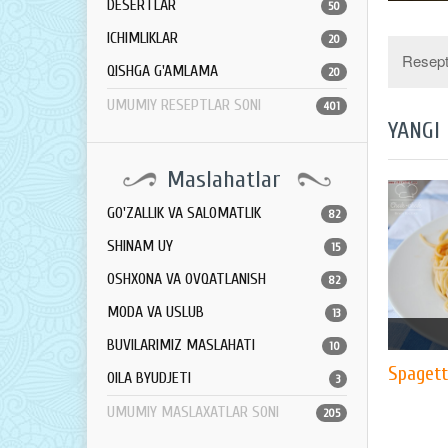
DESERTLAR
50
ICHIMLIKLAR
20
Resept 
QISHGA G'AMLAMA
20
UMUMIY RESEPTLAR SONI
401
YANGI
Maslahatlar
GO'ZALLIK VA SALOMATLIK
82
SHINAM UY
15
OSHXONA VA OVQATLANISH
82
MODA VA USLUB
13
BUVILARIMIZ MASLAHATI
10
Spagett
OILA BYUDJETI
3
UMUMIY MASLAXATLAR SONI
205