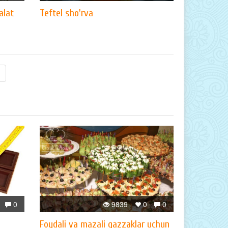
alat
Teftel sho'rva
0
9839
0
0
Foydali va mazali gazzaklar uchun