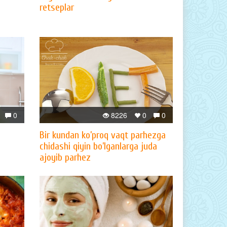
retseplar
0
8226
0
0
Bir kundan ko’proq vaqt parhezga
chidashi qiyin bo’lganlarga juda
ajoyib parhez