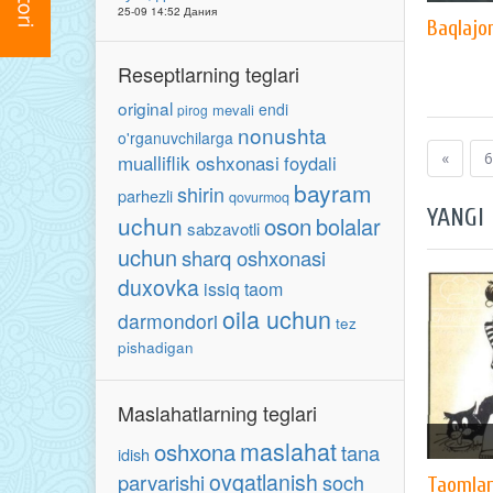
25-09 14:52 Дания
Baqlajo
Reseptlarning teglari
original
endi
mevali
pirog
nonushta
o'rganuvchilarga
«
6
mualliflik oshxonasi
foydali
bayram
shirin
parhezli
qovurmoq
YANGI
uchun
oson
bolalar
sabzavotli
uchun
sharq oshxonasi
duxovka
issiq taom
oila uchun
darmondori
tez
pishadigan
Maslahatlarning teglari
maslahat
oshxona
tana
idish
ovqatlanish
parvarishi
soch
Taomlar