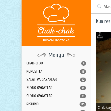
Kun res
Menyu
CHAK-CHAK
6
NONUSHTA
45
SALAT VA GAZAKLAR
62
SUYUQ OVQATLAR
34
QUYUQ OVQATLAR
79
PISHIRIQ
85
Chizke