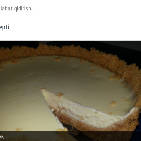
epti
yk