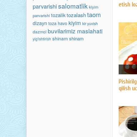
etish l
salomatlik
parvarishi
kiyim
taom
tozalash
tozalik
parvarishi
kiyim
dizayn
toza havo
kir yuvish
buvilarimiz maslahati
dazmol
shinam
shinam
yig'ishtirish
Pishiril
qilish u