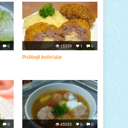
0
15329
1
0
Pishloqli kotletalar
0
45033
0
0