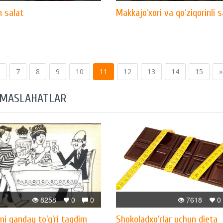
n salat
Makkajo‘xori va qo‘ziqorinli s
7
8
9
10
11
12
13
14
15
»
 MASLAHATLAR
8258
0
0
7618
0
ni qanday to’g’ri taqdim
Shokoladxo’rlar uchun dieta