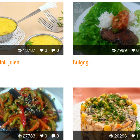
13787
0
0
7999
0
inli julen
Bulgogi
27783
0
0
20296
1