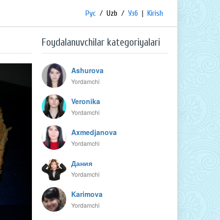
Рус
/
Uzb
/
Узб
|
Kirish
Foydalanuvchilar kategoriyalari
Ashurova
Yordamchi
Veronika
Yordamchi
Axmedjanova
Yordamchi
Дания
Yordamchi
Karimova
Yordamchi