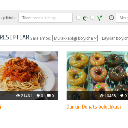
qidirish:
 RESEPTLAR
Saralamoq:
Layklar bo’yic
21461
0
0
10458
0
i
Dunkin Donats bulochkasi