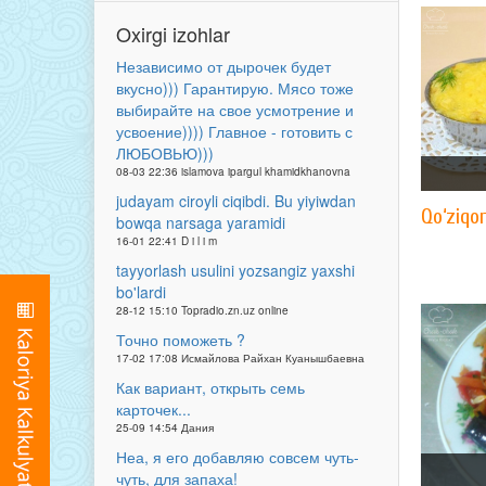
Oxirgi izohlar
Независимо от дырочек будет
вкусно))) Гарантирую. Мясо тоже
выбирайте на свое усмотрение и
усвоение)))) Главное - готовить с
ЛЮБОВЬЮ)))
08-03 22:36 islamova ipargul khamidkhanovna
judayam ciroyli ciqibdi. Bu yiyiwdan
Qo‘ziqor
bowqa narsaga yaramidi
16-01 22:41 D i l i m
tayyorlash usulini yozsangiz yaxshi
bo'lardi
28-12 15:10 Topradio.zn.uz online
Точно поможеть ?
17-02 17:08 Исмайлова Райхан Куанышбаевна
Как вариант, открыть семь
карточек...
25-09 14:54 Дания
Неа, я его добавляю совсем чуть-
чуть, для запаха!