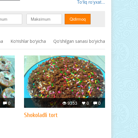
To‘liq ro‘yxat...
ha
Ko‘rishlar bo‘yicha
Qo’shilgan sanasi bo’yicha
0
9353
0
0
Shokoladli tort