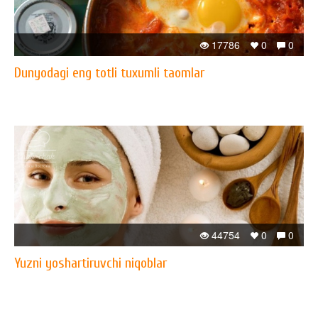
17786
0
0
Dunyodagi eng totli tuxumli taomlar
44754
0
0
Yuzni yoshartiruvchi niqoblar