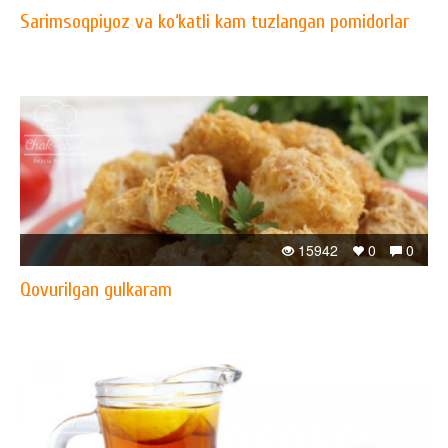
Sarimsoqpiyoz va ko‘katli kam tuzlangan pomidorlar
15942
0
0
Qovurilgan gulkaram