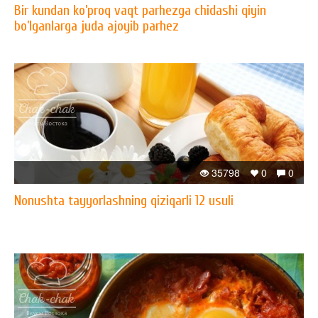
Bir kundan ko’proq vaqt parhezga chidashi qiyin
bo’lganlarga juda ajoyib parhez
35798
0
0
Nonushta tayyorlashning qiziqarli 12 usuli