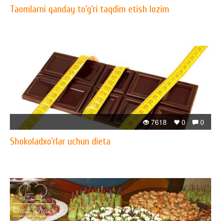
Taomlarni qanday to’g’ri taqdim etish lozim
7618
0
0
Shokoladxo’rlar uchun dieta