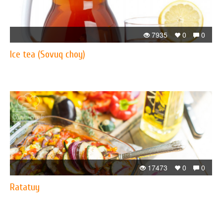
7935
0
0
Ice tea (Sovuq choy)
17473
0
0
Ratatuy