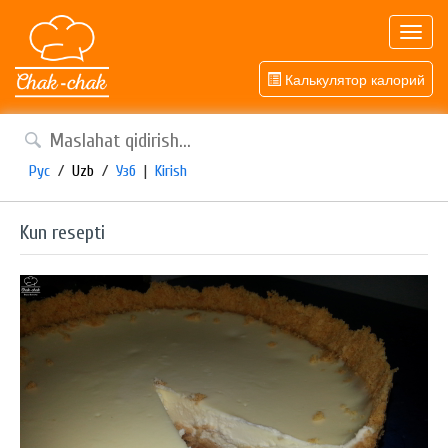
Toggl
navig
Калькулятор калорий
Рус
/
Uzb
/
Узб
|
Kirish
Kun resepti