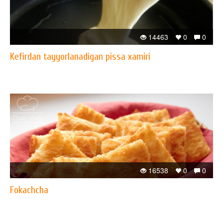
14463
0
0
Kefirdan tayyorlanadigan pissa xamiri
16538
0
0
Fokachcha