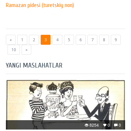
Ramazan pidesi (turetskiy non)
«
1
2
3
4
5
6
7
8
9
10
»
YANGI MASLAHATLAR
8254
0
0