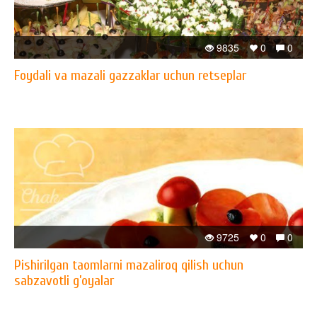
9835
0
0
Foydali va mazali gazzaklar uchun retseplar
9725
0
0
Pishirilgan taomlarni mazaliroq qilish uchun
sabzavotli g’oyalar