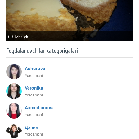
Chizkeyk
Foydalanuvchilar kategoriyalari
Ashurova
Yordamchi
Veronika
Yordamchi
Axmedjanova
Yordamchi
Дания
Yordamchi