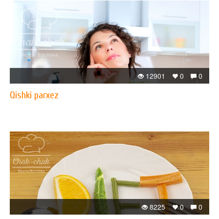
12901
0
0
Qishki parxez
8225
0
0