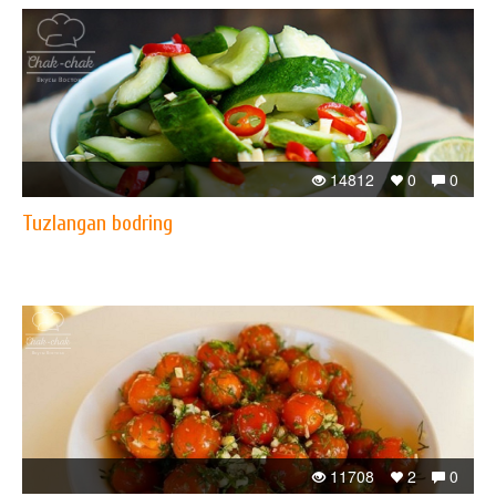
14812
0
0
Tuzlangan bodring
11708
2
0