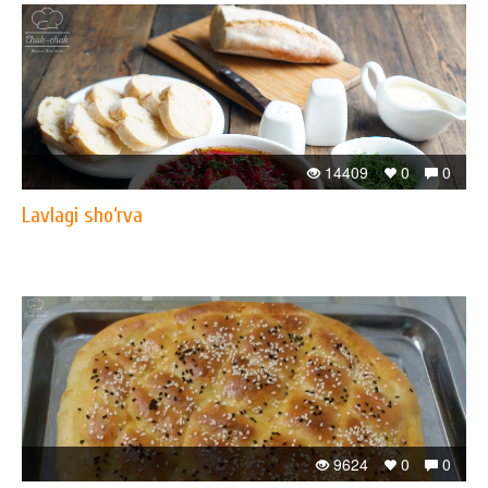
14409
0
0
Lavlagi sho‘rva
9624
0
0