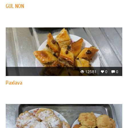
GUL NON
12581
0
0
Paxlava