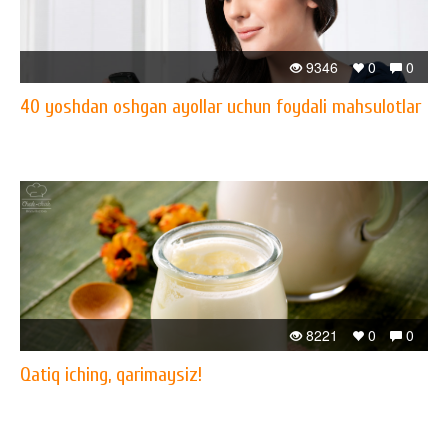
9346
0
0
40 yoshdan oshgan ayollar uchun foydali mahsulotlar
8221
0
0
Qatiq iching, qarimaysiz!