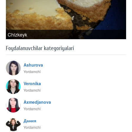
Chizkeyk
Foydalanuvchilar kategoriyalari
Ashurova
Yordamchi
Veronika
Yordamchi
Axmedjanova
Yordamchi
Дания
Yordamchi