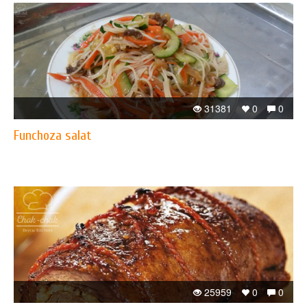
31381
0
0
Funchoza salat
25959
0
0