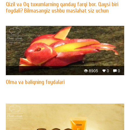
Qizil va Oq tuxumlarning qanday farqi bor. Qaysi biri
foydali? Bilmasangiz ushbu maslahat siz uchun
8905
0
0
Olma va baliqning foydalari