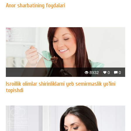
Anor sharbatining foydalari
8932
0
0
Isroillik olimlar shirinliklarni yeb semirmaslik yo‘lini
topishdi