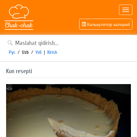
Toggl
navig
Калькулятор калорий
Рус
/
Uzb
/
Узб
|
Kirish
Kun resepti