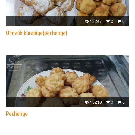
13247
0
0
Olmalik kurabiye(pechenye)
13210
0
0
Pechenye