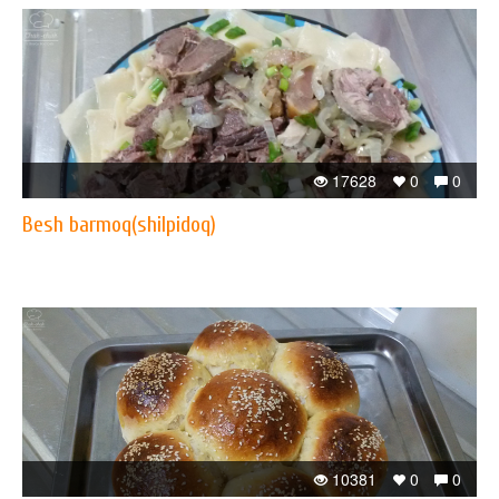
17628
0
0
Besh barmoq(shilpidoq)
10381
0
0