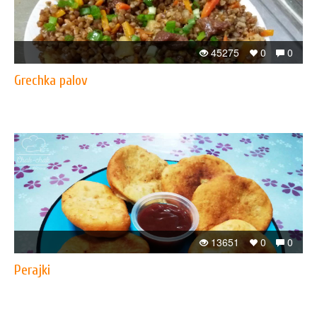
45275
0
0
​Grechka palov
13651
0
0
Perajki