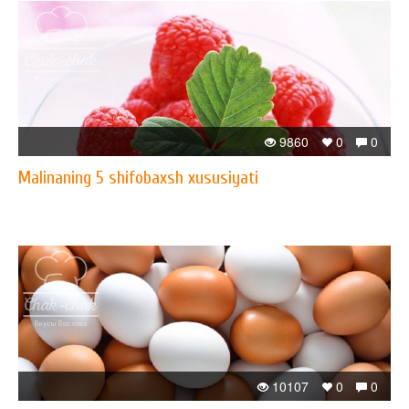
9860
0
0
Malinaning 5 shifobaxsh xususiyati
10107
0
0