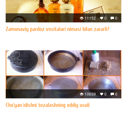
11152
0
0
Zamonaviy pardoz vositalari nimasi bilan zararli?
10639
0
0
Cho‘yan idishni tozalashning oddiy usuli