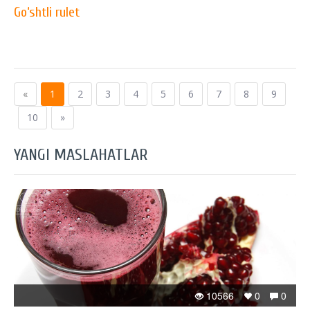
Go‘shtli rulet
«
1
2
3
4
5
6
7
8
9
10
»
YANGI MASLAHATLAR
10566
0
0