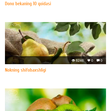
Dono bekaning 10 qoidasi
8246
0
0
Nokning shifobaxshligi