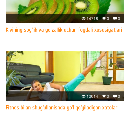
14718
0
0
Kivining sog‘lik va go‘zallik uchun foydali xususiyatlari
12014
0
0
Fitnes bilan shug‘ullanishda yo‘l qo‘yiladigan xatolar