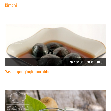
Kimchi
16134
0
0
Yashil yong'oqli murabbo