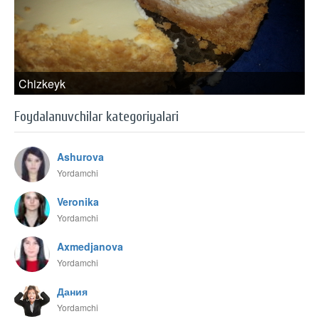
Chizkeyk
Foydalanuvchilar kategoriyalari
Ashurova
Yordamchi
Veronika
Yordamchi
Axmedjanova
Yordamchi
Дания
Yordamchi