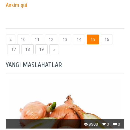
Ansim gui
«
10
11
12
13
14
15
16
17
18
19
»
YANGI MASLAHATLAR
9908
0
0