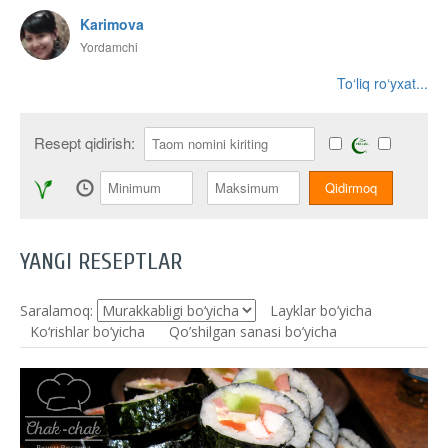
Karimova
Yordamchi
To‘liq ro‘yxat...
Resept qidirish:
YANGI RESEPTLAR
Saralamoq:
Layklar bo’yicha
Ko‘rishlar bo‘yicha
Qo’shilgan sanasi bo’yicha