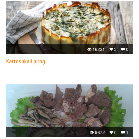
16221
3
0
Kartoshkali pirog
9672
0
1