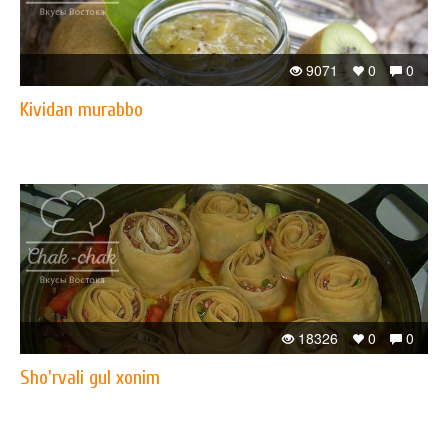
9071
0
0
Kividan murabbo
18326
0
0
Sho'rvali gul xonim