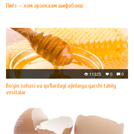
Пиёз — xам арзон,xам шифобахш
11325
0
0
Bo‘yin sohasi va qo‘llardagi ajinlarga qarshi tabiiy
vositalar