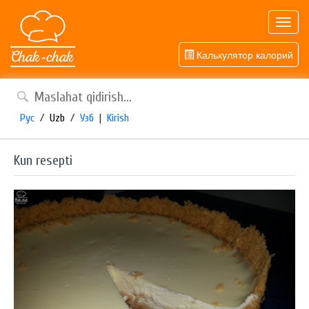
Toggl
navig
Калькулятор калорий
Рус
/
Uzb
/
Узб
|
Kirish
Kun resepti