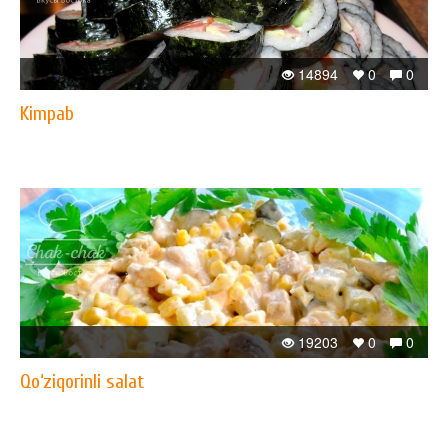
14894
0
0
Kimpab
19203
0
0
Qo‘ziqorinli salat