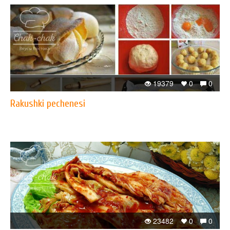
19379
0
0
Rakushki pechenesi
23482
0
0