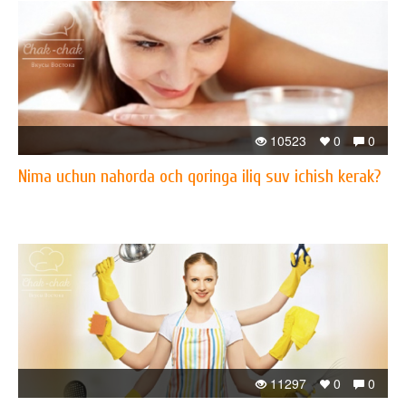
10523
0
0
Nima uchun nahorda och qoringa iliq suv ichish kerak?
11297
0
0