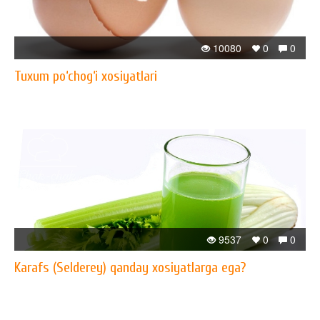
10080
0
0
Tuxum po‘chog‘i xosiyatlari
9537
0
0
Karafs (Selderey) qanday xosiyatlarga ega?