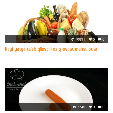
10891
0
0
Kayfiyatga ta’sir qiluvchi oziq-ovqat mahsulotlari
7749
0
0