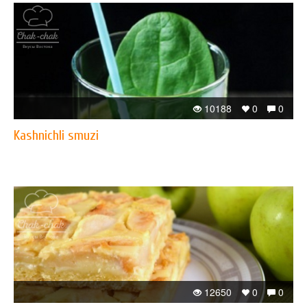
10188
0
0
Kashnichli smuzi
12650
0
0