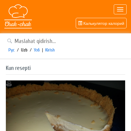
Toggl
navig
Калькулятор калорий
Рус
/
Uzb
/
Узб
|
Kirish
Kun resepti