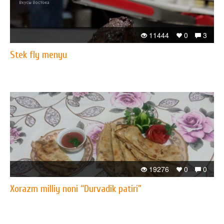
11444
0
3
Stek fly menyu
19276
0
0
Xorazm milliy noni “Durvadik patiri”