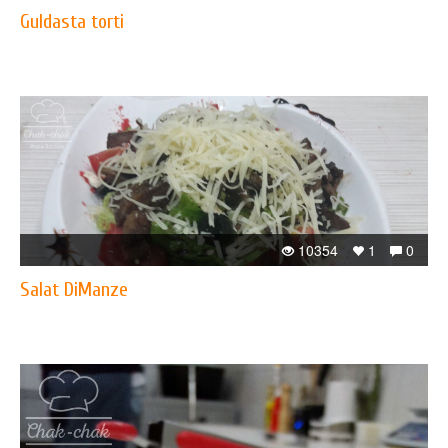
Guldasta torti
10354
1
0
Salat DiManze