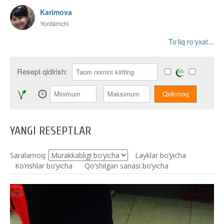
Karimova
Yordamchi
To‘liq ro‘yxat...
Resept qidirish:
YANGI RESEPTLAR
Saralamoq:
Layklar bo’yicha
Ko‘rishlar bo‘yicha
Qo’shilgan sanasi bo’yicha