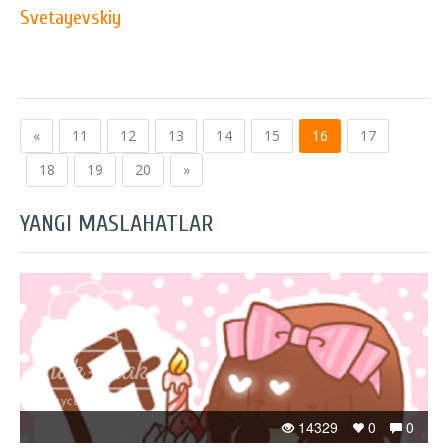
Svetayevskiy
«
11
12
13
14
15
16
17
18
19
20
»
YANGI MASLAHATLAR
14329
0
0