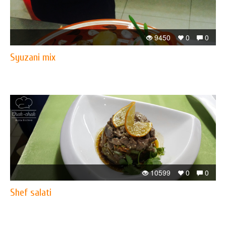
9450
0
0
Syuzani mix
10599
0
0
Shef salati