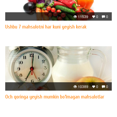
11539
0
0
Ushbu 7 mahsulotni har kuni yeyish kerak
10389
0
0
Och qoringa yeyish mumkin bo‘lmagan mahsulotlar