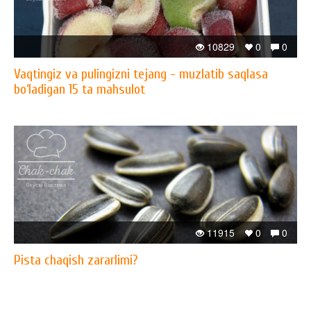
10829
0
0
Vaqtingiz va pulingizni tejang - muzlatib saqlasa
bo‘ladigan 15 ta mahsulot
11915
0
0
Pista chaqish zararlimi?