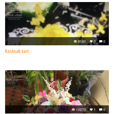
9196
0
0
Kashtali tort
10270
1
0