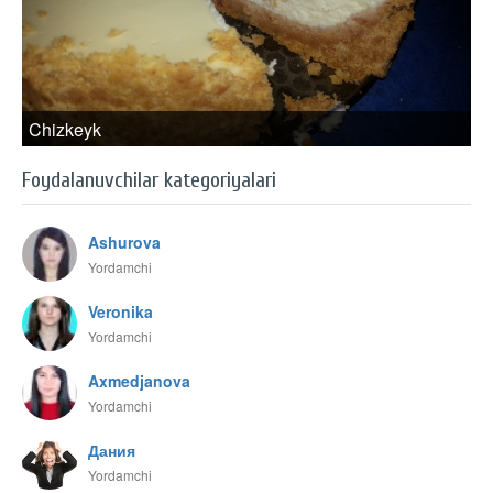
Chizkeyk
Foydalanuvchilar kategoriyalari
Ashurova
Yordamchi
Veronika
Yordamchi
Axmedjanova
Yordamchi
Дания
Yordamchi