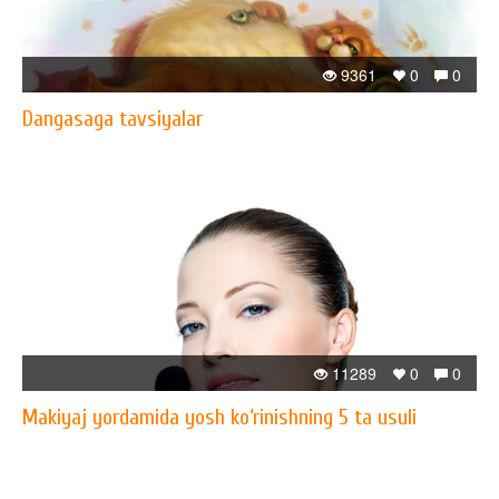
9361
0
0
Dangasaga tavsiyalar
11289
0
0
Makiyaj yordamida yosh ko‘rinishning 5 ta usuli