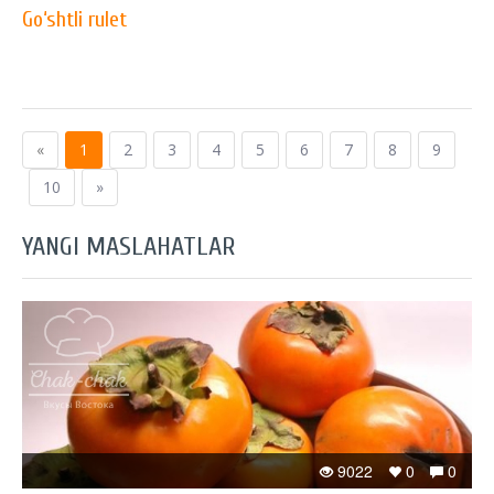
Go‘shtli rulet
«
1
2
3
4
5
6
7
8
9
10
»
YANGI MASLAHATLAR
9022
0
0