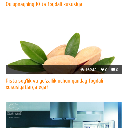
Qulupnayning 10 ta foydali xususiya
16242
0
0
Pista sog‘lik va go‘zallik uchun qanday foydali
xususiyatlarga ega?