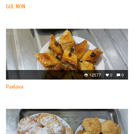
GUL NON
12577
0
0
Paxlava