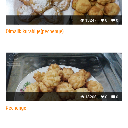
13247
0
0
Olmalik kurabiye(pechenye)
13206
0
0
Pechenye