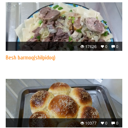
17626
0
0
Besh barmoq(shilpidoq)
10377
0
0