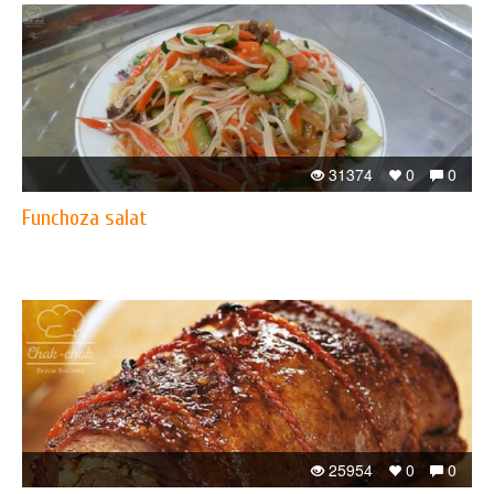
31374
0
0
Funchoza salat
25954
0
0