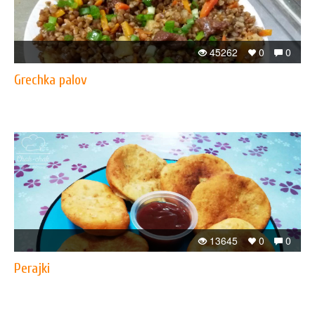
45262
0
0
​Grechka palov
13645
0
0
Perajki