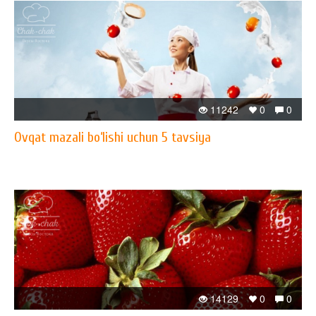
11242
0
0
Ovqat mazali bo‘lishi uchun 5 tavsiya
14129
0
0