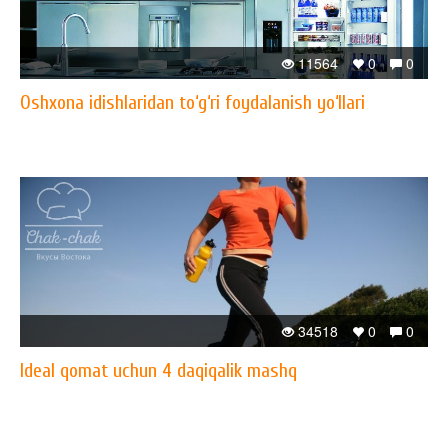
11564
0
0
Oshxona idishlaridan to‘g‘ri foydalanish yo‘llari
34518
0
0
Ideal qomat uchun 4 daqiqalik mashq