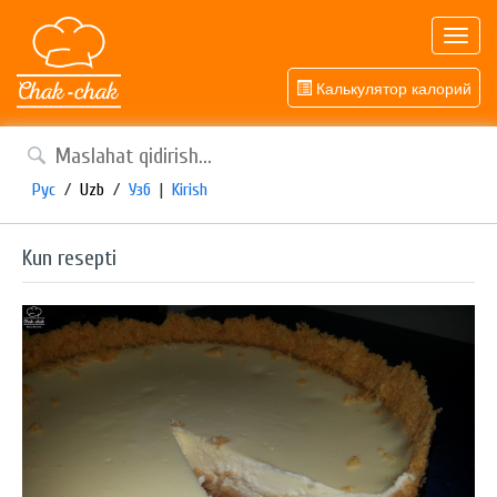
Toggl
navig
Калькулятор калорий
Рус
/
Uzb
/
Узб
|
Kirish
Kun resepti