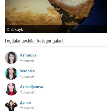
Chizkeyk
Foydalanuvchilar kategoriyalari
Ashurova
Yordamchi
Veronika
Yordamchi
Axmedjanova
Yordamchi
Дания
Yordamchi