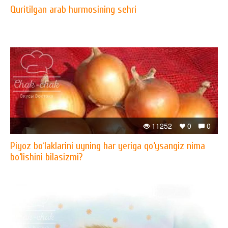
Quritilgan arab hurmosining sehri
11252
0
0
Piyoz bo‘laklarini uyning har yeriga qo‘ysangiz nima
bo‘lishini bilasizmi?