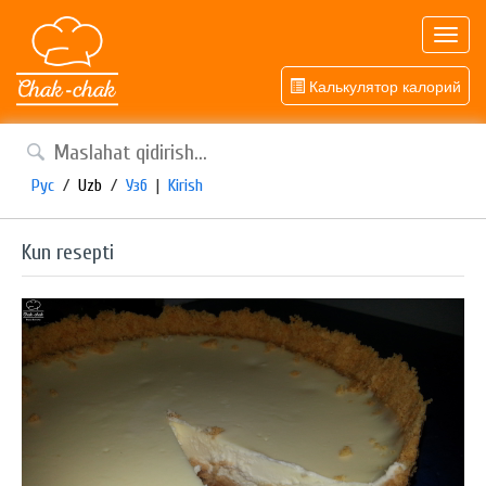
Toggl
navig
Калькулятор калорий
Рус
/
Uzb
/
Узб
|
Kirish
Kun resepti