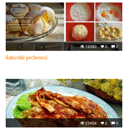
19380
0
0
Rakushki pechenesi
23484
0
0