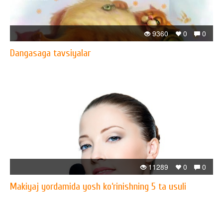
9360
0
0
Dangasaga tavsiyalar
11289
0
0
Makiyaj yordamida yosh ko‘rinishning 5 ta usuli