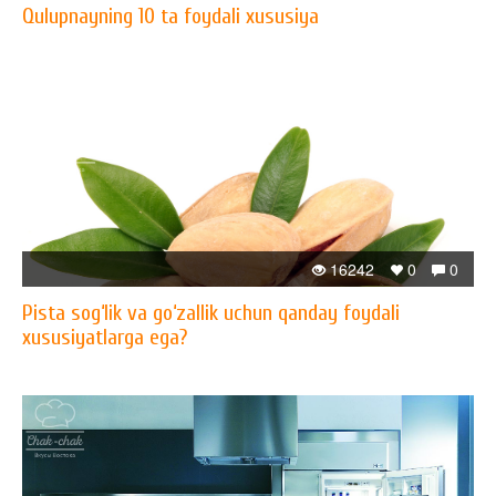
Qulupnayning 10 ta foydali xususiya
16242
0
0
Pista sog‘lik va go‘zallik uchun qanday foydali
xususiyatlarga ega?