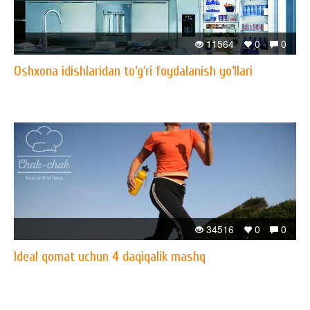
11564
0
0
Oshxona idishlaridan to‘g‘ri foydalanish yo‘llari
34516
0
0
Ideal qomat uchun 4 daqiqalik mashq