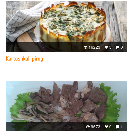
16223
3
0
Kartoshkali pirog
9673
0
1