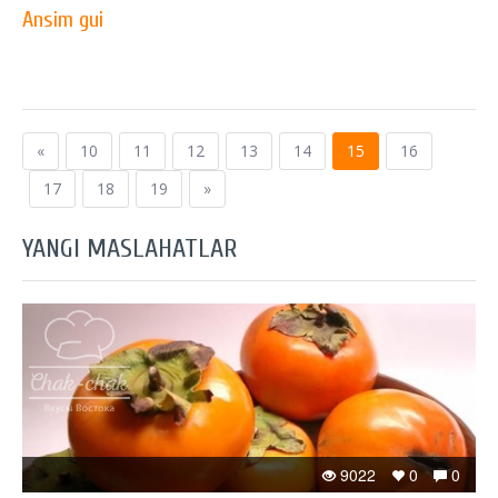
Ansim gui
«
10
11
12
13
14
15
16
17
18
19
»
YANGI MASLAHATLAR
9022
0
0