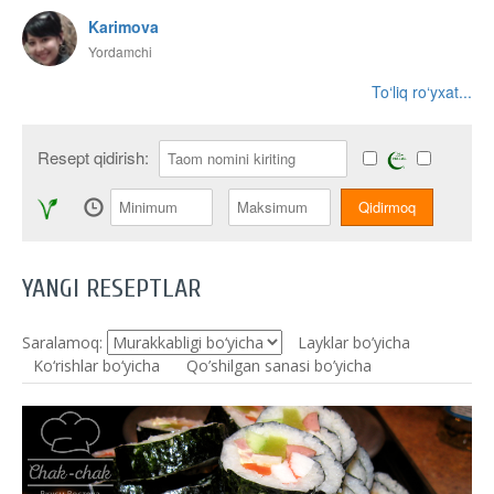
Karimova
Yordamchi
To‘liq ro‘yxat...
Resept qidirish:
YANGI RESEPTLAR
Saralamoq:
Layklar bo’yicha
Ko‘rishlar bo‘yicha
Qo’shilgan sanasi bo’yicha