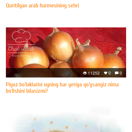
Quritilgan arab hurmosining sehri
11252
0
0
Piyoz bo‘laklarini uyning har yeriga qo‘ysangiz nima
bo‘lishini bilasizmi?