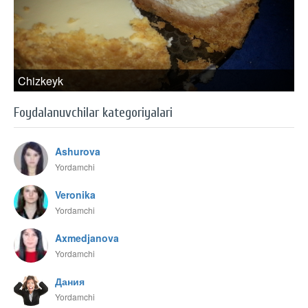
Chizkeyk
Foydalanuvchilar kategoriyalari
Ashurova
Yordamchi
Veronika
Yordamchi
Axmedjanova
Yordamchi
Дания
Yordamchi