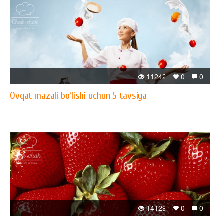
11242
0
0
Ovqat mazali bo‘lishi uchun 5 tavsiya
14129
0
0