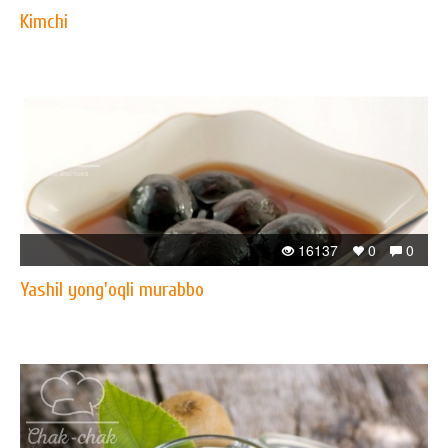
Kimchi
16137
0
0
Yashil yong'oqli murabbo