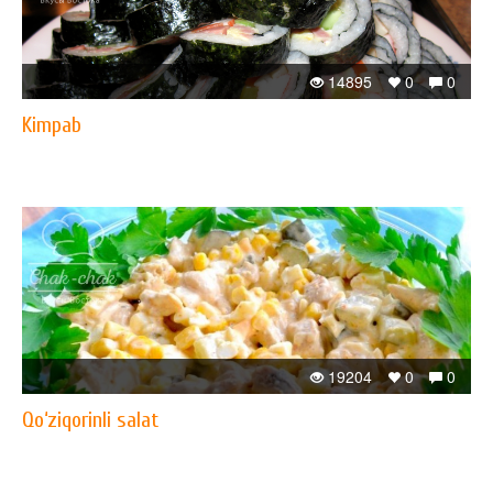
14895
0
0
Kimpab
19204
0
0
Qo‘ziqorinli salat