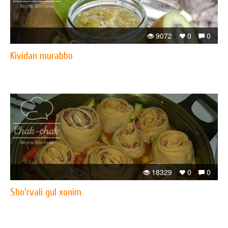
9072
0
0
Kividan murabbo
18329
0
0
Sho'rvali gul xonim