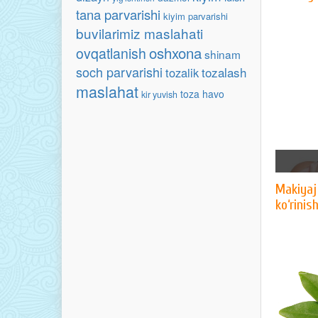
tana parvarishi
kiyim parvarishi
buvilarimiz maslahati
oshxona
ovqatlanish
shinam
soch parvarishi
tozalash
tozalik
maslahat
toza havo
kir yuvish
Makiyaj
ko‘rinis