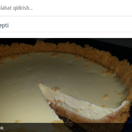
epti
yk