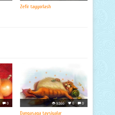
Zefir tayyorlash
0
9360
0
0
Dangasaga tavsiyalar