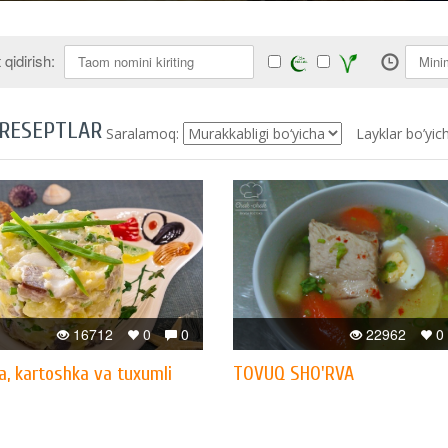
qidirish:
 RESEPTLAR
Saralamoq:
Layklar bo’yic
16712
0
0
22962
0
a, kartoshka va tuxumli
TOVUQ SHO'RVA