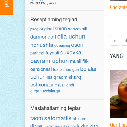
25-09 14:52 Дания
Cho'zma
Reseptlarning teglari
shirin
original
sabzavotli
pirog
oila uchun
darmondori
«
4
oson
nonushta
qovurmoq
duxovka
foydali
parhezli
YANGI
bayram uchun
mualliflik
bolalar
oshxonasi
tez pishadigan
uchun
sharq
issiq taom
oshxonasi
endi
mevali
o'rganuvchilarga
Maslahatlarning teglari
salomatlik
taom
shinam
Quritil
kiyim
dizayn
idish
dazmol
yig'ishtirish