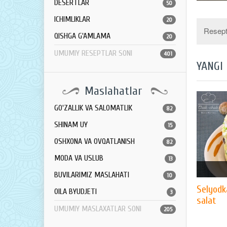
DESERTLAR
50
ICHIMLIKLAR
20
Resept 
QISHGA G'AMLAMA
20
UMUMIY RESEPTLAR SONI
401
YANGI
Maslahatlar
GO'ZALLIK VA SALOMATLIK
82
SHINAM UY
15
OSHXONA VA OVQATLANISH
82
MODA VA USLUB
13
BUVILARIMIZ MASLAHATI
10
Selyodk
OILA BYUDJETI
3
salat
UMUMIY MASLAXATLAR SONI
205