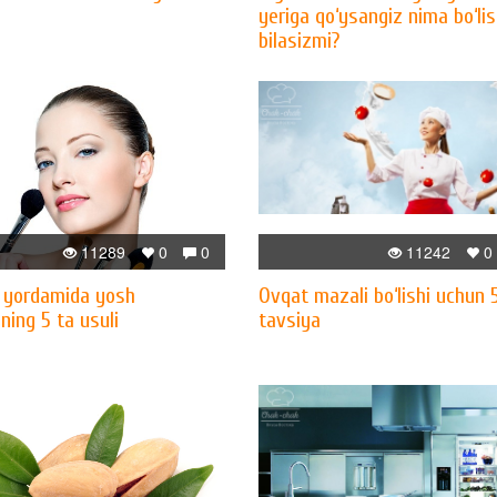
yeriga qo‘ysangiz nima bo‘lis
bilasizmi?
11289
0
0
11242
0
 yordamida yosh
Ovqat mazali bo‘lishi uchun 
hning 5 ta usuli
tavsiya