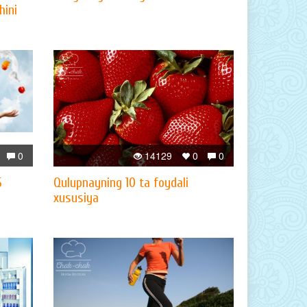
hini
0
14129
0
0
5
Qulupnayning 10 ta foydali
xususiya