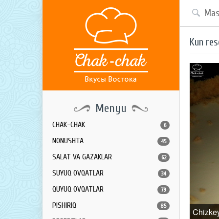
Kun res
Menyu
CHAK-CHAK
6
NONUSHTA
45
SALAT VA GAZAKLAR
62
SUYUQ OVQATLAR
34
QUYUQ OVQATLAR
79
PISHIRIQ
85
Chizke