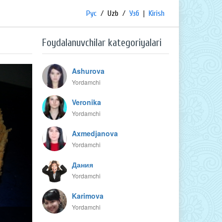
Рус
/
Uzb
/
Узб
|
Kirish
Foydalanuvchilar kategoriyalari
Ashurova
Yordamchi
Veronika
Yordamchi
Axmedjanova
Yordamchi
Дания
Yordamchi
Karimova
Yordamchi