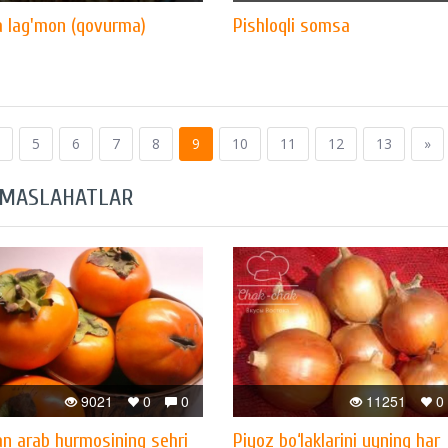
 lag'mon (qovurma)
Pishloqli somsa
5
6
7
8
9
10
11
12
13
»
 MASLAHATLAR
9021
0
0
11251
0
gan arab hurmosining sehri
Piyoz bo‘laklarini uyning har