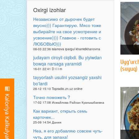
Oxirgi izohlar
Независимо от дырочек будет
вкусно))) Гарантирую. Мясо тоже
выбирайте на свое усмотрение и
усвоение)))) Главное - готовить с
ЛЮБОВЬЮ)))
08-03 22:36 islamova ipargul khamidkhanovna
judayam ciroyli ciqibdi. Bu yiyiwdan
Uyg'urc
bowqa narsaga yaramidi
(suyuq)
16-01 22:41 D i l i m
tayyorlash usulini yozsangiz yaxshi
bo'lardi
28-12 15:10 Topradio.zn.uz online
Точно поможеть ?
17-02 17:08 Исмайлова Райхан Куанышбаевна
Как вариант, открыть семь
карточек...
25-09 14:54 Дания
Неа, я его добавляю совсем чуть-
чуть, для запаха!