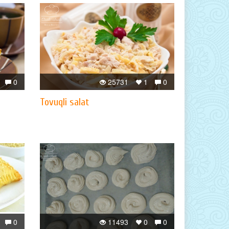
0
25731
1
0
Tovuqli salat
0
11493
0
0