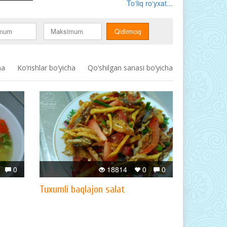
To‘liq ro‘yxat...
ha
Ko‘rishlar bo‘yicha
Qo’shilgan sanasi bo’yicha
0
18814
0
0
Tuxumli baqlajon salat