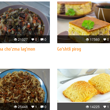
21027
0
0
17560
0
ha cho'zma lag'mon
Go‘shtli pirog
25448
1
0
14225
1