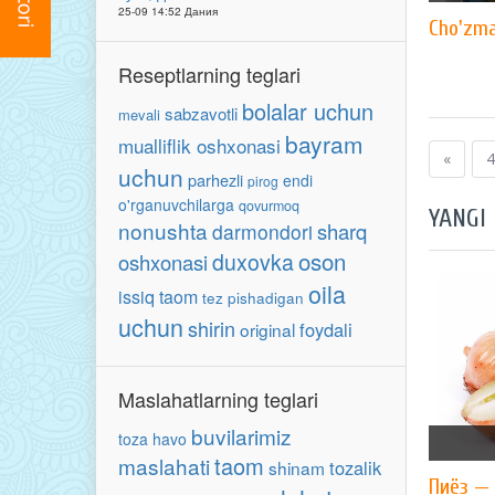
25-09 14:52 Дания
Cho'zma
Reseptlarning teglari
bolalar uchun
sabzavotli
mevali
bayram
mualliflik oshxonasi
«
4
uchun
parhezli
endi
pirog
o'rganuvchilarga
qovurmoq
YANGI
nonushta
sharq
darmondori
oson
duxovka
oshxonasi
oila
issiq taom
tez pishadigan
uchun
shirin
foydali
original
Maslahatlarning teglari
buvilarimiz
toza havo
taom
maslahati
tozalik
shinam
Пиёз — 