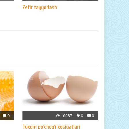
Zefir tayyorlash
0
10087
0
0
Tuxum po‘chog‘i xosiyatlari