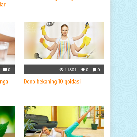
lar
0
11301
0
0
inga
Dono bekaning 10 qoidasi