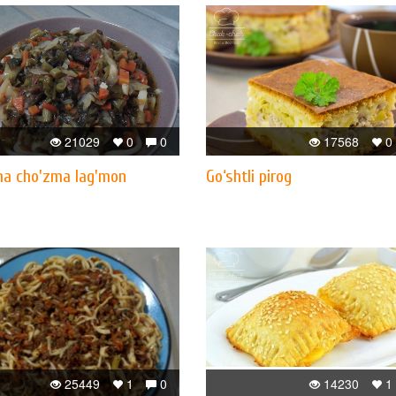
21029
0
0
17568
0
ha cho'zma lag'mon
Go‘shtli pirog
25449
1
0
14230
1