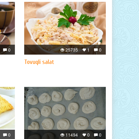
0
25735
1
0
Tovuqli salat
0
11494
0
0