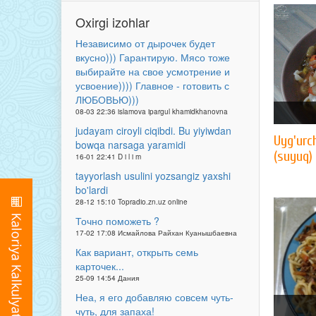
Oxirgi izohlar
Независимо от дырочек будет
вкусно))) Гарантирую. Мясо тоже
выбирайте на свое усмотрение и
усвоение)))) Главное - готовить с
ЛЮБОВЬЮ)))
08-03 22:36 islamova ipargul khamidkhanovna
judayam ciroyli ciqibdi. Bu yiyiwdan
Uyg'urc
bowqa narsaga yaramidi
(suyuq)
16-01 22:41 D i l i m
tayyorlash usulini yozsangiz yaxshi
bo'lardi
28-12 15:10 Topradio.zn.uz online
Точно поможеть ?
17-02 17:08 Исмайлова Райхан Куанышбаевна
Как вариант, открыть семь
карточек...
25-09 14:54 Дания
Неа, я его добавляю совсем чуть-
чуть, для запаха!