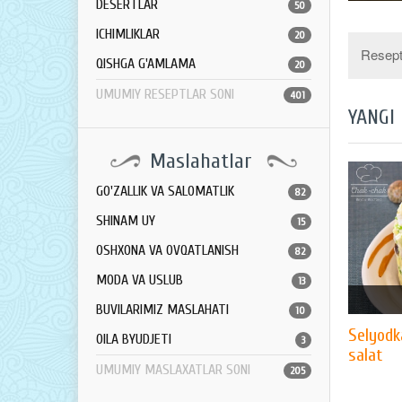
DESERTLAR
50
ICHIMLIKLAR
20
Resept 
QISHGA G'AMLAMA
20
UMUMIY RESEPTLAR SONI
401
YANGI
Maslahatlar
GO'ZALLIK VA SALOMATLIK
82
SHINAM UY
15
OSHXONA VA OVQATLANISH
82
MODA VA USLUB
13
BUVILARIMIZ MASLAHATI
10
Selyodk
OILA BYUDJETI
3
salat
UMUMIY MASLAXATLAR SONI
205