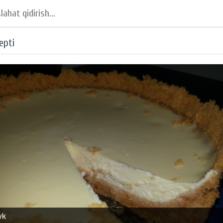
epti
yk