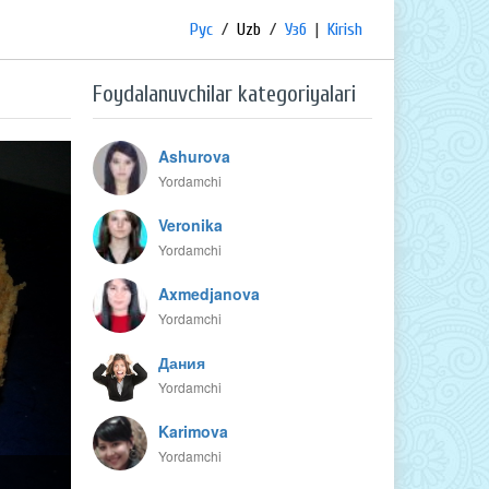
Рус
/
Uzb
/
Узб
|
Kirish
Foydalanuvchilar kategoriyalari
Ashurova
Yordamchi
Veronika
Yordamchi
Axmedjanova
Yordamchi
Дания
Yordamchi
Karimova
Yordamchi