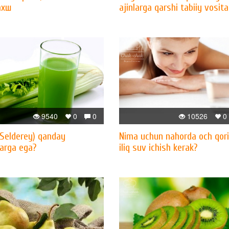
ахш
ajinlarga qarshi tabiiy vosita
9540
0
0
10526
0
(Selderey) qanday
Nima uchun nahorda och qor
larga ega?
iliq suv ichish kerak?