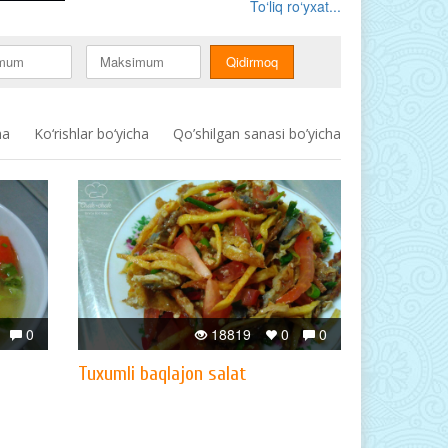
To‘liq ro‘yxat...
ha
Ko‘rishlar bo‘yicha
Qo’shilgan sanasi bo’yicha
0
18819
0
0
Tuxumli baqlajon salat