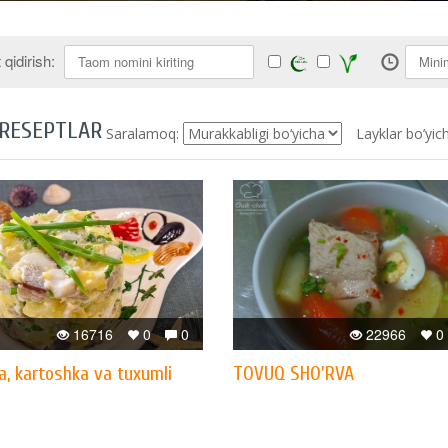
qidirish:
 RESEPTLAR
Saralamoq:
Layklar bo’yic
16716
0
0
22966
0
a, kartoshka va tuxumli
TOVUQ SHO'RVA