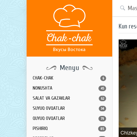
Kun res
Menyu
CHAK-CHAK
6
NONUSHTA
45
SALAT VA GAZAKLAR
62
SUYUQ OVQATLAR
34
QUYUQ OVQATLAR
79
PISHIRIQ
85
Chizke