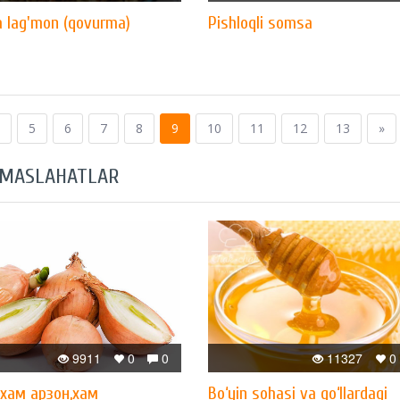
 lag'mon (qovurma)
Pishloqli somsa
5
6
7
8
9
10
11
12
13
»
 MASLAHATLAR
9911
0
0
11327
0
xам арзон,xам
Bo‘yin sohasi va qo‘llardagi