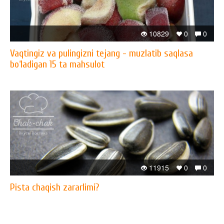
10829
0
0
Vaqtingiz va pulingizni tejang - muzlatib saqlasa
bo‘ladigan 15 ta mahsulot
11915
0
0
Pista chaqish zararlimi?