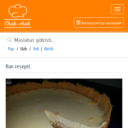
Toggl
navig
Калькулятор калорий
Рус
/
Uzb
/
Узб
|
Kirish
Kun resepti