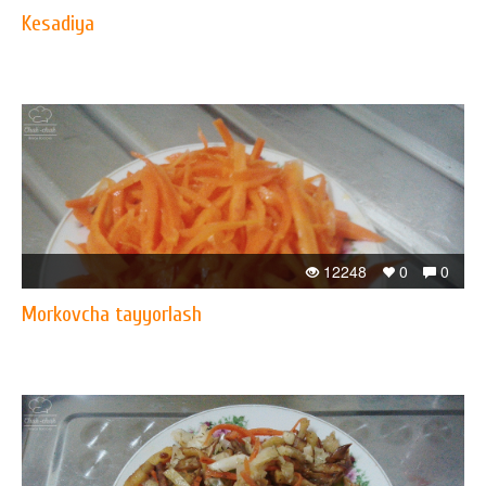
Kesadiya
12248
0
0
Morkovcha tayyorlash