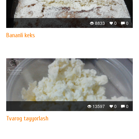
8833
0
0
Bananli keks
13597
0
0
Tvarog tayyorlash