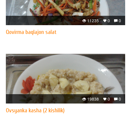
11235
0
0
Qovirma baqlajon salat
19838
0
0
Ovsyanka kasha (2 kishilik)