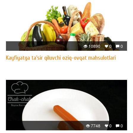
10890
0
0
Kayfiyatga ta’sir qiluvchi oziq-ovqat mahsulotlari
7748
0
0