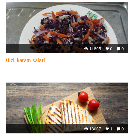
11805
0
0
Qizil karam salati
13067
1
0