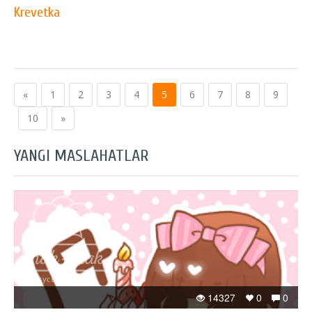
Krevetka
«
1
2
3
4
5
6
7
8
9
10
»
YANGI MASLAHATLAR
14327
0
0