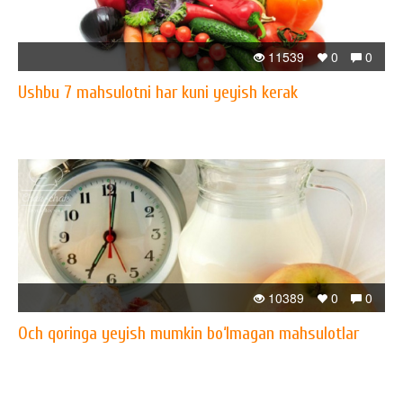
11539
0
0
Ushbu 7 mahsulotni har kuni yeyish kerak
10389
0
0
Och qoringa yeyish mumkin bo‘lmagan mahsulotlar