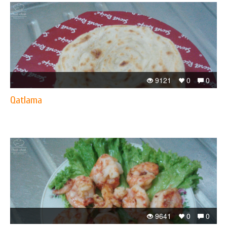
9121
0
0
Qatlama
9641
0
0