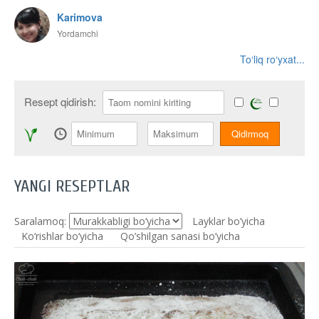
Karimova
Yordamchi
To‘liq ro‘yxat...
Resept qidirish:
YANGI RESEPTLAR
Saralamoq:
Layklar bo’yicha
Ko‘rishlar bo‘yicha
Qo’shilgan sanasi bo’yicha