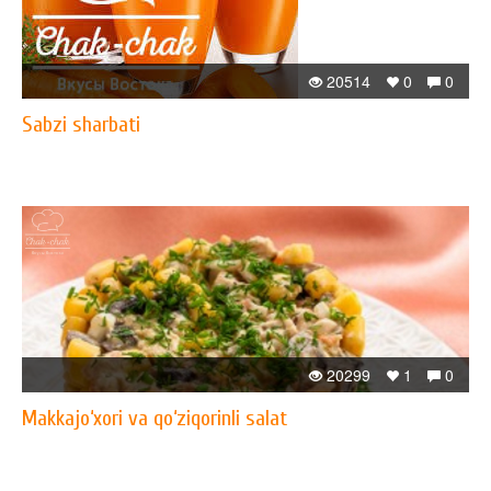
20514
0
0
Sabzi sharbati
20299
1
0
Makkajo‘xori va qo‘ziqorinli salat