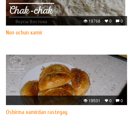
19768
0
0
Non uchun xamir
19531
0
0
Oshirma xamirdan rastegay