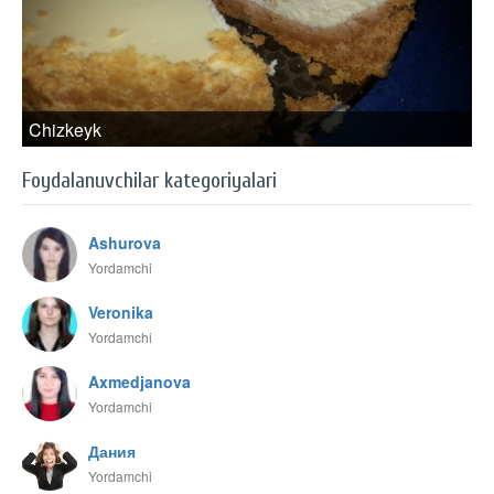
Chizkeyk
Foydalanuvchilar kategoriyalari
Ashurova
Yordamchi
Veronika
Yordamchi
Axmedjanova
Yordamchi
Дания
Yordamchi