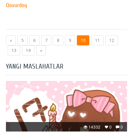
Qovurdoq
«
5
6
7
8
9
10
11
12
13
14
»
YANGI MASLAHATLAR
14332
0
0