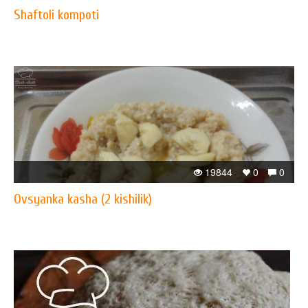
Shaftoli kompoti
19844
0
0
Ovsyanka kasha (2 kishilik)