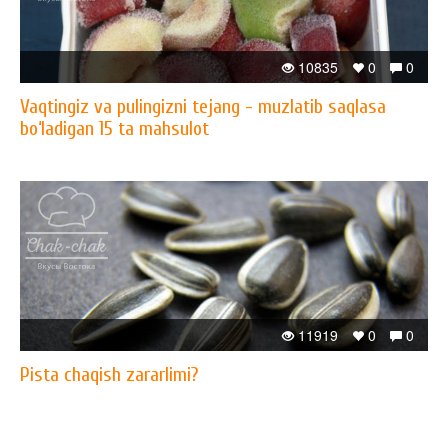
10835
0
0
Vaqtingiz va pulingizni tejang - muzlatib saqlasa
bo‘ladigan 15 ta mahsulot
11919
0
0
Pista chaqish zararlimi?