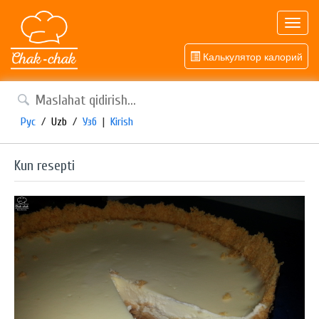
Toggl
navig
Калькулятор калорий
Рус
/
Uzb
/
Узб
|
Kirish
Kun resepti