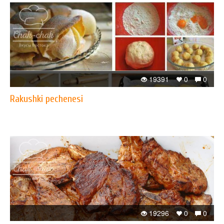
19391
0
0
Rakushki pechenesi
19296
0
0