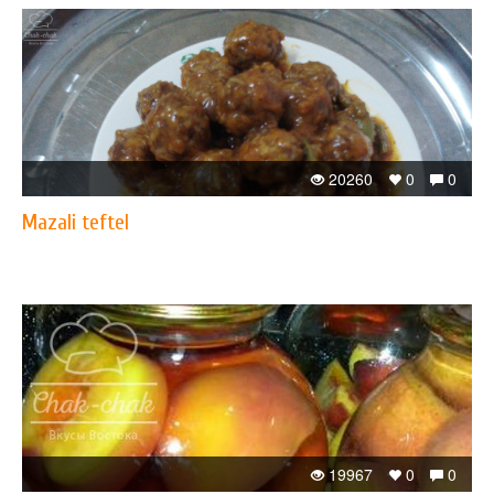
20260
0
0
Mazali teftel
19967
0
0