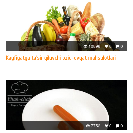
10896
0
0
Kayfiyatga ta’sir qiluvchi oziq-ovqat mahsulotlari
7752
0
0