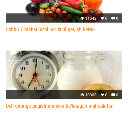
11542
0
0
Ushbu 7 mahsulotni har kuni yeyish kerak
10393
0
0
Och qoringa yeyish mumkin bo‘lmagan mahsulotlar