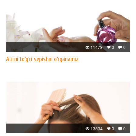
11479
0
0
Atirni to‘g‘ri sepishni o‘rganamiz
13534
0
0