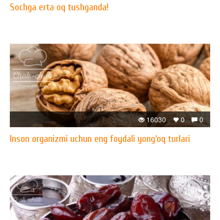
Sochga erta oq tushganda!
16030
0
0
Inson organizmi uchun eng foydali yong‘oq turlari