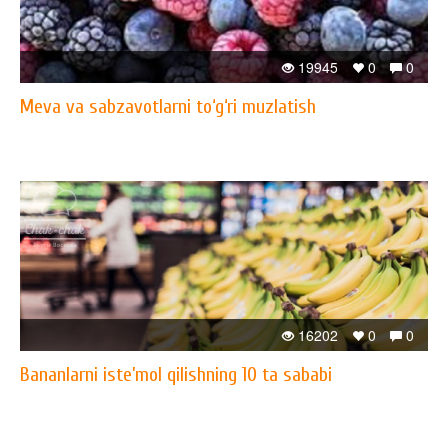
19945
0
0
Meva va sabzavotlarni to‘g‘ri muzlatish
16202
0
0
Bananlarni iste’mol qilishning 10 ta sababi