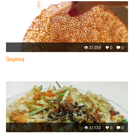
31359
0
0
Quymoq
31133
0
0