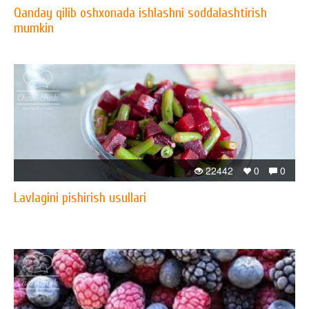
Qanday qilib oshxonada ishlashni soddalashtirish
mumkin
22442
0
0
Lavlagini pishirish usullari