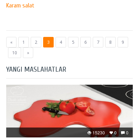
Karam salat
«
1
2
3
4
5
6
7
8
9
10
»
YANGI MASLAHATLAR
15230
0
0