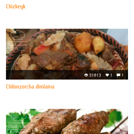
Chizkeyk
31813
1
1
Chilonzorcha dimlama