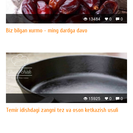
13484
0
0
Biz bilgan xurmo - ming dardga davo
15925
0
0
Temir idishdagi zangni tez va oson ketkazish usuli