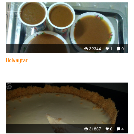
32344
1
0
Holvaytar
31867
6
4