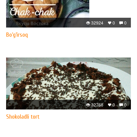
32924
0
0
Bo‘g‘irsoq
32768
0
0
Shokoladli tort