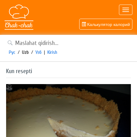
Toggl
navig
Калькулятор калорий
Рус
/
Uzb
/
Узб
|
Kirish
Kun resepti