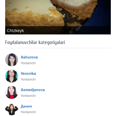
Chizkeyk
Foydalanuvchilar kategoriyalari
Ashurova
Yordamchi
Veronika
Yordamchi
Axmedjanova
Yordamchi
Дания
Yordamchi