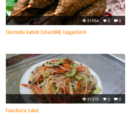
31594
0
0
Qozonda kabob (shashlik) tayyorlash
31376
0
0
Funchoza salat