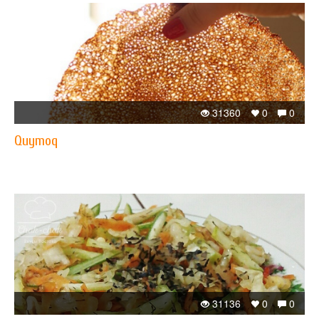
31360
0
0
Quymoq
31136
0
0