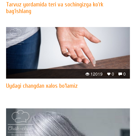
Tarvuz yordamida teri va sochingizga ko‘rk
bag‘ishlang
12019
0
0
Uydagi changdan xalos bo‘lamiz