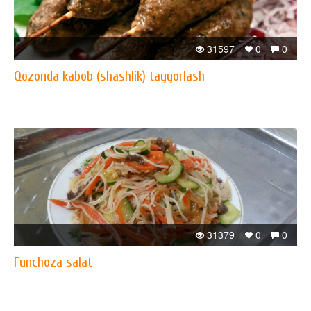
31597
0
0
Qozonda kabob (shashlik) tayyorlash
31379
0
0
Funchoza salat