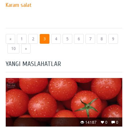
Karam salat
«
1
2
3
4
5
6
7
8
9
10
»
YANGI MASLAHATLAR
14187
0
0