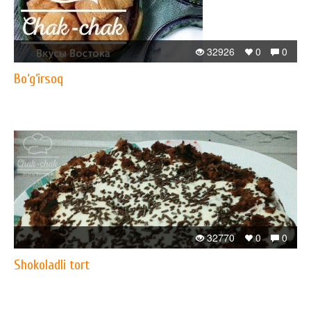
32926
0
0
Bo‘g‘irsoq
32770
0
0
Shokoladli tort