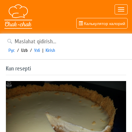
Toggl
navig
Калькулятор калорий
Рус
/
Uzb
/
Узб
|
Kirish
Kun resepti