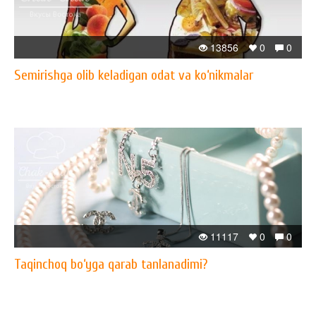
13856
0
0
Semirishga olib keladigan odat va ko‘nikmalar
11117
0
0
Taqinchoq bo‘yga qarab tanlanadimi?