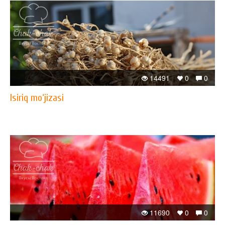
14491
0
0
Isiriq mo‘jizasi
11690
0
0