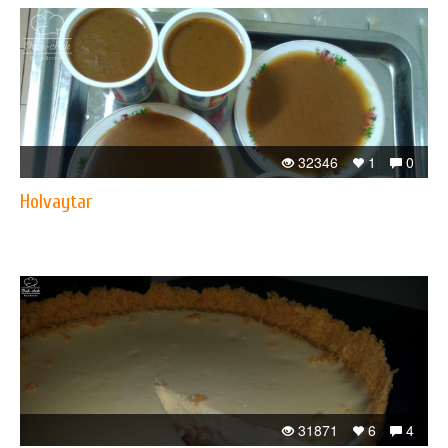
32346
1
0
Holvaytar
31871
6
4