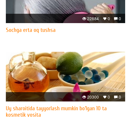
22884
0
0
Sochga erta oq tushsa
20300
0
0
Uy sharoitida tayyorlash mumkin bo‘lgan 10 ta
kosmetik vosita