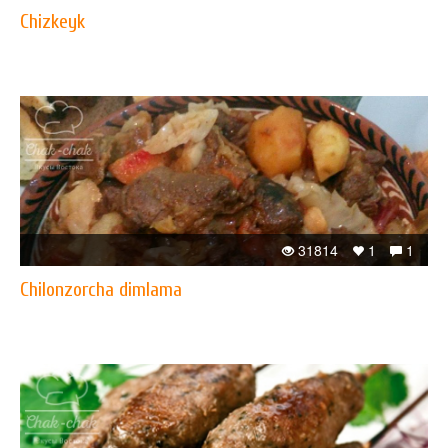
Chizkeyk
31814
1
1
Chilonzorcha dimlama