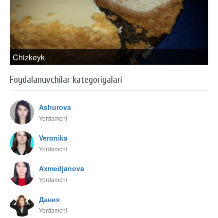
Chizkeyk
Foydalanuvchilar kategoriyalari
Ashurova
Yordamchi
Veronika
Yordamchi
Axmedjanova
Yordamchi
Дания
Yordamchi