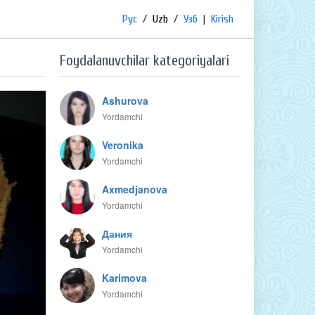
Рус
/
Uzb
/
Узб
|
Kirish
Foydalanuvchilar kategoriyalari
Ashurova
Yordamchi
Veronika
Yordamchi
Axmedjanova
Yordamchi
Дания
Yordamchi
Karimova
Yordamchi