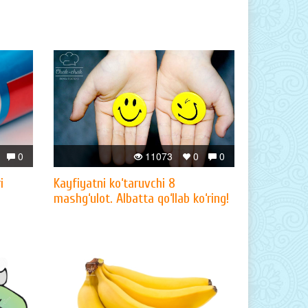
0
11073
0
0
i
Kayfiyatni ko‘taruvchi 8
mashg‘ulot. Albatta qo‘llab ko‘ring!