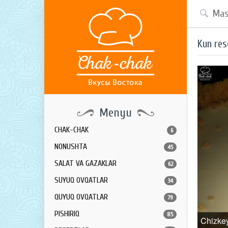
Kun res
Menyu
CHAK-CHAK
6
NONUSHTA
45
SALAT VA GAZAKLAR
62
SUYUQ OVQATLAR
34
QUYUQ OVQATLAR
79
PISHIRIQ
85
Chizke