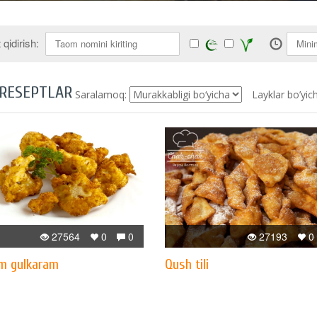
qidirish:
 RESEPTLAR
Saralamoq:
Layklar bo’yic
27564
0
0
27193
0
m gulkaram
Qush tili