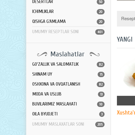
DESERTLAR
50
ICHIMLIKLAR
20
Resept 
QISHGA G'AMLAMA
20
UMUMIY RESEPTLAR SONI
401
YANGI
Maslahatlar
GO'ZALLIK VA SALOMATLIK
82
SHINAM UY
15
OSHXONA VA OVQATLANISH
82
MODA VA USLUB
13
BUVILARIMIZ MASLAHATI
10
Xushta'
OILA BYUDJETI
3
UMUMIY MASLAXATLAR SONI
205