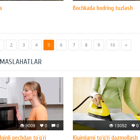
a
Bochkada bodring tuzlash
2
3
4
5
6
7
8
9
10
»
 MASLAHATLAR
9009
0
0
13052
0
lqinli pechdan to`g`ri
Kiyimlarni to‘g‘ri dazmollash