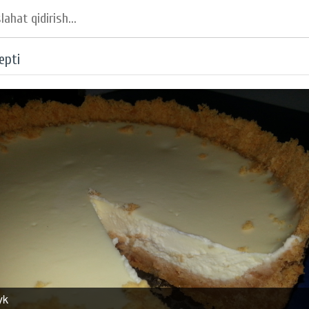
epti
yk