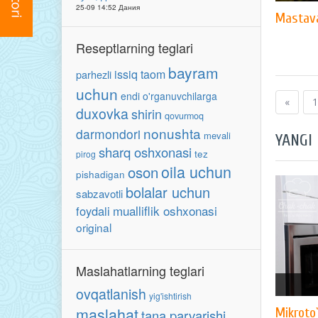
25-09 14:52 Дания
Mastav
Reseptlarning teglari
bayram
issiq taom
parhezli
uchun
endi o'rganuvchilarga
«
1
duxovka
shirin
qovurmoq
nonushta
darmondori
mevali
YANGI
sharq oshxonasi
tez
pirog
oila uchun
oson
pishadigan
bolalar uchun
sabzavotli
mualliflik oshxonasi
foydali
original
Maslahatlarning teglari
ovqatlanish
yig'ishtirish
maslahat
Mikroto`
tana parvarishi