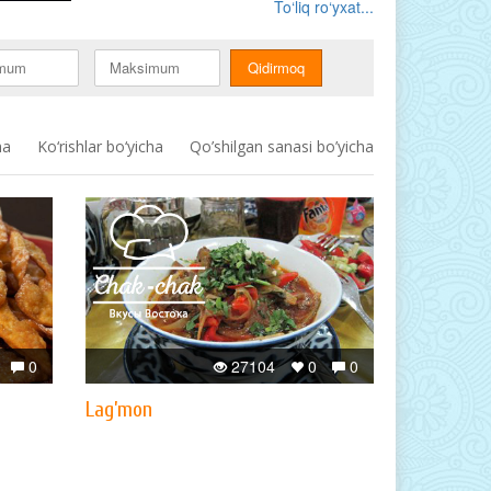
To‘liq ro‘yxat...
ha
Ko‘rishlar bo‘yicha
Qo’shilgan sanasi bo’yicha
0
27104
0
0
Lag’mon