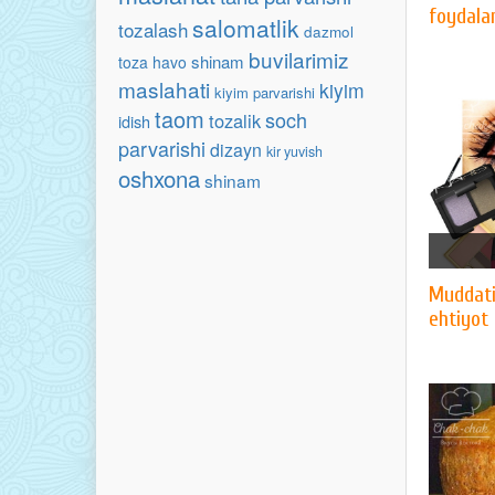
foydala
salomatlik
tozalash
dazmol
buvilarimiz
shinam
toza havo
maslahati
kiyim
kiyim parvarishi
taom
soch
tozalik
idish
parvarishi
dizayn
kir yuvish
oshxona
shinam
Muddati
ehtiyot 