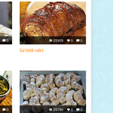
0
25959
0
0
Go‘shtli rulet
0
25790
0
0