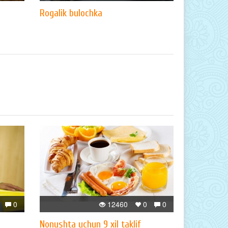
Rogalik bulochka
0
12460
0
0
Nonushta uchun 9 xil taklif