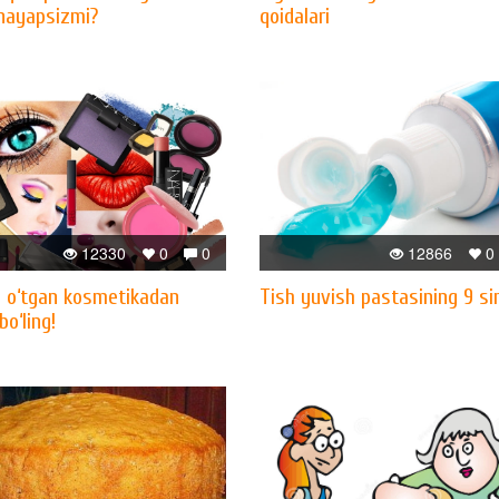
nayapsizmi?
qoidalari
12330
0
0
12866
0
 o‘tgan kosmetikadan
Tish yuvish pastasining 9 sir
bo‘ling!