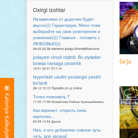
Oxirgi izohlar
Независимо от дырочек будет
вкусно))) Гарантирую. Мясо тоже
выбирайте на свое усмотрение и
усвоение)))) Главное - готовить с
ЛЮБОВЬЮ)))
08-03 22:36 islamova ipargul khamidkhanovna
judayam ciroyli ciqibdi. Bu yiyiwdan
Go'ja
bowqa narsaga yaramidi
16-01 22:41 D i l i m
tayyorlash usulini yozsangiz yaxshi
bo'lardi
28-12 15:10 Topradio.zn.uz online
Точно поможеть ?
17-02 17:08 Исмайлова Райхан Куанышбаевна
Как вариант, открыть семь
карточек...
25-09 14:54 Дания
Неа, я его добавляю совсем чуть-
чуть, для запаха!