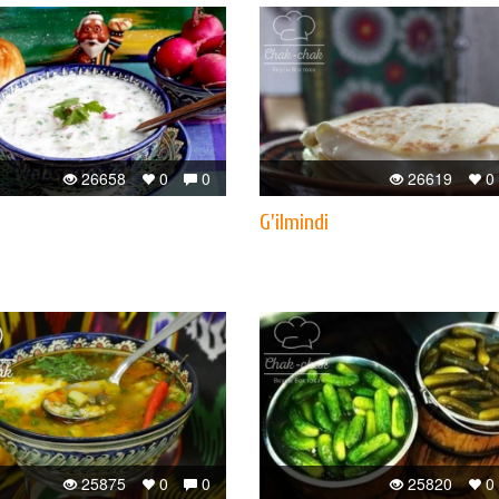
26658
0
0
26619
0
G'ilmindi
25875
0
0
25820
0