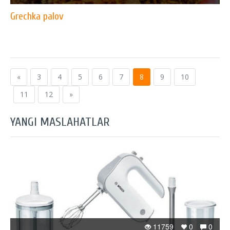
Grechka palov
«
3
4
5
6
7
8
9
10
11
12
»
YANGI MASLAHATLAR
11759
0
0