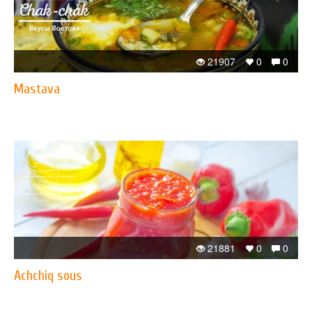
21907
0
0
Mastava
21881
0
0
Achchiq sous