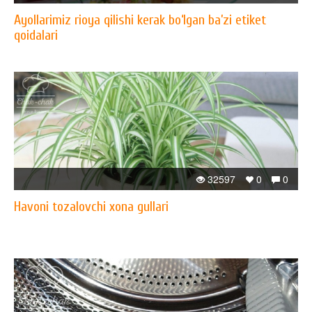
Ayollarimiz rioya qilishi kerak bo‘lgan ba’zi etiket
qoidalari
32597
0
0
Havoni tozalovchi xona gullari