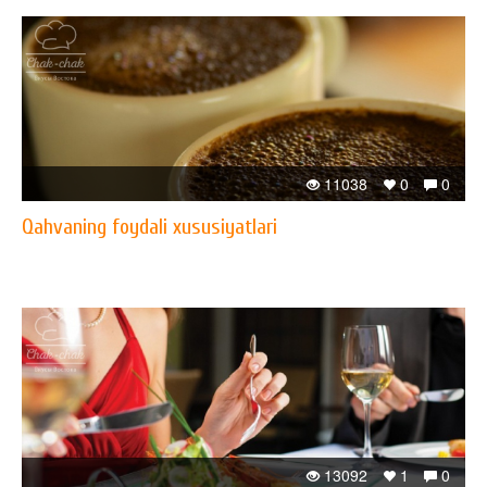
11038
0
0
Qahvaning foydali xususiyatlari
13092
1
0