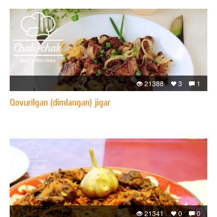
21388
3
1
Qovurilgan (dimlangan) jigar
21341
0
0