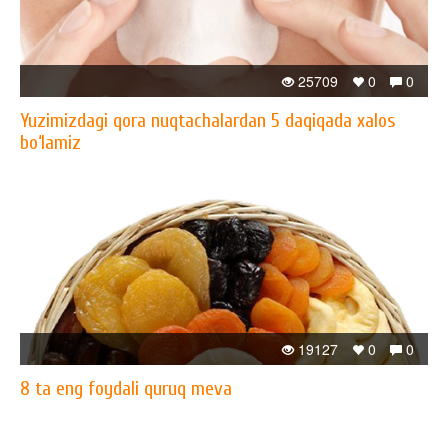
25709
0
0
Yuzimizdagi qora nuqtachalardan 5 daqiqada xalos
bo‘lamiz
19127
0
0
8 ta eng foydali quruq meva