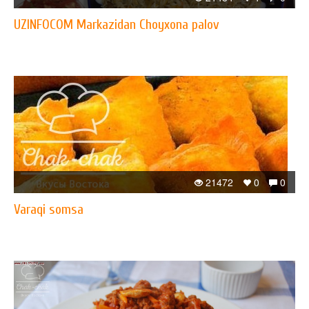
UZINFOCOM Markazidan Choyxona palov
21472
0
0
Varaqi somsa