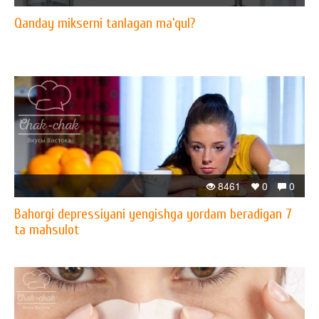
Qanday mikserni tanlagan ma’qul?
8461
0
0
Bahorgi depressiyani yengishga yordam beradigan 7
ta mahsulot