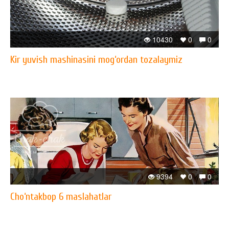
10430
0
0
Kir yuvish mashinasini mog‘ordan tozalaymiz
9394
0
0
Cho‘ntakbop 6 maslahatlar