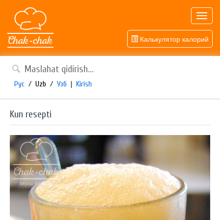
Toggl
navig
Калькулятор калорий
Рус
/
Uzb
/
Узб
|
Kirish
Kun resepti