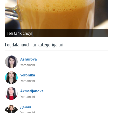
Teh tarik choyi
Foydalanuvchilar kategoriyalari
Ashurova
Yordamchi
Veronika
Yordamchi
Axmedjanova
Yordamchi
Дания
Yordamchi