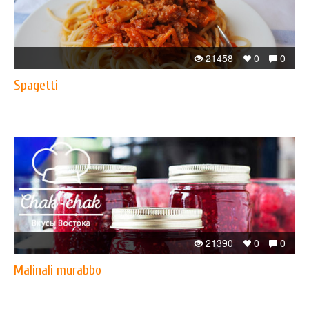
21458
0
0
Spagetti
21390
0
0
Malinali murabbo