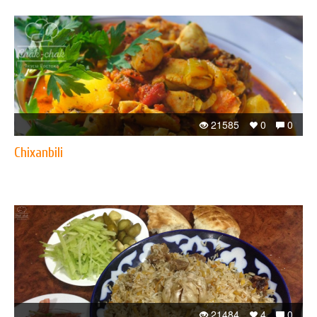
21585
0
0
Chixanbili
21484
4
0