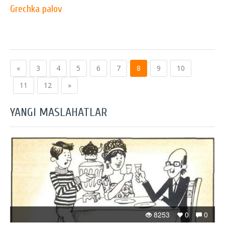
Grechka palov
«
3
4
5
6
7
8
9
10
11
12
»
YANGI MASLAHATLAR
8253
0
0