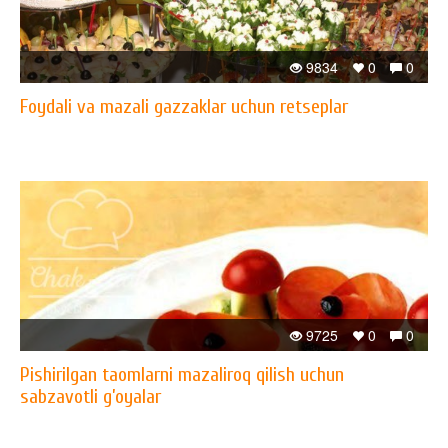
9834
0
0
Foydali va mazali gazzaklar uchun retseplar
9725
0
0
Pishirilgan taomlarni mazaliroq qilish uchun
sabzavotli g’oyalar