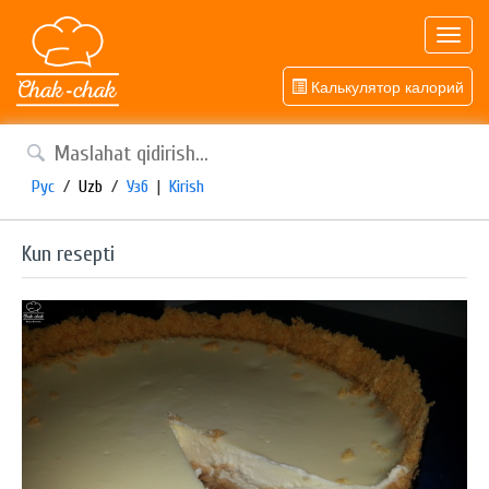
Toggl
navig
Калькулятор калорий
Рус
/
Uzb
/
Узб
|
Kirish
Kun resepti