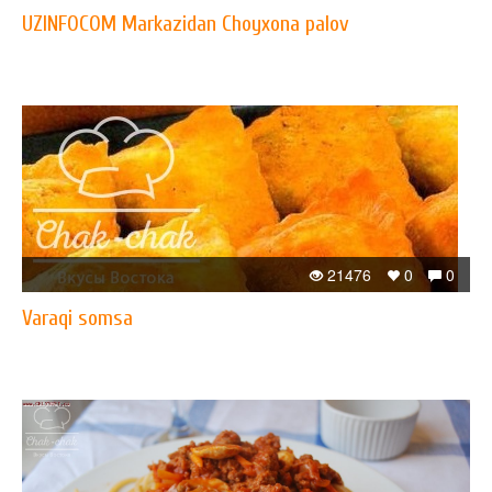
UZINFOCOM Markazidan Choyxona palov
21476
0
0
Varaqi somsa