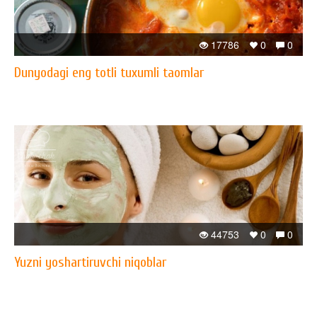
17786
0
0
Dunyodagi eng totli tuxumli taomlar
44753
0
0
Yuzni yoshartiruvchi niqoblar