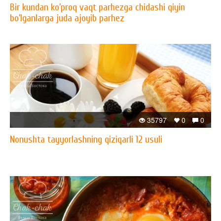
Bir kundan ko’proq vaqt parhezga chidashi qiyin
bo’lganlarga juda ajoyib parhez
35797
0
0
Nonushta tayyorlashning qiziqarli 12 usuli