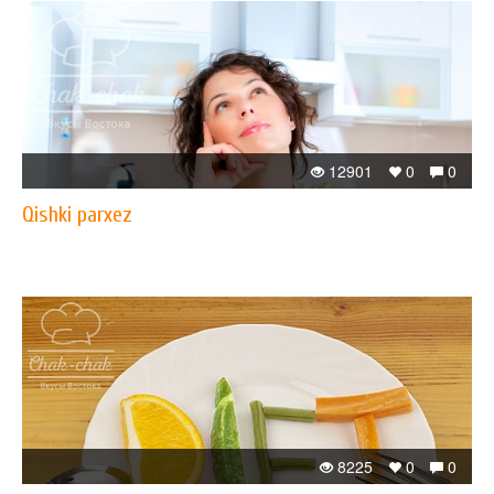
12901
0
0
Qishki parxez
8225
0
0