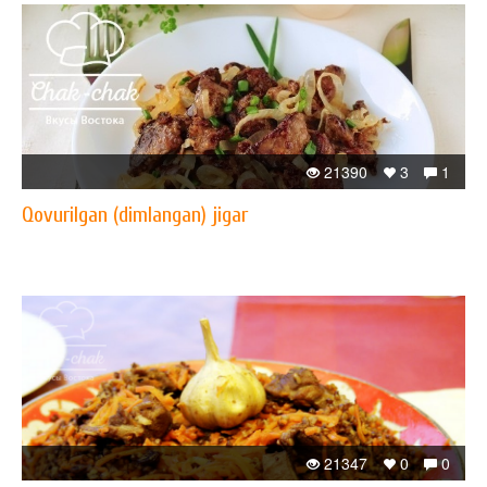
21390
3
1
Qovurilgan (dimlangan) jigar
21347
0
0