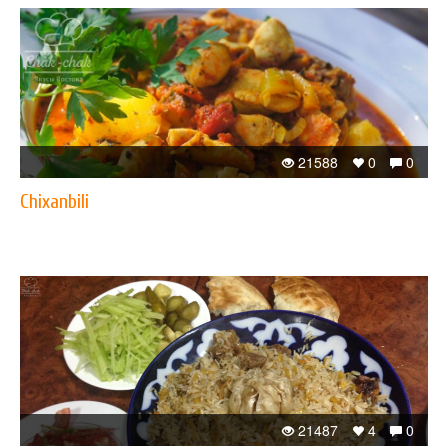
21588
0
0
Chixanbili
21487
4
0