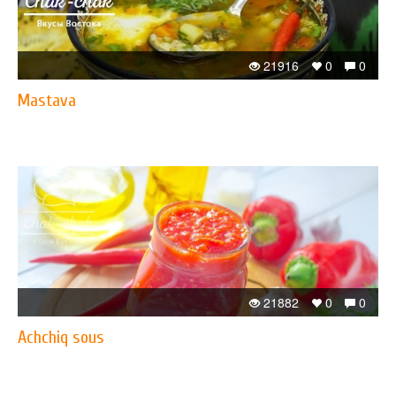
21916
0
0
Mastava
21882
0
0
Achchiq sous