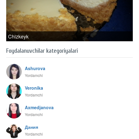
Chizkeyk
Foydalanuvchilar kategoriyalari
Ashurova
Yordamchi
Veronika
Yordamchi
Axmedjanova
Yordamchi
Дания
Yordamchi