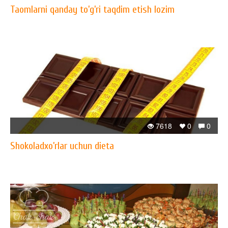
Taomlarni qanday to’g’ri taqdim etish lozim
7618
0
0
Shokoladxo’rlar uchun dieta