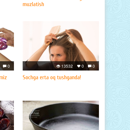
muzlatish
0
13532
0
0
amiz
Sochga erta oq tushganda!