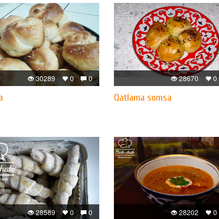
30289
0
0
28670
0
a
Qatlama somsa
28589
0
0
28202
0