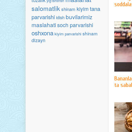
tozalik
yig'ishtirish
soddala
salomatlik
tana
kiyim
shinam
buvilarimiz
parvarishi
idish
maslahati
soch parvarishi
oshxona
shinam
kiyim parvarishi
dizayn
Bananlar
ta saba