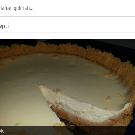
epti
yk