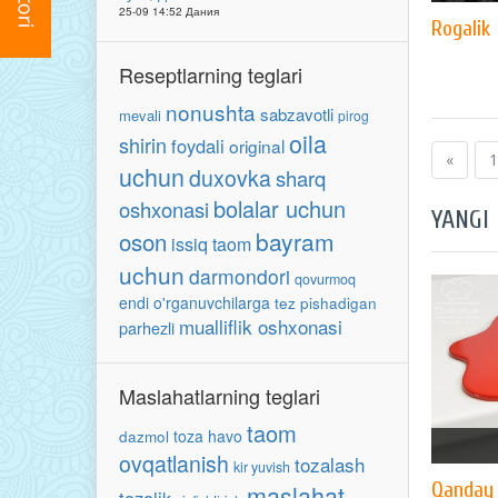
25-09 14:52 Дания
Rogalik
Reseptlarning teglari
nonushta
sabzavotli
mevali
pirog
oila
shirin
foydali
original
«
1
uchun
duxovka
sharq
bolalar uchun
oshxonasi
YANGI
oson
bayram
issiq taom
uchun
darmondori
qovurmoq
endi o'rganuvchilarga
tez pishadigan
mualliflik oshxonasi
parhezli
Maslahatlarning teglari
taom
toza havo
dazmol
ovqatlanish
tozalash
kir yuvish
Qanday 
maslahat