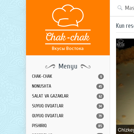
Kun res
Menyu
CHAK-CHAK
6
NONUSHTA
45
SALAT VA GAZAKLAR
62
SUYUQ OVQATLAR
34
QUYUQ OVQATLAR
79
PISHIRIQ
85
Chizke