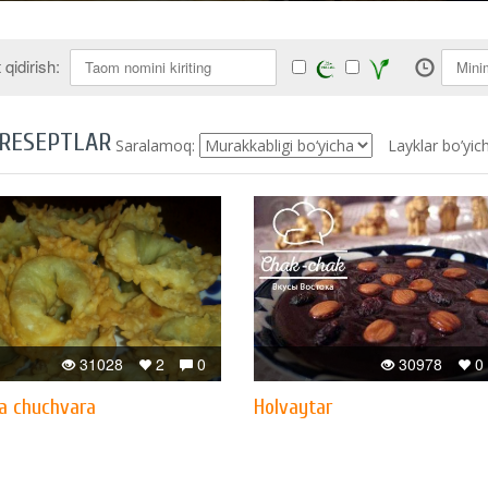
qidirish:
 RESEPTLAR
Saralamoq:
Layklar bo’yic
31028
2
0
30978
0
a chuchvara
Holvaytar