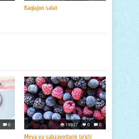
Baqlajon salat
0
19937
0
0
Meva va sabzavotlarni to‘g‘ri