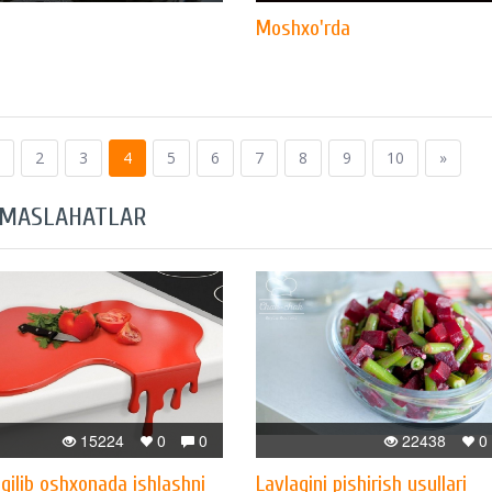
Moshxo'rda
2
3
4
5
6
7
8
9
10
»
 MASLAHATLAR
15224
0
0
22438
0
qilib oshxonada ishlashni
Lavlagini pishirish usullari