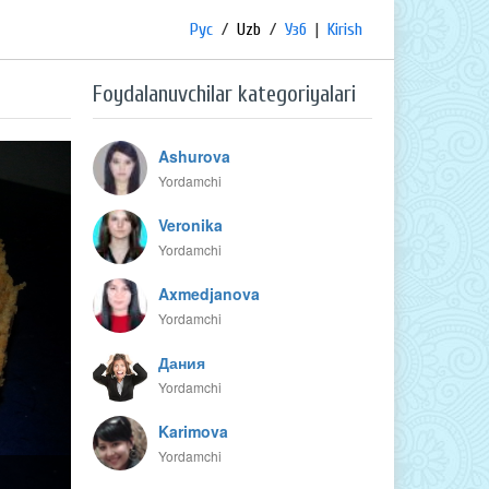
Рус
/
Uzb
/
Узб
|
Kirish
Foydalanuvchilar kategoriyalari
Ashurova
Yordamchi
Veronika
Yordamchi
Axmedjanova
Yordamchi
Дания
Yordamchi
Karimova
Yordamchi