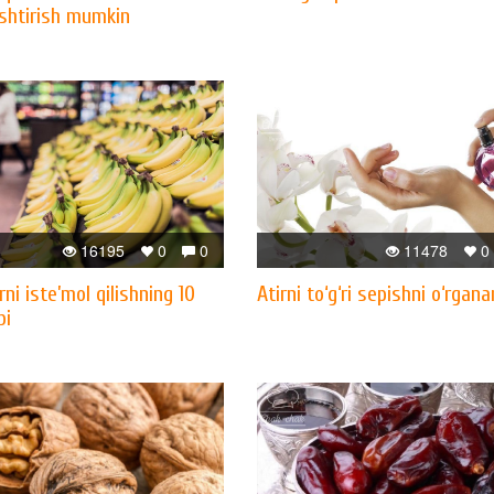
shtirish mumkin
16195
0
0
11478
0
ni iste’mol qilishning 10
Atirni to‘g‘ri sepishni o‘rgan
bi