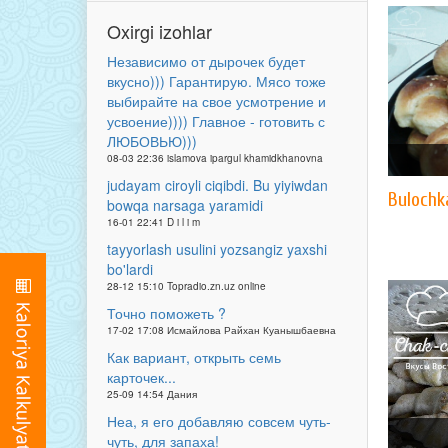
Oxirgi izohlar
Независимо от дырочек будет
вкусно))) Гарантирую. Мясо тоже
выбирайте на свое усмотрение и
усвоение)))) Главное - готовить с
ЛЮБОВЬЮ)))
08-03 22:36 islamova ipargul khamidkhanovna
judayam ciroyli ciqibdi. Bu yiyiwdan
Bulochk
bowqa narsaga yaramidi
16-01 22:41 D i l i m
tayyorlash usulini yozsangiz yaxshi
bo'lardi
28-12 15:10 Topradio.zn.uz online
Точно поможеть ?
17-02 17:08 Исмайлова Райхан Куанышбаевна
Как вариант, открыть семь
карточек...
25-09 14:54 Дания
Неа, я его добавляю совсем чуть-
чуть, для запаха!