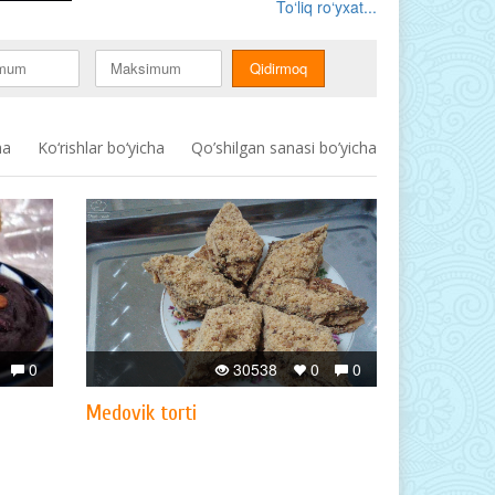
To‘liq ro‘yxat...
ha
Ko‘rishlar bo‘yicha
Qo’shilgan sanasi bo’yicha
0
30538
0
0
Medovik torti