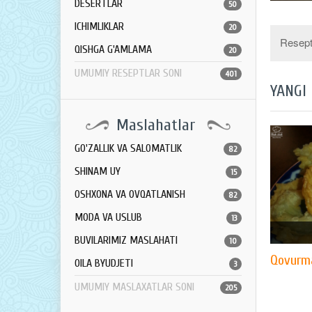
DESERTLAR
50
ICHIMLIKLAR
20
Resept 
QISHGA G'AMLAMA
20
UMUMIY RESEPTLAR SONI
401
YANGI
Maslahatlar
GO'ZALLIK VA SALOMATLIK
82
SHINAM UY
15
OSHXONA VA OVQATLANISH
82
MODA VA USLUB
13
BUVILARIMIZ MASLAHATI
10
Qovurm
OILA BYUDJETI
3
UMUMIY MASLAXATLAR SONI
205