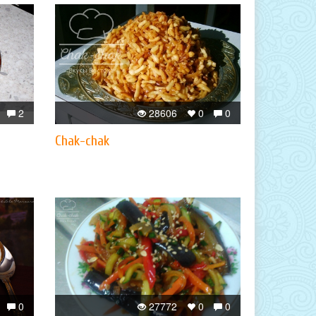
2
28606
0
0
Chak-chak
0
27772
0
0