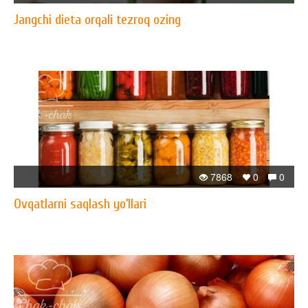
Jangchi dieta orqali tezroq ozing
7868
0
0
Ovqatlarni saqlash yo’llari