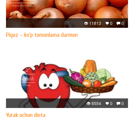
11813
0
0
Piyoz – ko’p tomonlama darmon
8554
0
0
Yurak uchun dieta