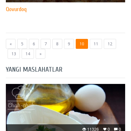
Qovurdoq
«
5
6
7
8
9
10
11
12
13
14
»
YANGI MASLAHATLAR
11326
0
0