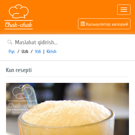
Toggl
navig
Калькулятор калорий
Рус
/
Uzb
/
Узб
|
Kirish
Kun resepti