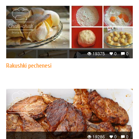
19375
0
0
Rakushki pechenesi
19286
0
0