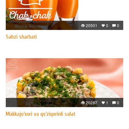
20501
0
0
Sabzi sharbati
20287
1
0
Makkajo‘xori va qo‘ziqorinli salat