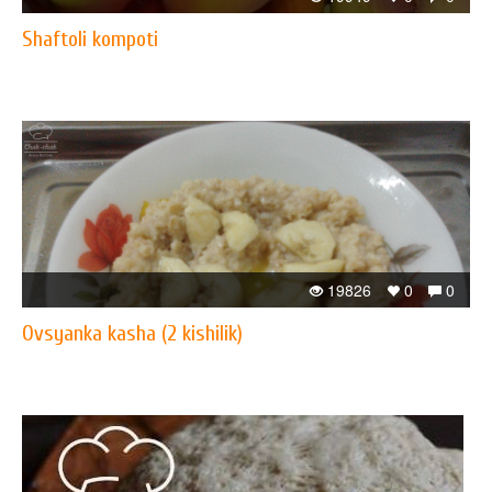
Shaftoli kompoti
19826
0
0
Ovsyanka kasha (2 kishilik)