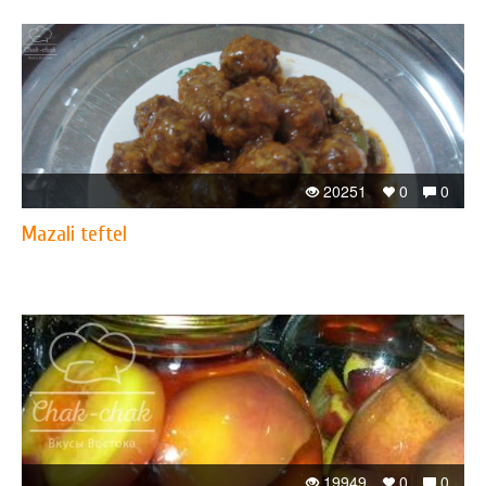
20251
0
0
Mazali teftel
19949
0
0