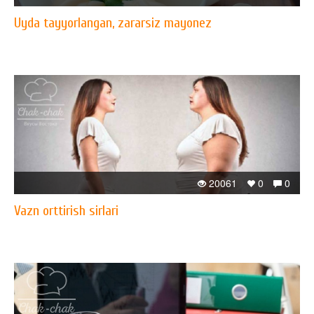
Uyda tayyorlangan, zararsiz mayonez
20061
0
0
Vazn orttirish sirlari