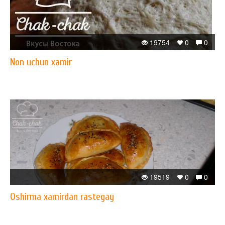
19754
0
0
Non uchun xamir
19519
0
0
Oshirma xamirdan rastegay