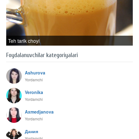
Teh tarik choyi
Foydalanuvchilar kategoriyalari
Ashurova
Yordamchi
Veronika
Yordamchi
Axmedjanova
Yordamchi
Дания
Yordamchi