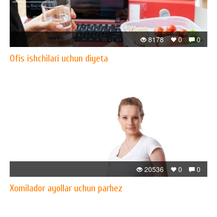
8178
0
0
Ofis ishchilari uchun diyeta
20536
0
0
Xomilador ayollar uchun parhez