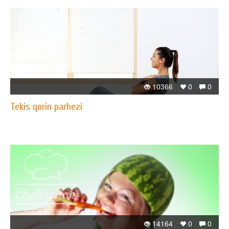
10366
0
0
Tekis qorin parhezi
14164
0
0