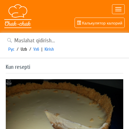
Toggl
navig
Калькулятор калорий
Рус
/
Uzb
/
Узб
|
Kirish
Kun resepti