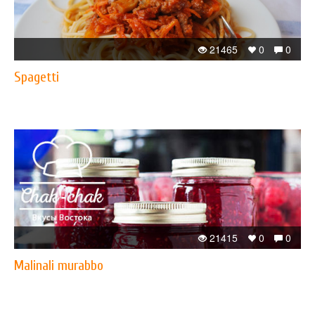
21465
0
0
Spagetti
21415
0
0
Malinali murabbo