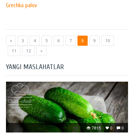
Grechka palov
«
3
4
5
6
7
8
9
10
11
12
»
YANGI MASLAHATLAR
7815
0
0