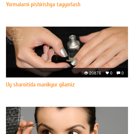
Yormalarni pishirishga tayyorlash
20876
0
0
Uy sharoitida manikyur qilamiz