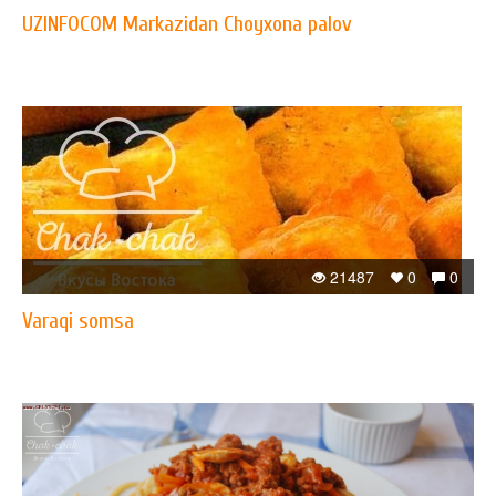
UZINFOCOM Markazidan Choyxona palov
21487
0
0
Varaqi somsa