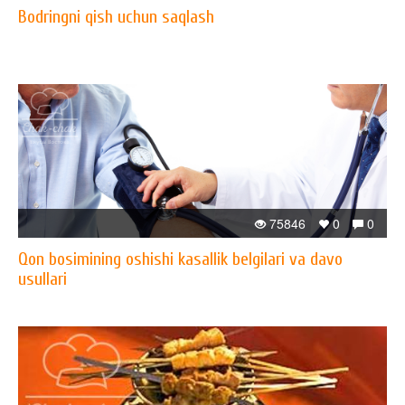
Bodringni qish uchun saqlash
75846
0
0
Qon bosimining oshishi kasallik belgilari va davo
usullari