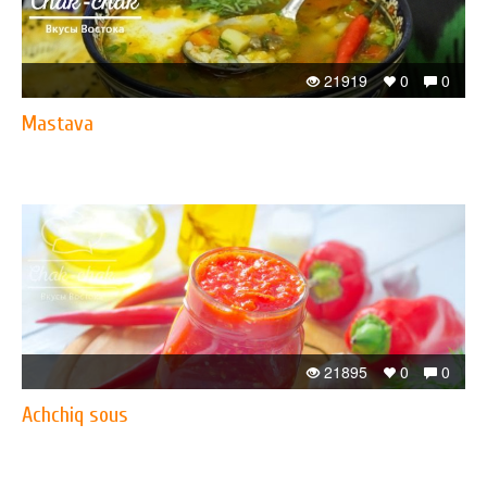
21919
0
0
Mastava
21895
0
0
Achchiq sous