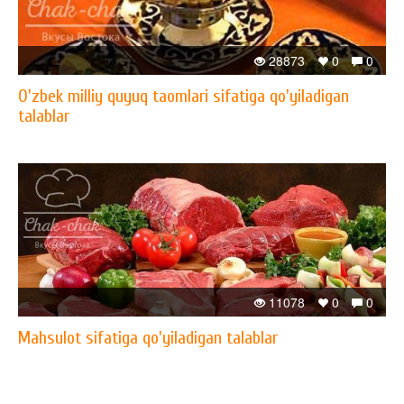
28873
0
0
O'zbek milliy quyuq taomlari sifatiga qo'yiladigan
talablar
11078
0
0
Mahsulot sifatiga qo'yiladigan talablar