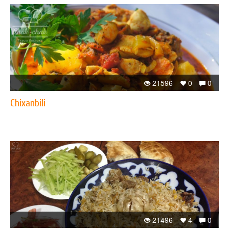
21596
0
0
Chixanbili
21496
4
0