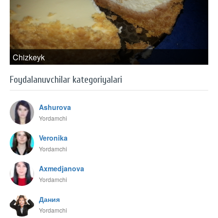
Chizkeyk
Foydalanuvchilar kategoriyalari
Ashurova
Yordamchi
Veronika
Yordamchi
Axmedjanova
Yordamchi
Дания
Yordamchi