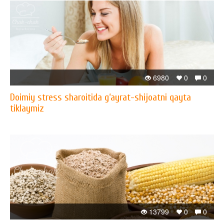
6980
0
0
Doimiy stress sharoitida g‘ayrat-shijoatni qayta
tiklaymiz
13799
0
0