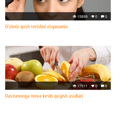
15899
0
0
O‘zimiz qosh terishni o‘rganamiz
17511
0
0
Dasturxonga meva kesib qo‘yish usullari