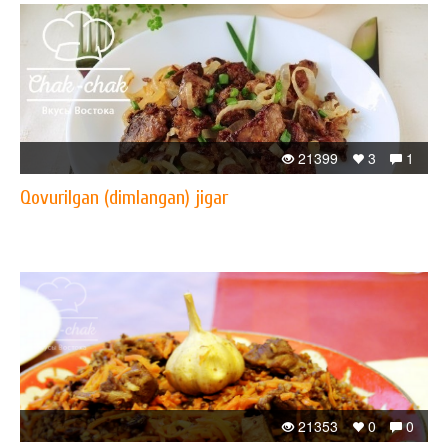
21399
3
1
Qovurilgan (dimlangan) jigar
21353
0
0