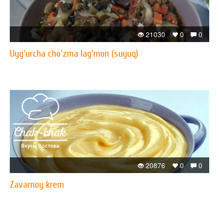
21030
0
0
Uyg'urcha cho'zma lag'mon (suyuq)
20876
0
0
Zavarnoy krem