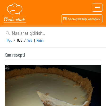
Toggl
navig
Калькулятор калорий
Рус
/
Uzb
/
Узб
|
Kirish
Kun resepti