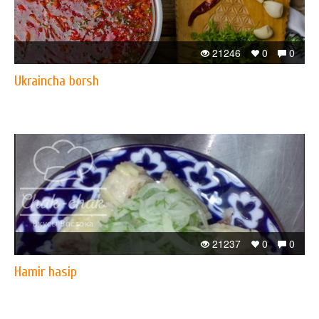
21246
0
0
​Ukraincha borsh
21237
0
0
Hamir hasip