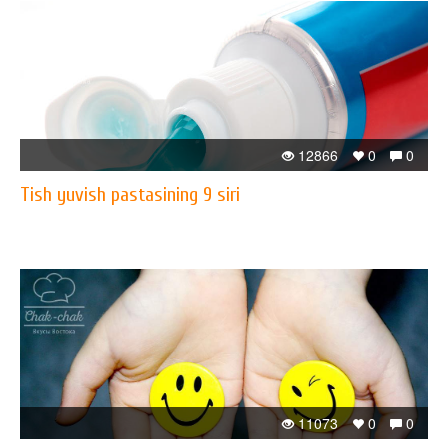
12866
0
0
Tish yuvish pastasining 9 siri
11073
0
0