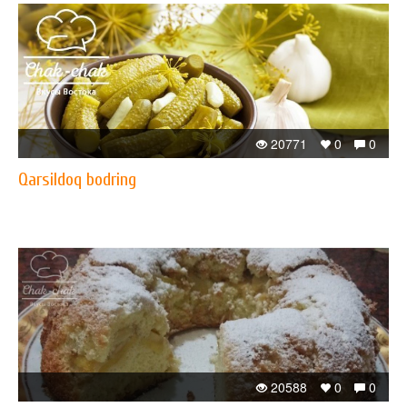
20771
0
0
Qarsildoq bodring
20588
0
0