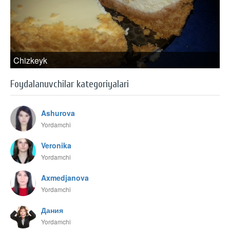
Chizkeyk
Foydalanuvchilar kategoriyalari
Ashurova
Yordamchi
Veronika
Yordamchi
Axmedjanova
Yordamchi
Дания
Yordamchi