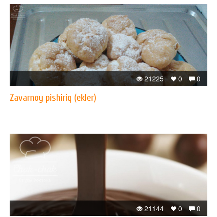
21225
0
0
Zavarnoy pishiriq (ekler)
21144
0
0