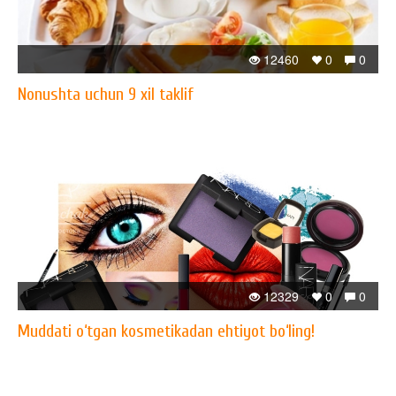
12460
0
0
Nonushta uchun 9 xil taklif
12329
0
0
Muddati o‘tgan kosmetikadan ehtiyot bo‘ling!