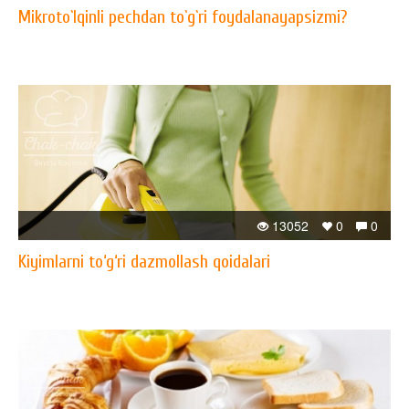
Mikroto`lqinli pechdan to`g`ri foydalanayapsizmi?
13052
0
0
Kiyimlarni to‘g‘ri dazmollash qoidalari