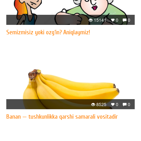
15141
0
0
Semizmisiz yoki ozg‘in? Aniqlaymiz!
8525
0
0
Banan — tushkunlikka qarshi samarali vositadir