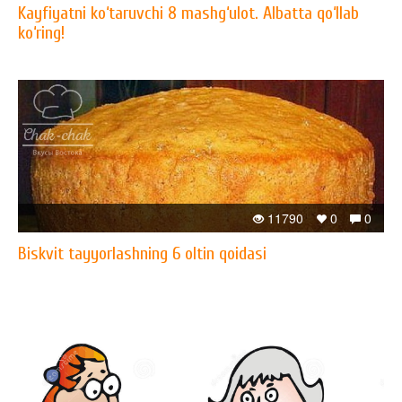
Kayfiyatni ko‘taruvchi 8 mashg‘ulot. Albatta qo‘llab
ko‘ring!
11790
0
0
Biskvit tayyorlashning 6 oltin qoidasi