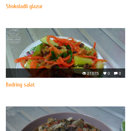
Shokoladli glazur
21075
0
0
Bodring salat