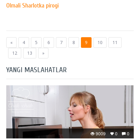
Olmali Sharlotka pirogi
«
4
5
6
7
8
9
10
11
12
13
»
YANGI MASLAHATLAR
9009
0
0