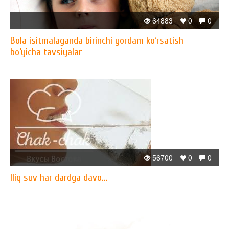
64883
0
0
Bola isitmalaganda birinchi yordam ko‘rsatish
bo‘yicha tavsiyalar
56700
0
0
Iliq suv har dardga davo...