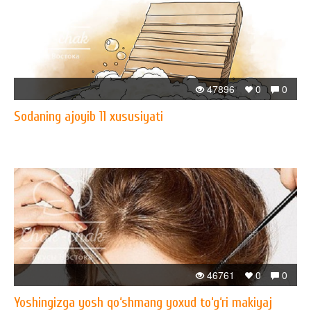
47896
0
0
​Sodaning ajoyib 11 xususiyati
46761
0
0
Yoshingizga yosh qo‘shmang yoxud to‘g‘ri makiyaj