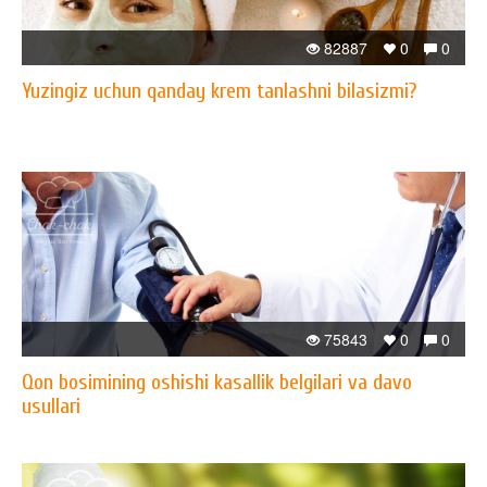
82887
0
0
Yuzingiz uchun qanday krem tanlashni bilasizmi?
75843
0
0
Qon bosimining oshishi kasallik belgilari va davo
usullari