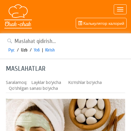
Toggl
navig
Калькулятор калорий
Рус
/
Uzb
/
Узб
|
Kirish
MASLAHATLAR
Saralamoq:
Layklar bo’yicha
Ko‘rishlar bo‘yicha
Qo’shilgan sanasi bo’yicha