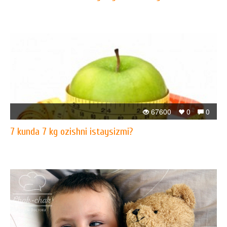
67600
0
0
7 kunda 7 kg ozishni istaysizmi?