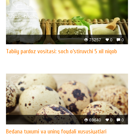
75257
0
0
Tabiiy pardoz vositasi: soch o‘stiruvchi 5 xil niqob
69640
0
0
Bedana tuxumi va uning foydali xususiyatlari