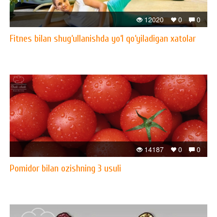
12020
0
0
Fitnes bilan shug‘ullanishda yo‘l qo‘yiladigan xatolar
14187
0
0
Pomidor bilan ozishning 3 usuli