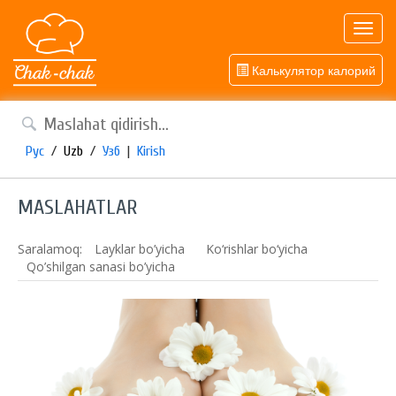
Toggl
navig
Калькулятор калорий
Рус
/
Uzb
/
Узб
|
Kirish
MASLAHATLAR
Saralamoq:
Layklar bo’yicha
Ko‘rishlar bo‘yicha
Qo’shilgan sanasi bo’yicha