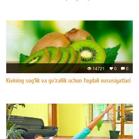
14721
0
0
Kivining sog‘lik va go‘zallik uchun foydali xususiyatlari