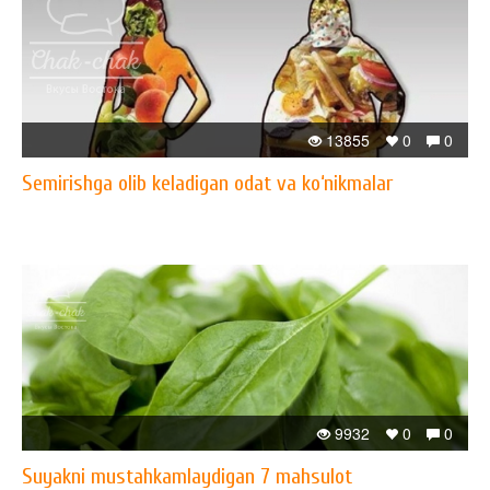
13855
0
0
Semirishga olib keladigan odat va ko‘nikmalar
9932
0
0
Suyakni mustahkamlaydigan 7 mahsulot