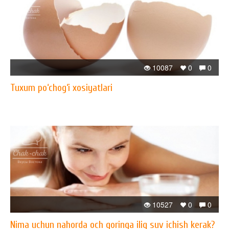
10087
0
0
Tuxum po‘chog‘i xosiyatlari
10527
0
0
Nima uchun nahorda och qoringa iliq suv ichish kerak?