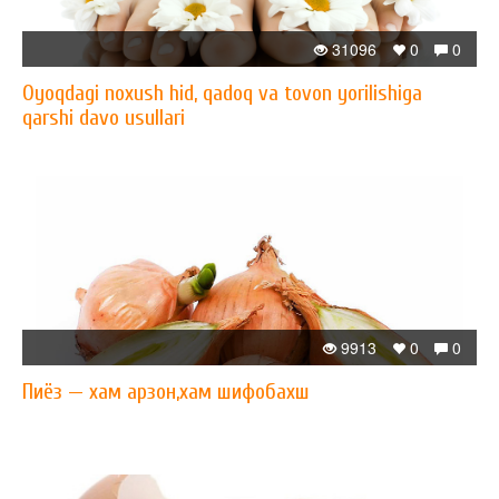
31096
0
0
Oyoqdagi noxush hid, qadoq va tovon yorilishiga
qarshi davo usullari
9913
0
0
Пиёз — xам арзон,xам шифобахш