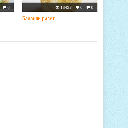
0
18432
0
0
Бананли рулет