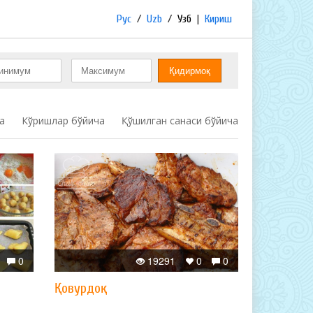
Рус
/
Uzb
/
Узб
|
Кириш
а
Кўришлар бўйича
Қўшилган санаси бўйича
0
19291
0
0
Қовурдоқ