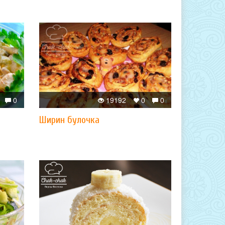
0
19192
0
0
Ширин булочка