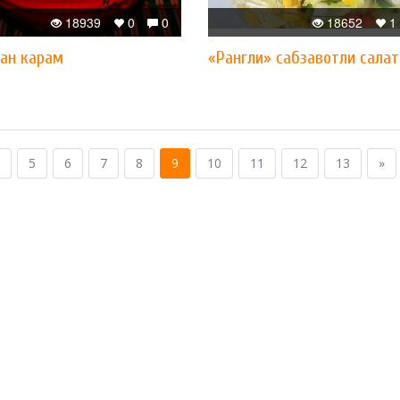
18939
0
0
18652
1
ган карам
«Рангли» сабзавотли салат
5
6
7
8
9
10
11
12
13
»