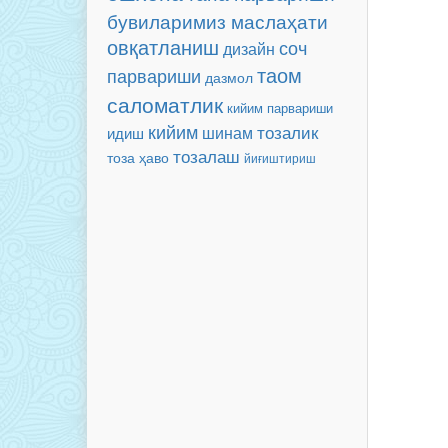
бувиларимиз маслаҳати
овқатланиш
соч
дизайн
таом
парвариши
дазмол
саломатлик
кийим парвариши
кийим
тозалик
шинам
идиш
тозалаш
тоза ҳаво
йиғиштириш