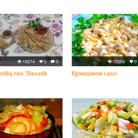
19274
0
0
19206
0
milliy noni “Durvadik
Қўзиқоринли салат