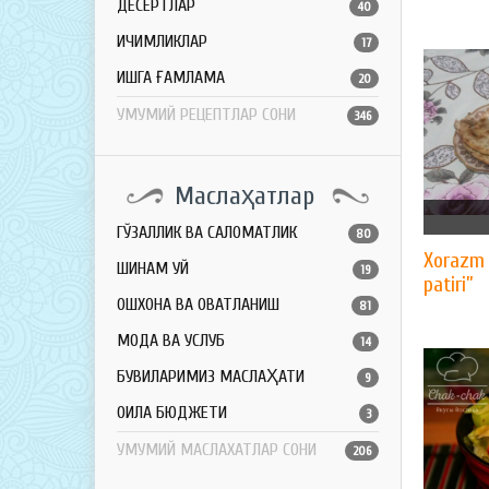
ДЕСЕРТЛАР
40
ИЧИМЛИКЛАР
17
ҚИШГА ҒАМЛАМА
20
УМУМИЙ РЕЦЕПТЛАР СОНИ
346
Маслаҳатлар
ГЎЗАЛЛИК ВА САЛОМАТЛИК
80
Xorazm 
ШИНАМ УЙ
19
patiri”
ОШХОНА ВА ОВҚАТЛАНИШ
81
МОДА ВА УСЛУБ
14
БУВИЛАРИМИЗ МАСЛАҲАТИ
9
ОИЛА БЮДЖЕТИ
3
УМУМИЙ МАСЛАХАТЛАР СОНИ
206