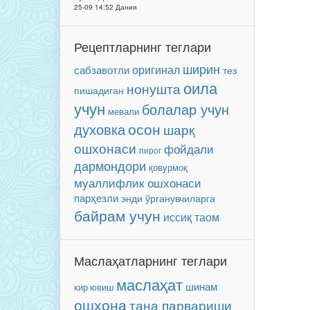
25-09 14:52 Дания
Рецептларнинг теглари
ширин
оригинал
сабзавотли
тез
оила
нонушта
пишадиган
учун
болалар учун
мевали
осон
духовка
шарқ
ошхонаси
фойдали
пирог
дармондори
қовурмоқ
муаллифлик ошхонаси
парҳезли
энди ўрганувчиларга
байрам учун
иссиқ таом
Маслаҳатларнинг теглари
маслаҳат
шинам
кир ювиш
ошхона
тана парвариши