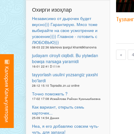
Охирги изоҳлар
Независимо от дырочек будет
Тузлан
вкусно))) Гарантирую. Мясо тоже
выбирайте на свое усмотрение и
усвоение)))) Главное - готовить с
ЛЮБОВЬЮ)))
08-03 22:36 islamova ipargul khamidkhanovna
«
4
judayam ciroyli ciqibdi. Bu yiyiwdan
bowqa narsaga yaramidi
16-01 22:41 D i l i m
tayyorlash usulini yozsangiz yaxshi
bo'lardi
28-12 15:10 Topradio.zn.uz online
Точно поможеть ?
17-02 17:08 Исмайлова Райхан Куанышбаевна
Как вариант, открыть семь
карточек...
25-09 14:54 Дания
Неа, я его добавляю совсем чуть-
чуть, для запаха!