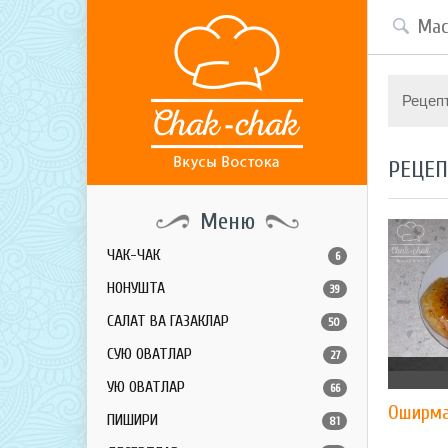
Рецеп
РЕЦЕ
Меню
ЧАК-ЧАК
6
НОНУШТА
39
САЛАТ ВА ГАЗАКЛАР
50
СУЮҚ ОВҚАТЛАР
27
ҚУЮҚ ОВҚАТЛАР
66
Оширма
ПИШИРИҚ
81