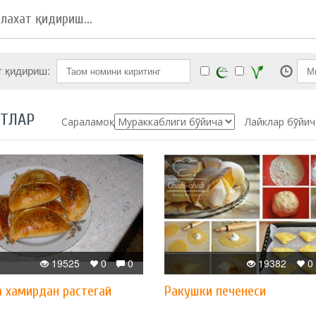
т қидириш:
ПТЛАР
Сараламоқ:
Лайклар бўйич
19525
0
0
19382
0
 хамирдан растегай
Ракушки печенеси