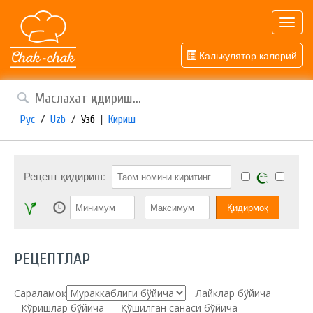
Toggl
navig
Калькулятор калорий
Рус
/
Uzb
/
Узб
|
Кириш
Рецепт қидириш:
РЕЦЕПТЛАР
Сараламоқ:
Лайклар бўйича
Кўришлар бўйича
Қўшилган санаси бўйича