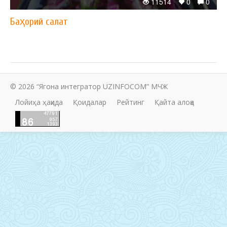
11514
0
0
Баҳорий салат
© 2026 “Ягона интегратор UZINFOCOM” МЧЖ
Лойиҳа ҳақида
Қоидалар
Рейтинг
Қайта алоқа