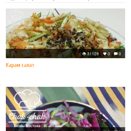
31128
0
0
Карам салат