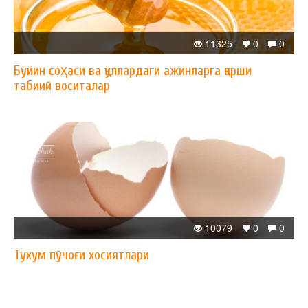
11325
0
0
Бўйин соҳаси ва қўллардаги ажинларга қарши
табиий воситалар
10079
0
0
Тухум пўчоғи хосиятлари