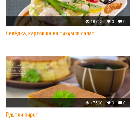
16712
0
0
Селёдка, картошка ва тухумли салат
17560
0
0
Гўштли пирог