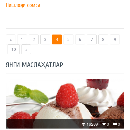
Пишлоқли сомса
«
1
2
3
4
5
6
7
8
9
10
»
ЯНГИ МАСЛАҲАТЛАР
16289
0
0