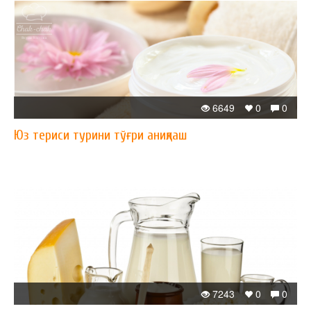
6649
0
0
Юз териси турини тўғри аниқлаш
7243
0
0