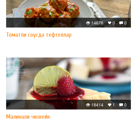
14676
0
0
Томатли соусда тефтеллар
18414
1
0
Малинали чизкейк