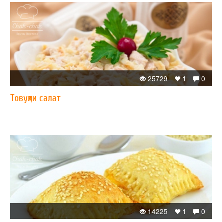
25729
1
0
Товуқли салат
14225
1
0