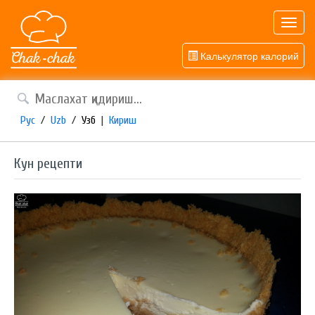
Toggl
navig
Калькулятор калорий
Рус
/
Uzb
/
Узб
|
Кириш
Кун рецепти