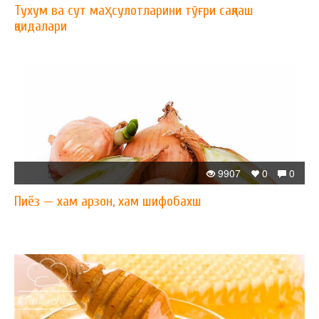
Тухум ва сут маҳсулотларини тўғри сақлаш
қоидалари
9907
0
0
Пиёз — xам арзон, xам шифобахш