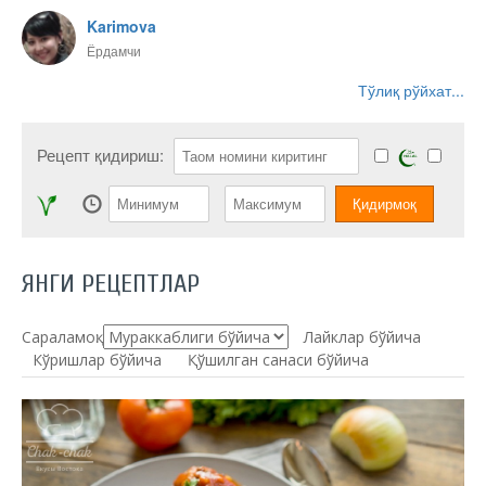
Karimova
Ёрдамчи
Тўлиқ рўйхат...
Рецепт қидириш:
ЯНГИ РЕЦЕПТЛАР
Сараламоқ:
Лайклар бўйича
Кўришлар бўйича
Қўшилган санаси бўйича