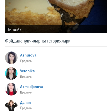
Чизкейк
Фойдаланувчилар категориялари
Ashurova
Ёрдамчи
Veronika
Ёрдамчи
Axmedjanova
Ёрдамчи
Дания
Ёрдамчи