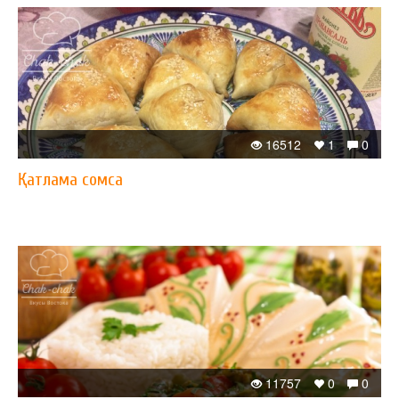
16512
1
0
Қатлама сомса
11757
0
0