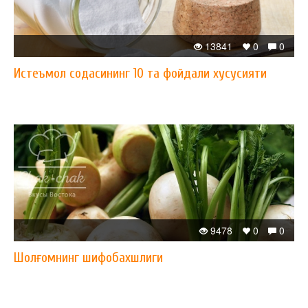
13841
0
0
Истеъмол содасининг 10 та фойдали хусусияти
9478
0
0
Шолғомнинг шифобахшлиги