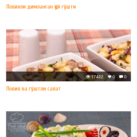
Ловияли димланган қўй гўшти
17422
0
0
Ловия ва гўштли салат