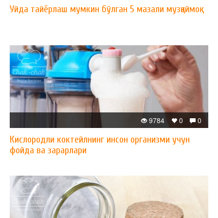
Уйда тайёрлаш мумкин бўлган 5 мазали музқаймоқ
9784
0
0
Кислородли коктейлнинг инсон организми учун
фойда ва зарарлари