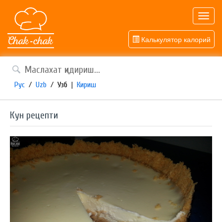
Toggl
navig
Калькулятор калорий
Рус
/
Uzb
/
Узб
|
Кириш
Кун рецепти