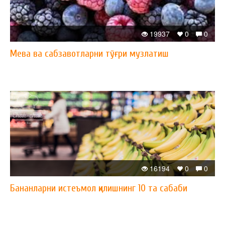
19937
0
0
Мева ва сабзавотларни тўғри музлатиш
16194
0
0
Бананларни истеъмол қилишнинг 10 та сабаби