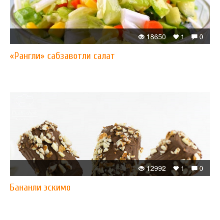
18650
1
0
«Рангли» сабзавотли салат
12992
1
0
Бананли эскимо