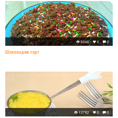
9346
0
0
Шоколадли торт
13782
0
0