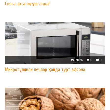
Сочга эрта оқ тушганда!
7076
0
0
Микротўлқинли печлар ҳақида тўрт афсона