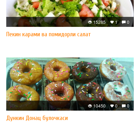
15285
1
0
Пекин карами ва помидорли салат
10450
0
0
Дункин Донац булочкаси