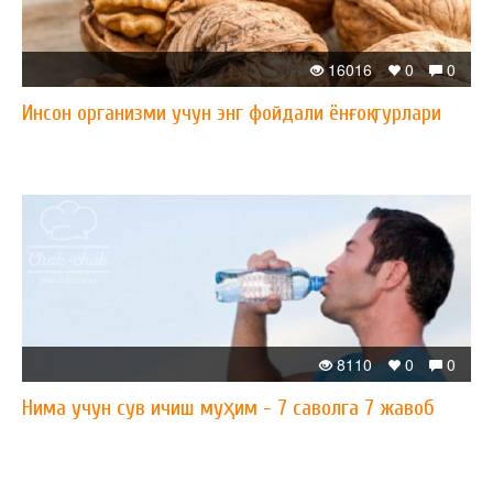
16016
0
0
Инсон организми учун энг фойдали ёнғоқ турлари
8110
0
0
Нима учун сув ичиш муҳим - 7 саволга 7 жавоб