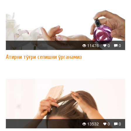
11476
0
0
Атирни тўғри сепишни ўрганамиз
13532
0
0