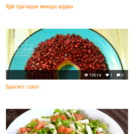
Қўй гўштидан мохора шўрва
10614
1
0
Браслет салат