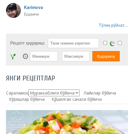
Karimova
Ёрдамчи
Тўлиқ рўйхат...
Рецепт қидириш:
ЯНГИ РЕЦЕПТЛАР
Сараламоқ:
Лайклар бўйича
Кўришлар бўйича
Қўшилган санаси бўйича