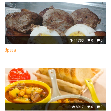
11763
0
0
Зраза
8917
0
0