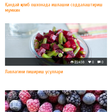
Қандай қилиб ошхонада ишлашни соддалаштириш
мумкин
22438
0
0
Лавлагини пишириш усуллари