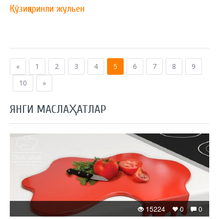
Қўзиқоринли жульен
«
1
2
3
4
5
6
7
8
9
10
»
ЯНГИ МАСЛАҲАТЛАР
15224
0
0