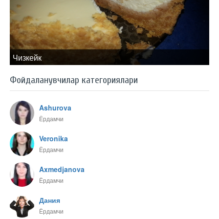
Чизкейк
Фойдаланувчилар категориялари
Ashurova
Ёрдамчи
Veronika
Ёрдамчи
Axmedjanova
Ёрдамчи
Дания
Ёрдамчи